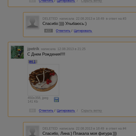
#3
Ответить
/
Цитировать
/
Скрыть ветку
DELETED
написала 22.08.2013 в 18:49
в ответ на #3
Спасибо:)))) Улыбаюсь:)
#22
Ответить
/
Цитировать
jpetrik
написала 12.08.2013 в 21:25
С Днем Рождения!!!!
#4.1
450x358, jpeg
141 Kb
#4
Ответить
/
Цитировать
/
Скрыть ветку
DELETED
написала 22.08.2013 в 18:49
в ответ на #4
Спасибо, Лина:) Плакала моя фигура:)))