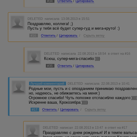
#34
Ответить
/
Цитировать
DELETED
написала 13.08.2013 в 15:51
Поздравляю, коллега! ;)
Пусть у тебя всё будет супер-гуд и мега-круто! :)
#16
Ответить
/
Цитировать
/
Скрыть ветку
DELETED
написала 22.08.2013 в 18:54
в ответ на #16
Ксюш, супер-мега-спасибо:))))
#35
Ответить
/
Цитировать
Лучший комментарий
DELETED
написала 22.08.2013 в 10:41
Родные мои, пусть и с опозданием принимаю поздравления 
но, надеюсь, не обижаетесь на меня:)
Огромное спасибо! Чуть попозже отспасиблю каждого:)))))
Искренне ваша, Крокозябра:)))))
#17
Ответить
/
Цитировать
/
Скрыть ветку
DELETED
написал 22.08.2013 в 13:47
в ответ на #17
Праздравляю с днем рожденья! И в темпе вальса 