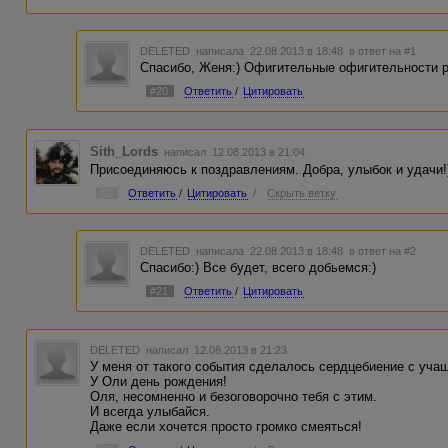
DELETED
написала 22.08.2013 в 18:48
в ответ на #1
Спасибо, Женя:) Офигительные офигительности ря
#20
Ответить
/
Цитировать
Sith_Lords
написал 12.08.2013 в 21:04
Присоединяюсь к поздравлениям. Добра, улыбок и удачи!
#2
Ответить
/
Цитировать
/
Скрыть ветку
DELETED
написала 22.08.2013 в 18:48
в ответ на #2
Спасибо:) Все будет, всего добьемся:)
#21
Ответить
/
Цитировать
DELETED
написал 12.08.2013 в 21:23
У меня от такого события сделалось сердцебиение с уч
У Оли день рождения!
Оля, несомненно и безоговорочно тебя с этим.
И всегда улыбайся.
Даже если хочется просто громко смеяться!