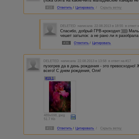
(пока опять на какие-нить мальдивские Канары не
#18
Ответить
/
Цитировать
/
Скрыть ветку
DELETED
написала 22.08.2013 в 18:55
в ответ 
Спасибо, добрый ГРВ-крокодил:))))) Мал
чешет затылок: а не рано ли я разобрала 
#36
Ответить
/
Цитировать
DELETED
написала 22.08.2013 в 13:58
в ответ на #17
пузогрев да в день рождения - это превосходно!
всего! С днем рождения, Оля!
#19.1
489x698, jpeg
51.7 Kb
#19
Ответить
/
Цитировать
/
Скрыть ветку