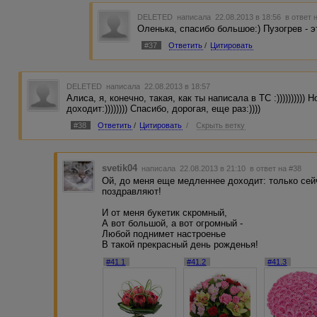
DELETED
написала 22.08.2013 в 18:56
в ответ 
Оленька, спасибо большое:) Пузогрев - эт
#37
Ответить
/
Цитировать
DELETED
написала 22.08.2013 в 18:57
Алиса, я, конечно, такая, как ты написала в ТС :)))))))))
доходит:)))))))) Спасибо, дорогая, еще раз:))))
#38
Ответить
/
Цитировать
/
Скрыть ветку
svetik04
написала 22.08.2013 в 21:10
в ответ на #38
Ой, до меня еще медленнее доходит: только сейч
поздравляют!
И от меня букетик скромный,
А вот большой, а вот огромный -
Любой поднимет настроенье
В такой прекрасный день рожденья!
#41.1
#41.2
#41.3