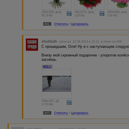
350x350, jpeg
491x570, jpeg
600x600, jpeg
81.9 Kb
123 Kb
126 Kb
#41
Ответить
/
Цитировать
shubbah
написал 22.08.2013 в 22:11
в ответ на #38
С прошедшим, Оля! Ну и с наступающим следую
Внизу мой скромный подарочек - упоротое колёс
заснёшь.
#43.1
500x281, gif
0.79 Mb
#43
Ответить
/
Цитировать