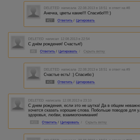
DELETED
написала 22.08.2013 в 18:51
в ответ на #8
Анечка, цветы какие!!! Спасибо!!!!:)
#27
Ответить
/
Цитировать
DELETED
написал 12.08.2013 в 22:54
С днём рождения! Счастья!)
#9
Ответить
/
Цитировать
/
Скрыть ветку
DELETED
написала 22.08.2013 в 18:51
в ответ на #9
Счастье есть! :) Спасибо:)
#28
Ответить
/
Цитировать
DELETED
написала 12.08.2013 в 23:10
С днем рождения, если это не шутка! Да в общем неважно
хочется сказать хорошие слова. Побольше поводов для у
здоровья, любви, взаимопонимания!
#10
Ответить
/
Цитировать
/
Скрыть ветку