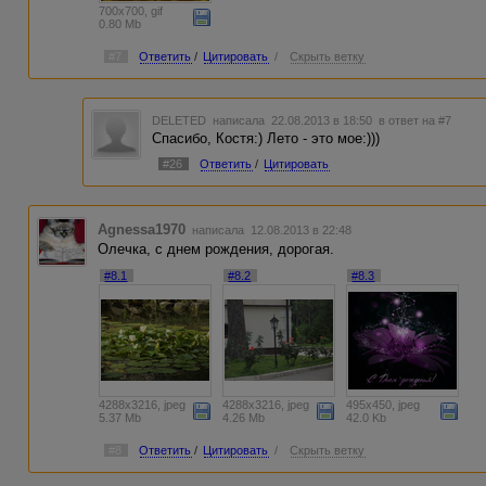
700x700, gif
0.80 Mb
#7
Ответить
/
Цитировать
/
Скрыть ветку
DELETED
написала 22.08.2013 в 18:50
в ответ на #7
Спасибо, Костя:) Лето - это мое:)))
#26
Ответить
/
Цитировать
Agnessa1970
написала 12.08.2013 в 22:48
Олечка, с днем рождения, дорогая.
#8.1
#8.2
#8.3
4288x3216, jpeg
4288x3216, jpeg
495x450, jpeg
5.37 Mb
4.26 Mb
42.0 Kb
#8
Ответить
/
Цитировать
/
Скрыть ветку