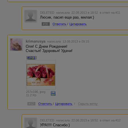
DELETED
написала 22.08.2013 в 18:52
в ответ на #11
Люсик, пасип еще раз, милая:)
#30
Ответить
/
Цитировать
krimarusya
написала 13.08.2013 в 09:15
Оля! С Днем Рождения!
Счастья! Здоровья! Удачи!
#12.1
257x196, jpeg
11.2 Kb
#12
Ответить
/
Цитировать
/
Скрыть ветку
DELETED
написала 22.08.2013 в 18:52
в ответ на #12
УРА!!!! Спасибо:)