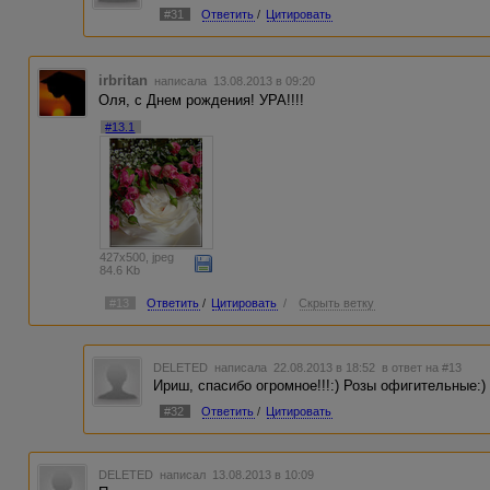
#31
Ответить
/
Цитировать
irbritan
написала 13.08.2013 в 09:20
Оля, с Днем рождения! УРА!!!!
#13.1
427x500, jpeg
84.6 Kb
#13
Ответить
/
Цитировать
/
Скрыть ветку
DELETED
написала 22.08.2013 в 18:52
в ответ на #13
Ириш, спасибо огромное!!!:) Розы офигительные:)
#32
Ответить
/
Цитировать
DELETED
написал 13.08.2013 в 10:09