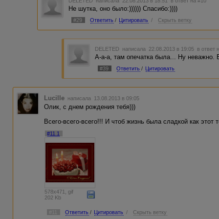
DELETED
написала 22.08.2013 в 18:51
в ответ на #10
Не шутка, оно было:)))))) Спасибо:))))
#29
Ответить
/
Цитировать
/
Скрыть ветку
DELETED
написала 22.08.2013 в 19:05
в ответ 
А-а-а, там опечатка была... Ну неважно.
#39
Ответить
/
Цитировать
Lucille
написала 13.08.2013 в 09:05
Олик, с днем рождения тебя)))
Всего-всего-всего!!! И чтоб жизнь была сладкой как этот т
#11.1
578x471, gif
202 Kb
#11
Ответить
/
Цитировать
/
Скрыть ветку