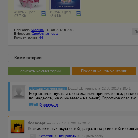
450x450, jpeg
453x479, jpeg
97.7 Kb
48.9 Kb
Написала:
Wasilina
, 12.08.2013 в 20:52
П
В форуме:
Свободная тема
Комментариев:
44
Комментарии
Написать комментарий
Последние комментарии
Лучший комментарий
DELETED
написала 22.08.2013 в 10:41
Родные мои, пусть и с опозданием принимаю поздравления 
но, надеюсь, не обижаетесь на меня:) Огромное спасибо
#17
В контексте
docadept
написал 12.08.2013 в 20:54
Всяких вкусных вкусностей, радостных радостей и офиги
#1
Ответить
/
Цитировать
/
Скрыть ветку