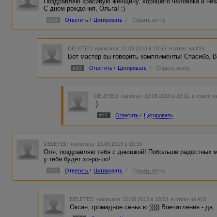
Поздравляю красивую женщину, хорошего человека и нез
С днем рождения, Ольга! :)
#14
Ответить
/
Цитировать
/
Скрыть ветку
DELETED
написала 22.08.2013 в 18:53
в ответ на #14
Вот мастер вы говорить комплименты! Спасибо, В
#33
Ответить
/
Цитировать
/
Скрыть ветку
DELETED
написал 22.08.2013 в 22:11
в ответ н
:)
#44
Ответить
/
Цитировать
DELETED
написала 13.08.2013 в 10:30
Оля, поздравляю тебя с днюшкой! Побольше радостных м
у тебя будет хо-ро-шо!
#15
Ответить
/
Цитировать
/
Скрыть ветку
DELETED
написала 22.08.2013 в 18:53
в ответ на #15
Оксан, громадное сеньк ю:))))) Впечатления - да, 