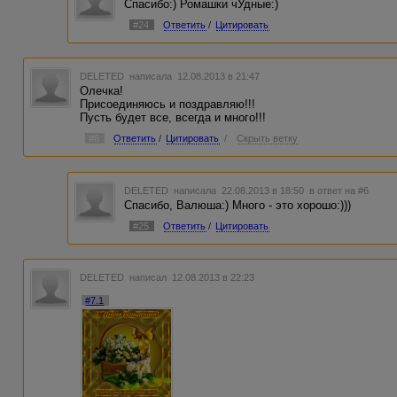
Спасибо:) Ромашки чУдные:)
#24
Ответить
/
Цитировать
DELETED
написала 12.08.2013 в 21:47
Олечка!
Присоединяюсь и поздравляю!!!
Пусть будет все, всегда и много!!!
#6
Ответить
/
Цитировать
/
Скрыть ветку
DELETED
написала 22.08.2013 в 18:50
в ответ на #6
Спасибо, Валюша:) Много - это хорошо:)))
#25
Ответить
/
Цитировать
DELETED
написал 12.08.2013 в 22:23
#7.1