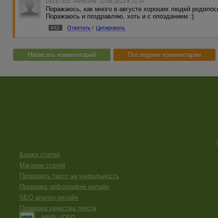
DELETED
написала 22.08.2013 в 21:37
Поражаюсь, как много в августе хороших людей родилось
Поражаюсь и поздравляю, хоть и с опозданием :)
#42
Ответить
/
Цитировать
Написать комментарий
Последние комментарии
Биржа статей
Магазин статей
Проверить текст на уникальность
Проверка орфографии онлайн
SEO анализ онлайн
Проверка качества текста
МИР / СБП