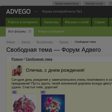
Биржа маркетинга
Каталог услуг
П
—
биржа копирайтинга №1
Работа в интернете
Заказчику
Магазин статей
Сервис
Все форумы
Новые сообщения
Адвего
Форум
Все форумы
Разное
Свободная тема
Свободная тема — Форум Адвего
Разное
/
Свободная тема
Олечка, с днем рождения!
Сегодня день рождения у замечательного очень позитивного и с
праздником! Пусть вдоль твоей жизненной дорожки всегда цветут
удачи. Счастья тебе, дорогая!
#1
#2