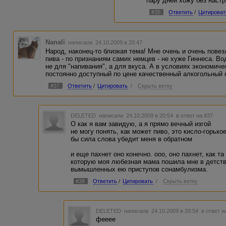
пару дней хожу без настр
#35
Ответить
/
Цитироват
Nanali
написала 24.10.2009 в 20:47
Народ, наконец-то близкая тема! Мне очень и очень повез
пива - по признаниям самих немцев - не хуже Гиннеса. Во
не для "напивания", а для вкуса. А в условиях экономич
постоянно доступный по цене качественный алкогольный 
#37
Ответить
/
Цитировать
/
Скрыть ветку
DELETED
написала 24.10.2009 в 20:54
в ответ на #37
О как я вам завидую, а я прямо вечный изгой
не могу понять, как может пиво, это кисло-горьк
бы сила слова убедит меня в обратном
и еще пахнет оно конечно. ооо, оно пахнет, как 
которую моя любезная мама пошила мне в детств
вымышленных ею приступов сонамбулизма.
#38
Ответить
/
Цитировать
/
Скрыть ветку
DELETED
написала 24.10.2009 в 20:54
в ответ н
фееее