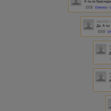
А ты из Краснод
#18
Ответить
/
DELETED
Да. А ты
#19
От
Д
А