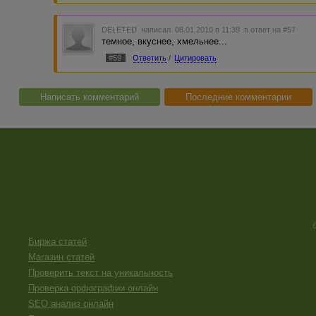
DELETED
написал 08.01.2010 в 11:39
в ответ на #57
темное, вкуснее, хмельнее...
#59
Ответить
/
Цитировать
Написать комментарий
Последние комментарии
Биржа статей
Магазин статей
Проверить текст на уникальность
Проверка орфографии онлайн
SEO анализ онлайн