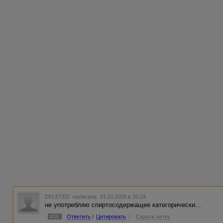
DELETED
написала 24.10.2009 в 20:24
не употребляю спиртосодержащее категорически...
#28
Ответить
/
Цитировать
/
Скрыть ветку