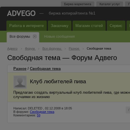
Биржа маркетинга
Каталог услуг
П
—
биржа копирайтинга №1
Работа в интернете
Заказчику
Магазин статей
Сервис
Все форумы
Новые сообщения
Адвего
Форум
Все форумы
Разное
Свободная тема
Свободная тема — Форум Адвего
Разное
/
Свободная тема
Клуб любителей пива
Предлагаю создать виртуальный клуб любителей пива, где можн
случаями из жизнию
Написал: DELETED , 02.12.2008 в 18:05
В форуме:
Свободная тема
Комментариев:
59