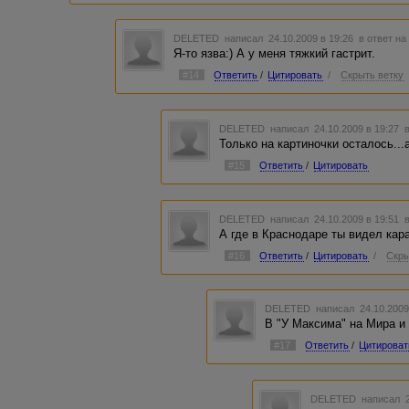
DELETED
написал 24.10.2009 в 19:26
в ответ на
Я-то язва:) А у меня тяжкий гастрит.
#14
Ответить
/
Цитировать
/
Скрыть ветку
DELETED
написал 24.10.2009 в 19:27
Только на картиночки осталось..
#15
Ответить
/
Цитировать
DELETED
написал 24.10.2009 в 19:51
А где в Краснодаре ты видел ка
#16
Ответить
/
Цитировать
/
Скры
DELETED
написал 24.10.2009
В "У Максима" на Мира и 
#17
Ответить
/
Цитироват
DELETED
написал 2