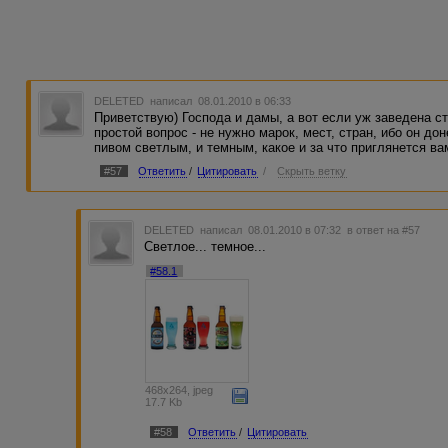
DELETED
написал 08.01.2010 в 06:33
Приветствую) Господа и дамы, а вот если уж заведена ст
простой вопрос - не нужно марок, мест, стран, ибо он д
пивом светлым, и темным, какое и за что приглянется ва
#57
Ответить
/
Цитировать
/
Скрыть ветку
DELETED
написал 08.01.2010 в 07:32
в ответ на #57
Светлое... темное...
#58.1
468x264, jpeg
17.7 Kb
#58
Ответить
/
Цитировать