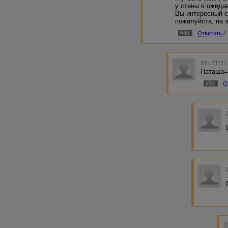
у стены в ожидан
Вы интересный с
пожалуйста, на э
#49
Ответить
/
DELETED
Наташа=
#50
О