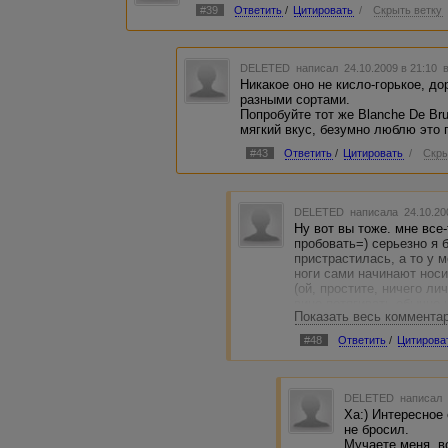
#39
Ответить
/
Цитировать
/
Скрыть ветку
DELETED
написал 24.10.2009 в 21:10
Никакое оно не кисло-горькое, до
разными сортами.
Попробуйте тот же Blanche De Br
мягкий вкус, безумно люблю это 
#43
Ответить
/
Цитировать
/
Скры
DELETED
написала 24.10.20
Ну вот вы тоже. мне все-
пробовать=) серьезно я 
пристрастилась, а то у 
ноги сами начинают носи
(ой, простите, ничего ли
вино потягивать обычно н
Показать весь коммента
извините у меня всегда 
уже кто-то пил. ну типа 
#48
Ответить
/
Цитирова
DELETED
написал 
Ха:) Интересное
не бросил.
Мучаете меня, в