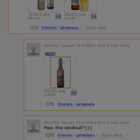
417x513, jpeg
200x314, jpeg
94.0 Kb
14.2 Kb
#11
Ответить
/
Цитировать
/
Скрыть ветку
DELETED
написал 24.10.2009 в 18:54
в ответ на #11
#12.1
133x200, jpeg
3.90 Kb
#12
Ответить
/
Цитировать
DELETED
написал 24.10.2009 в 19:20
в ответ на #11
Язва. Или запойный?:):):)
#13
Ответить
/
Цитировать
/
Скрыть ветку