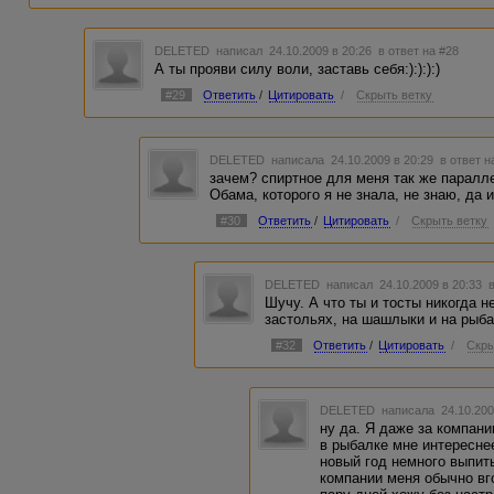
DELETED
написал 24.10.2009 в 20:26
в ответ на #28
А ты прояви силу воли, заставь себя:):):):)
#29
Ответить
/
Цитировать
/
Скрыть ветку
DELETED
написала 24.10.2009 в 20:29
в ответ н
зачем? спиртное для меня так же паралле
Обама, которого я не знала, не знаю, да и
#30
Ответить
/
Цитировать
/
Скрыть ветку
DELETED
написал 24.10.2009 в 20:33
Шучу. А что ты и тосты никогда 
застольях, на шашлыки и на рыб
#32
Ответить
/
Цитировать
/
Скры
DELETED
написала 24.10.200
ну да. Я даже за компан
в рыбалке мне интереснее
новый год немного выпить
компании меня обычно вг