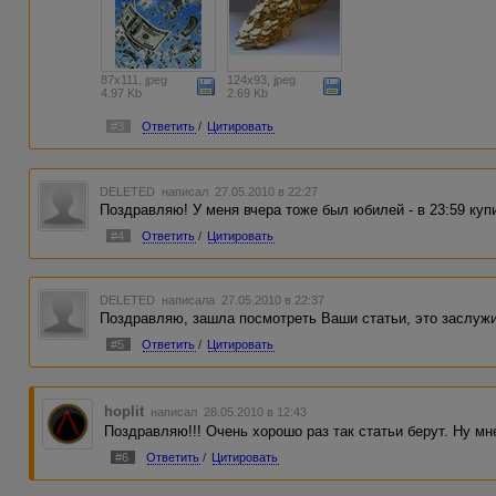
87x111, jpeg
124x93, jpeg
4.97 Kb
2.69 Kb
#3
Ответить
/
Цитировать
DELETED
написал 27.05.2010 в 22:27
Поздравляю! У меня вчера тоже был юбилей - в 23:59 купи
#4
Ответить
/
Цитировать
DELETED
написала 27.05.2010 в 22:37
Поздравляю, зашла посмотреть Ваши статьи, это заслужи
#5
Ответить
/
Цитировать
hoplit
написал 28.05.2010 в 12:43
Поздравляю!!! Очень хорошо раз так статьи берут. Ну мн
#6
Ответить
/
Цитировать