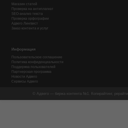
Магазин статей
Проверка на антиплагиат
SEO-анализ текста
Проверка орфографии
Адвего
Лингвист
Заказ контента и услуг
Информация
Пользовательское соглашение
Политика конфиденциальности
Поддержка пользователей
Партнерская программа
Новости Адвего
Сервисы Адвего
© Адвего — биржа контента №1. Копирайтинг, рерайти