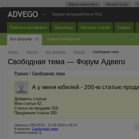
Биржа маркетинга
Каталог услуг
П
—
биржа копирайтинга №1
Работа в интернете
Заказчику
Магазин статей
Сервис
Все форумы
Новые сообщения
Адвего
Форум
Все форумы
Разное
Свободная тема
Свободная тема — Форум Адвего
Разное
/
Свободная тема
А у меня юбилей - 200-ю статью прода
Добавить статью
Мои статьи 42
Статьи на продаже 319
Проданные статьи 200
Написал: DELETED , 27.05.2010 в 18:54
В форуме:
Свободная тема
Комментариев:
6