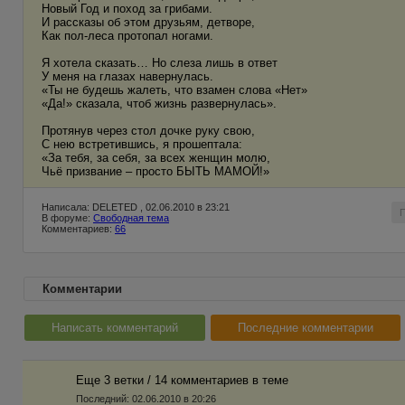
Новый Год и поход за грибами.
И рассказы об этом друзьям, детворе,
Как пол-леса протопал ногами.
Я хотела сказать… Но слеза лишь в ответ
У меня на глазах навернулась.
«Ты не будешь жалеть, что взамен слова «Нет»
«Да!» сказала, чтоб жизнь развернулась».
Протянув через стол дочке руку свою,
С нею встретившись, я прошептала:
«За тебя, за себя, за всех женщин молю,
Чьё призвание – просто БЫТЬ МАМОЙ!»
Написала: DELETED , 02.06.2010 в 23:21
В форуме:
Свободная тема
Комментариев:
66
Комментарии
Написать комментарий
Последние комментарии
Еще 3 ветки / 14 комментариев в темe
Последний:
02.06.2010 в 20:26