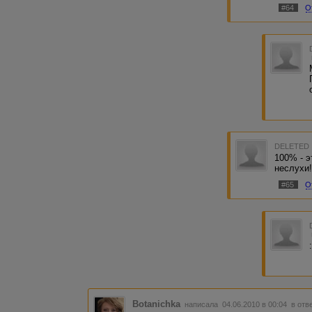
#64
О
DELETED
100% - э
неслухи
#65
О
Botanichka
написала 04.06.2010 в 00:04
в отв