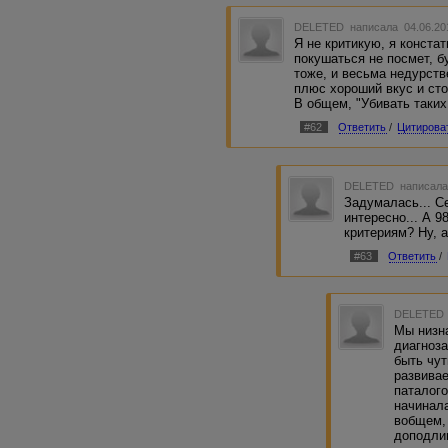
DELETED
написала 04.06.20
Я не критикую, я конста
покушаться не посмет, б
тоже, и весьма недурст
плюс хороший вкус и сто
В общем, "Убивать таких 
#62
Ответить
/
Цитирова
DELETED
написала
Задумалась... С
интересно... А 9
критериям? Ну, а
#63
Ответить
/
DELETED
Мы низн
диагноза
быть чут
развивае
паталог
начинала
вобщем, 
доподли