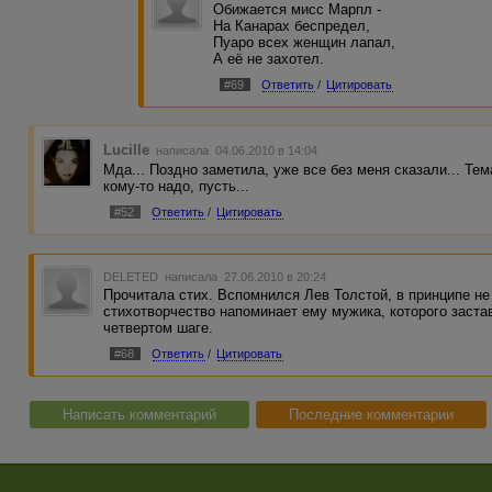
Обижается мисс Марпл -
Показав тебе телеканал
На Канарах беспредел,
Отже, ти напевно переміг
Пуаро всех женщин лапал,
Завтра буде інший маргінал
А её не захотел.
Нам покажуть ЗМІ що він зміг
#69
Ответить
/
Цитировать
Пригадай сім нот і запиши їх
Прокрути на радіохвилях
Що тобі вручає М1
В твоїх снах, в твоїх солодких снах
Lucille
написала 04.06.2010 в 14:04
Показав тебе телеканал
Мда... Поздно заметила, уже все без меня сказали... Тема
Отже, ти напевно переміг
кому-то надо, пусть...
Завтра буде інший маргінал
Нам покажуть ЗМІ що він зміг
#52
Ответить
/
Цитировать
[
ссылки видны только авторизованным пользователям
]
DELETED
написала 27.06.2010 в 20:24
Прочитала стих. Вспомнился Лев Толстой, в принципе не
стихотворчество напоминает ему мужика, которого заст
четвертом шаге.
#68
Ответить
/
Цитировать
Написать комментарий
Последние комментарии