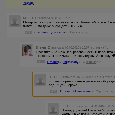
Показать
DELETED
написала 03.06.2010 в 23:48
Материнства и детства не касаюсь. Только об опусе. Серье
читать? Это даже обсуждать НЕЛЬЗЯ.
#14
Ответить
/
Цитировать
/
Скрыть ветку
Dream_2
написала 03.06.2010 в 23:57
в ответ на #14
Простите мне мою необразованность и непонима
что это можно и читать, и обсуждать. А почему
#16
Ответить
/
Цитировать
/
Скрыть ветку
DELETED
написала 04.06.2010 в 00:03
в ответ н
потому чт религиозные догмы не обсуждаю
ада. Жуть, короче))
#18
Ответить
/
Цитировать
/
Скрыть ветку
DELETED
написала 04.06.2010 в 08:5
Эрика, удивили! Вы тоже "стишам
Фальшивые ноты, безвкусица, пр