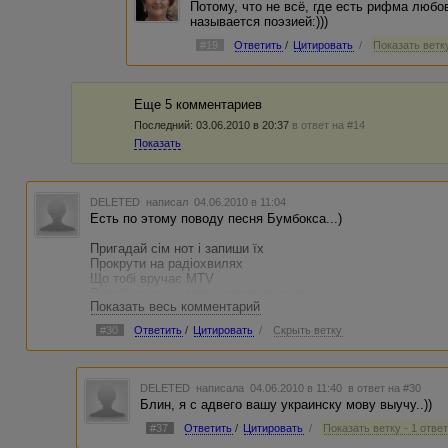
Потому, что не всё, где есть рифма любов
называется поэзией:)))
#19
Ответить
/
Цитировать
/
Показать ветку
Еще 5 комментариев
Последний:
03.06.2010 в 20:37
в ответ на #14
Показать
DELETED
написал 04.06.2010 в 11:04
Есть по этому поводу песня Бумбокса...)
Пригадай сім нот і запиши їх
Прокрути на радіохвилях
Що тобі вручає MTV
В твоїх снах, в твоїх солодких снах
Показать весь комментарий
Показав тебе телеканал
Отже, ти напевно переміг
#30
Ответить
/
Цитировать
/
Скрыть ветку
Завтра буде інший маргінал
І нам покажуть ЗМІ що він зміг
Сотні різних шляхів і конфесій
DELETED
написала 04.06.2010 в 11:40
в ответ на #30
Тисячі атестатів на рік
Блин, я с адвего вашу украинску мову выучу..))
Та не лишилося більше професій
Суперзірки всі – всі бунтарі
#37
Ответить
/
Цитировать
/
Показать ветку - 1 отве
Кастинг не потребує науки