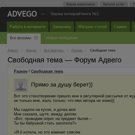
Биржа маркетинга
Каталог услуг
П
—
биржа копирайтинга №1
Работа в интернете
Заказчику
Магазин статей
Сервис
Все форумы
Новые сообщения
Адвего
Форум
Все форумы
Разное
Свободная тема
Свободная тема — Форум Адвего
Разное
/
Свободная тема
Прямо за душу берет))
Вот это стихотворение пришло мне в регулярной рассылке от жу
не только мне, жаль только, что имя автора не знаю(((
Мы сидели на кухне, и дочка моя
Мне сказала, шутя, между делом:
«Вот, проводим опрос на предмет бытия –
Ты бы бабушкой стать захотела?»
«Я б хотела, но это изменит совсем