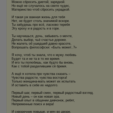
Можно сбросить диетой, зарядкой.
Но ещё не случалось на свете чудес,
Материнство чтоб сбросить украдкой.
И такая уж важная жизнь для тебя
Нет, не будет столь значимой вскоре.
Ты забудешь про всё, ласково теребя
Эту кроху и в радость и в горе.
Ты научишься, дочь, забывать о мечте,
Делать выбор, чьё счастье дороже.
Не жалеть об ушедшей давно красоте,
Вопрошать философски: «Быть может..?»
Я хочу, чтоб ты знала, что к мужу любовь
Будет та и не та в то же время.
И его ты полюбишь, как будто бы вновь,
Как с тобой разделившим сё бремя.
А ещё я хотела про чувства сказать –
Чувства радости, чувства восторга!
Только женщина-мать может их испытать
И оставить в себе их надолго.
Первый шаг, первый смех, первый радостный взгляд.
Новый день – он как новая эра.
Первый опыт в общении девчонок, ребят,
Непременные поиск и вера!
И скворечник повыше, и мяч во дворе,