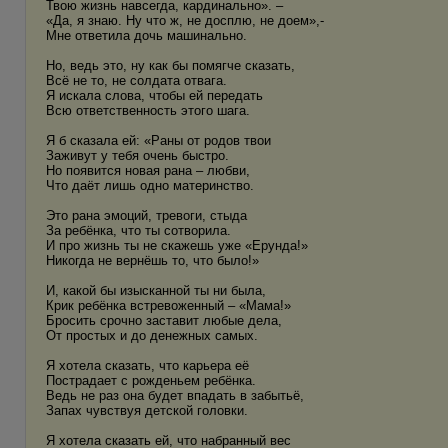
Твою жизнь навсегда, кардинально». –
«Да, я знаю. Ну что ж, не досплю, не доем»,-
Мне ответила дочь машинально.
Но, ведь это, ну как бы помягче сказать,
Всё не то, не солдата отвага.
Я искала слова, чтобы ей передать
Всю ответственность этого шага.
Я б сказала ей: «Раны от родов твои
Заживут у тебя очень быстро.
Но появится новая рана – любви,
Что даёт лишь одно материнство.
Это рана эмоций, тревоги, стыда
За ребёнка, что ты сотворила.
И про жизнь ты не скажешь уже «Ерунда!»
Никогда не вернёшь то, что было!»
И, какой бы изысканной ты ни была,
Крик ребёнка встревоженный – «Мама!»
Бросить срочно заставит любые дела,
От простых и до денежных самых.
Я хотела сказать, что карьера её
Пострадает с рожденьем ребёнка.
Ведь не раз она будет впадать в забытьё,
Запах чувствуя детской головки.
Я хотела сказать ей, что набранный вес