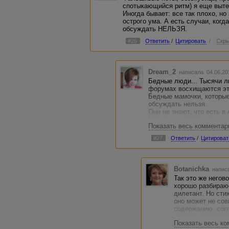
спотыкающийся ритм) я еще выт
Иногда бывает: все так плохо, но
острого ума. А есть случаи, когд
обсуждать НЕЛЬЗЯ.
#26
Ответить
/
Цитировать
/
Скры
Dream_2
написала 04.06.20
Бедные люди... Тысячи л
форумах восхищаются это
Бедные мамочки, которые
обсуждать нельзя.
Они не знают, что есть в
Marusya со 100% слухом,
Показать весь комментар
рифме и прочих недостатк
можно восхищаться, а чем
#27
Ответить
/
Цитироват
Botanichka
написа
Так это же негов
хорошо разбираюс
дилетант. Но сти
оно может не сов
содержанию, согл
взрослых дочерей
Показать весь к
трогательного, а