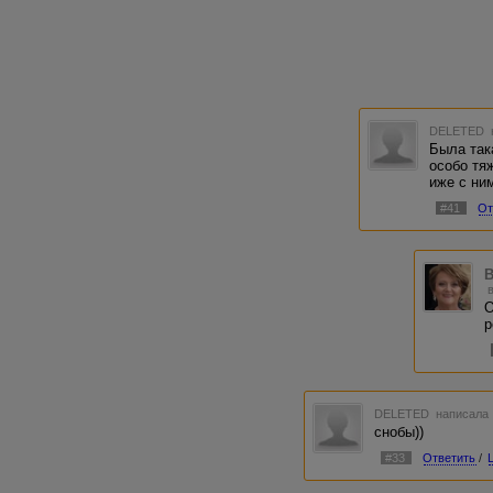
DELETED
Была така
особо тя
иже с ни
#41
От
B
О
р
DELETED
написала 
снобы))
#33
Ответить
/