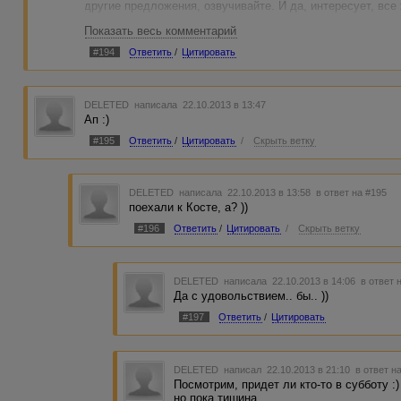
другие предложения, озвучивайте. И да, интересует, все 
Показать весь комментарий
#194
Ответить
/
Цитировать
DELETED
написала 22.10.2013 в 13:47
Ап :)
#195
Ответить
/
Цитировать
/
Скрыть ветку
DELETED
написала 22.10.2013 в 13:58
в ответ на #195
поехали к Косте, а? ))
#196
Ответить
/
Цитировать
/
Скрыть ветку
DELETED
написала 22.10.2013 в 14:06
в ответ 
Да с удовольствием.. бы.. ))
#197
Ответить
/
Цитировать
DELETED
написал 22.10.2013 в 21:10
в ответ н
Посмотрим, придет ли кто-то в субботу :
но пока тишина.