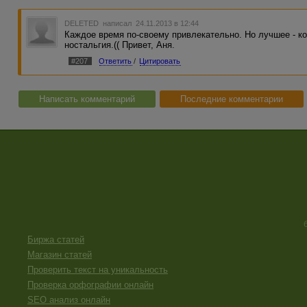
DELETED
написал 24.11.2013 в 12:44
Каждое время по-своему привлекательно. Но лучшее - к
ностальгия.(( Привет, Аня.
#207
Ответить
/
Цитировать
Написать комментарий
Последние комментарии
Биржа статей
Магазин статей
Проверить текст на уникальность
Проверка орфографии онлайн
SEO анализ онлайн