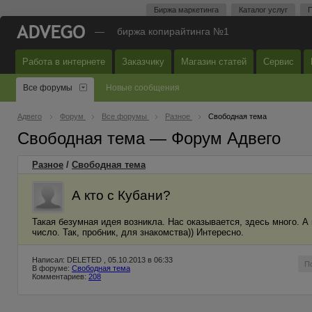
Биржа маркетинга
Каталог услуг
П
—
биржа копирайтинга №1
Работа в интернете
Заказчику
Магазин статей
Сервис
Все форумы
Новые сообщения
Адвего
Форум
Все форумы
Разное
Свободная тема
Свободная тема — Форум Адвего
Разное
/
Свободная тема
А кто с Кубани?
Такая безумная идея возникла. Нас оказывается, здесь много. А 
число. Так, пробник, для знакомства)) Интересно.
Написал: DELETED , 05.10.2013 в 06:33
П
В форуме:
Свободная тема
Комментариев:
208