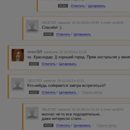
#199
Ответить
/
Цитировать
DELETED
написал 22.10.2013 в 20:55
в ответ на #195
Спасибо! :)
#198
Ответить
/
Цитировать
oven365
написала 22.10.2013 в 21:24
эх..Краснодар..)) хороший город. Прям ностальгия у меня
#200
Ответить
/
Цитировать
DELETED
написал 25.10.2013 в 11:21
Кто-нибудь собирается завтра встретиться?
#202
Ответить
/
Цитировать
/
Скрыть ветку
DELETED
написал 26.10.2013 в 01:23
в ответ на #202
молчат чё-то все подозрительно...
даже интересно стало...
#203
Ответить
/
Цитировать
/
Скрыть ветку