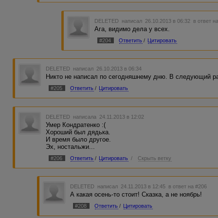
DELETED
написал 26.10.2013 в 06:32
в ответ н
Ага, видимо дела у всех.
#204
Ответить
/
Цитировать
DELETED
написал 26.10.2013 в 06:34
Никто не написал по сегодняшнему дню. В следующий ра
#205
Ответить
/
Цитировать
DELETED
написала 24.11.2013 в 12:02
Умер Кондратенко :(
Хороший был дядька.
И время было другое.
Эх, ностальжи...
#206
Ответить
/
Цитировать
/
Скрыть ветку
DELETED
написал 24.11.2013 в 12:45
в ответ на #206
А какая осень-то стоит! Сказка, а не ноябрь!
#208
Ответить
/
Цитировать