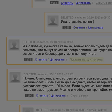
#184
Ответить
/
Цитировать
/
Скрыть ветк
DELETED
написал 10.10.2013 в 09:30
Яна, спасибо, понял )
#185
Ответить
/
Цитировать
DELETED
написала 09.10.2013 в 11:48
И я с Кубани, кубанская казачка, только волею судеб дав
почитать, что пишут земляки всегда приятно, как будто н
встретиться в Краснодаре у меня не получится.
#178
Ответить
/
Цитировать
/
Показать ветку - 4 ответа
DELETED
написал 15.10.2013 в 15:42
Привет. Отписались, что готовы встретиться всего два 
не мини-слет ) Время есть до выходных, чтобы наверняк
устраивает суббота - 26 число. Если будет меньше пяти 
кафе не имеет, думаю. Можно в любое в центре пойти, ме
#190
Ответить
/
Цитировать
/
Скрыть ветку
DELETED
написал 15.10.2013 в 16:08
в ответ на #190