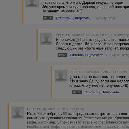
я так поняла, что мы с Дарьей никуда не едем.
Ибо уже времени куча прошло, а она всё подозр
Ну значит, не судьба(((
#191
Ответить
/
Цитировать
/
Скрыть ветку
DELETED
написал 15.10.2013 в 16:14
в ответ н
Я понимаю )) Просто представляю, наско
Дорого и долго. Да и первый раз встреч
следующий раз кто-то еще захочет, поор
#192
Ответить
/
Цитировать
/
Скрыть ветк
DELETED
написал 15.10.2013 в 16:19
для меня не слишком накладно, 
Но я знаю Дашу, если она надолг
о том, что у нее не получается)))
#193
Ответить
/
Цитировать
DELETED
написал 21.10.2013 в 06:54
Итак, 26 октября, суббота. Предлагаю встретиться в цент
памятника гуляющим собачкам (пересечение ул. Красная 
кафе, например, Стрекозу (это возле кооперативного) ил
пообщаемся, кофе попьем, познакомимся, а там как пойде