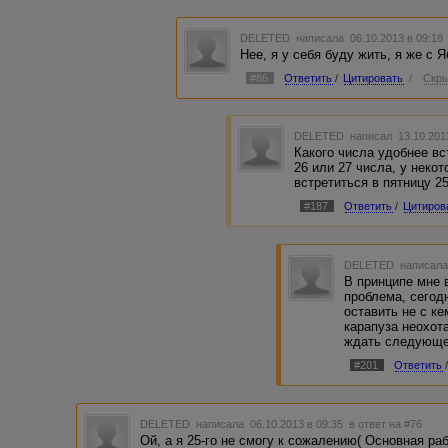
DELETED
написала 06.10.2013 в 09:1
Нее, я у себя буду жить, я же с 
#86
Ответить
/
Цитировать
/
Скры
DELETED
написал 13.10.201
Какого числа удобнее вс
26 или 27 числа, у неко
встретиться в пятницу 25
#187
Ответить
/
Цитиров
DELETED
написала
В принципе мне 
проблема, сегод
оставить не с к
карапуза неохота
ждать следующег
#201
Ответить
DELETED
написала 06.10.2013 в 09:35
в ответ на #76
Ой, а я 25-го не смогу к сожалению( Основная ра