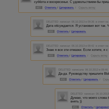
суббота и воскресенье. С удовольствием-бы приш
#87
Ответить
/
Цитировать
/
Скрыть ветку
DELETED
написал 06.10.2013 в 09:36
в ответ на
Дата обсуждается. Я установил вот так. 
#88
Ответить
/
Цитировать
DELETED
написал 06.10.2013 в 09:42
в ответ на
Знаю я все эти отмазки. Если хотите, я 
#89
Ответить
/
Цитировать
/
Скрыть ветку
DELETED
написала 06.10.2013 в 09:4
Да-да. Руководству пришлите ВЫ
#90
Ответить
/
Цитировать
/
Скры
DELETED
написал 06.10.2013
Думаю, что моего слова 
внять ))
#91
Ответить
/
Цитироват