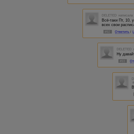
DELETED
написала 
Всё-таки Пт, 10, 
всех свои распис
#92
Ответить
/
DELETED
Ну давайт
#93
От
В