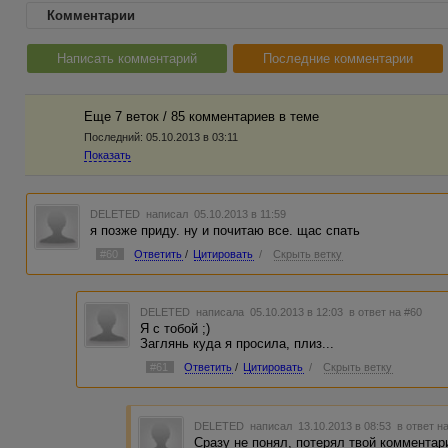
Комментарии
Написать комментарий
Последние комментарии
Еще 7 веток / 85 комментариев в темe
Последний:
05.10.2013 в 03:11
Показать
DELETED
написал 05.10.2013 в 11:59
я позже приду. ну и почитаю все. щас спать
#60
Ответить
/
Цитировать
/
Скрыть ветку
DELETED
написала 05.10.2013 в 12:03
в ответ на #60
Я с тобой ;)
Заглянь куда я просила, плиз...
#61
Ответить
/
Цитировать
/
Скрыть ветку
DELETED
написал 13.10.2013 в 08:53
в ответ н
Сразу не понял, потерял твой комментари