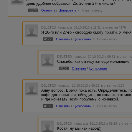
день удобнее собраться. 25, 26 или 27-го числа?
#176
Ответить
/
Цитировать
/
Скрыть ветку
DELETED
написала 09.10.2013 в 11:31
в ответ на #176
Я 26-го или 27-го - свободно смогу прийти. У мен
#177
Ответить
/
Цитировать
/
Скрыть ветку
DELETED
написал 10.10.2013 в 09:31
в ответ н
Спасибо, как отпишутся еще желающие, 
#186
Ответить
/
Цитировать
DELETED
написал 10.10.2013 в 09:21
в ответ на #176
Апну вопрос. Время пока есть. Определяйтесь, п
кафе договориться, обсудить, во сколько кто мож
и где ночевать, если проблемы с ночевкой.
#183
Ответить
/
Цитировать
/
Скрыть ветку
DELETED
написала 10.10.2013 в 09:29
в ответ 
Костя, ну мы как народ))