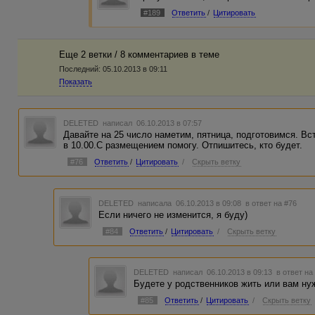
#189
Ответить
/
Цитировать
Еще 2 ветки / 8 комментариев в темe
Последний:
05.10.2013 в 09:11
Показать
DELETED
написал 06.10.2013 в 07:57
Давайте на 25 число наметим, пятница, подготовимся. Вст
в 10.00.С размещением помогу. Отпишитесь, кто будет.
#76
Ответить
/
Цитировать
/
Скрыть ветку
DELETED
написала 06.10.2013 в 09:08
в ответ на #76
Если ничего не изменится, я буду)
#84
Ответить
/
Цитировать
/
Скрыть ветку
DELETED
написал 06.10.2013 в 09:13
в ответ на
Будете у родственников жить или вам ну
#85
Ответить
/
Цитировать
/
Скрыть ветку