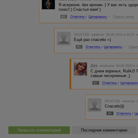
Я искренне, без иронии.:) У вас есть здо
плюс!:) Счастья вам!:)
#5
Ответить
/
Цитировать
/
Скрыть ветку
DELETED
написал 06.06.2010 в 10:21
Ещё раз спасибо =)
#6
Ответить
/
Цитировать
/
Скрыт
jlys
написала 06.06.2010 в 
С днем варенья, Rulik2!
самые нескромные ;)
#7
Ответить
/
Цитироват
DELETED
написал 0
Спасибо)))
#8
Ответить
/
Ц
Написать комментарий
Последние комментарии