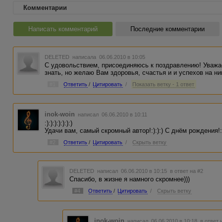
Комментарии
Написать комментарий
Последние комментарии
DELETED
написала 06.06.2010 в 10:05
С удовольствием, присоединяюсь к поздравлению! Уважае
знать, но желаю Вам здоровья, счастья и и успехов на ни
#1
Ответить
/
Цитировать
/
Показать ветку - 1 ответ
inok-woin
написал 06.06.2010 в 10:11
:):):):):):):)
Удачи вам, самый скромный автор!:):):) С днём рождения!:)
#2
Ответить
/
Цитировать
/
Скрыть ветку
DELETED
написал 06.06.2010 в 10:15
в ответ на #2
Спасибо, в жизне я намного скромнее)))
#4
Ответить
/
Цитировать
/
Скрыть ветку
inok-woin
написал 06.06.2010 в 10:18
в ответ 