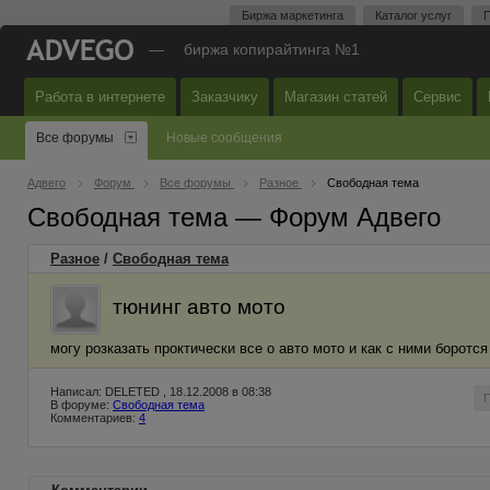
Биржа маркетинга
Каталог услуг
П
—
биржа копирайтинга №1
Работа в интернете
Заказчику
Магазин статей
Сервис
Все форумы
Новые сообщения
Адвего
Форум
Все форумы
Разное
Свободная тема
Свободная тема — Форум Адвего
Разное
/
Свободная тема
тюнинг авто мото
могу розказать проктически все о авто мото и как с ними боротся
Написал: DELETED , 18.12.2008 в 08:38
В форуме:
Свободная тема
Комментариев:
4