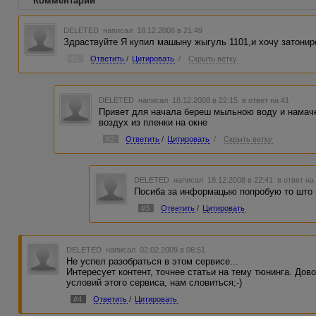
Комментарии
DELETED
написал 18.12.2008 в 21:49
Здраствуйте Я купил машыну жыгуль 1101,и хочу затонир
#1
Ответить
/
Цитировать
/
Скрыть ветку
DELETED
написал 18.12.2008 в 22:15
в ответ на #1
Привет для начала береш мыльною воду и намач
воздух из пленки на окне
#2
Ответить
/
Цитировать
/
Скрыть ветку
DELETED
написал 18.12.2008 в 22:41
в ответ на
Посиба за информацыю попробую то што 
#3
Ответить
/
Цитировать
DELETED
написал 02.02.2009 в 06:51
Не успел разобраться в этом сервисе...
Интересует контент, точнее статьи на тему тюнинга. Дов
условий этого сервиса, нам словиться;-)
#4
Ответить
/
Цитировать