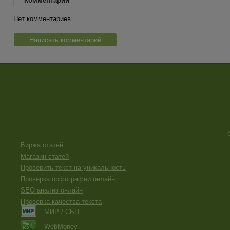
Комментарии
Нет комментариев
Написать комментарий
Биржа статей
Магазин статей
Проверить текст на уникальность
Проверка орфографии онлайн
SEO анализ онлайн
Проверка качества текста
МИР / СБП
WebMoney