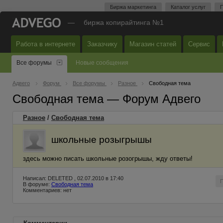
Биржа маркетинга
Каталог услуг
П
—
биржа копирайтинга №1
Работа в интернете
Заказчику
Магазин статей
Сервис
Все форумы
Новые сообщения
Адвего
Форум
Все форумы
Разное
Свободная тема
Свободная тема — Форум Адвего
Разное
/
Свободная тема
школьные розыгрышы
здесь можно писать школьные розогрышы, жду ответы!
Написал: DELETED , 02.07.2010 в 17:40
В форуме:
Свободная тема
Комментариев: нет