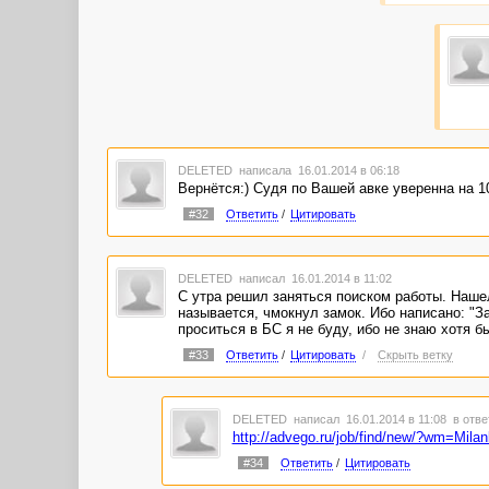
DELETED
написала 16.01.2014 в 06:18
Вернётся:) Судя по Вашей авке уверенна на 10
#32
Ответить
/
Цитировать
DELETED
написал 16.01.2014 в 11:02
С утра решил заняться поиском работы. Нашел
называется, чмокнул замок. Ибо написано: "За
проситься в БС я не буду, ибо не знаю хотя б
#33
Ответить
/
Цитировать
/
Скрыть ветку
DELETED
написал 16.01.2014 в 11:08
в отве
http://advego.ru/job/find/new/?wm=Mil
#34
Ответить
/
Цитировать