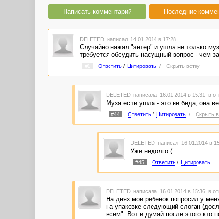
Написать комментарий
Последние комме
DELETED
написал 14.01.2014 в 17:28
Случайно нажал "энтер" и ушла не только муза
требуется обсудить насущный вопрос - чем з
#1
Ответить
/
Цитировать
/
Скрыть ветку
DELETED
написала 16.01.2014 в 15:31
в от
Муза если ушла - это не беда, она ве
#44
Ответить
/
Цитировать
/
Скрыть в
DELETED
написал 16.01.2014 в 1
Уже недолго.(
#45
Ответить
/
Цитировать
DELETED
написала 16.01.2014 в 15:36
в от
На днях мой ребенок попросил у мен
на упаковке следующий слоган (досл
всем". Вот и думай после этого кто 