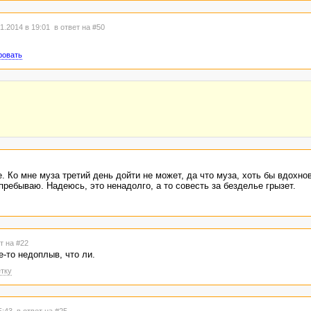
1.2014 в 19:01
в ответ на #50
ровать
. Ко мне муза третий день дойти не может, да что муза, хоть бы вдохно
 пребываю. Надеюсь, это ненадолго, а то совесть за безделье грызет.
т на #22
е-то недоплыв, что ли.
тку