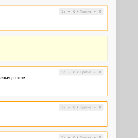
За
0
/
Против
0
За
0
/
Против
0
веньице какое-
За
0
/
Против
0
За
0
/
Против
0