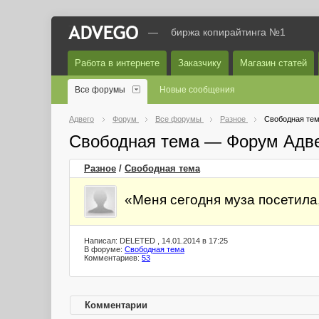
—
биржа копирайтинга №1
Работа в интернете
Заказчику
Магазин статей
Все форумы
Новые сообщения
Адвего
Форум
Все форумы
Разное
Свободная те
Свободная тема — Форум Адв
Разное
/
Свободная тема
«Меня сегодня муза посетила
Написал: DELETED , 14.01.2014 в 17:25
В форуме:
Свободная тема
Комментариев:
53
Комментарии