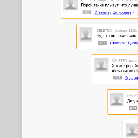
DELETED
написала 16.01.2014 в 
Порой такие плывут, что лучше
#26
Ответить
/
Цитировать
/
DELETED
написал 16.01.
Ну, это по пословице:
#27
Ответить
/
Цитир
DELETED
напис
Хотите рерайт
действительн
#28
Ответи
DELE
Да уж
#29