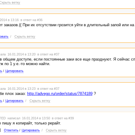
Скрыть ветку
2014 в 13:16
в ответ на #36
т заказов.(( При их отсутствии грозится уйти в длительный запой или на
овать
/
Скрыть ветку
ала 16.01.2014 в 13:20
в ответ на #37
 в общем доступе, если постоянные заки все еще празднуют. Я сейчас с
ж по 1 у.е.-то можно найти.
ть
/
Цитировать
ала 16.01.2014 в 13:23
в ответ на #37
бе плох заказ:
http://advego.ru/order/status/7874189
?
ть
/
Цитировать
/
Скрыть ветку
TED
написал 16.01.2014 в 13:50
в ответ на #39
е пишу я копирайт, только рерайт.
Ответить
/
Цитировать
/
Скрыть ветку