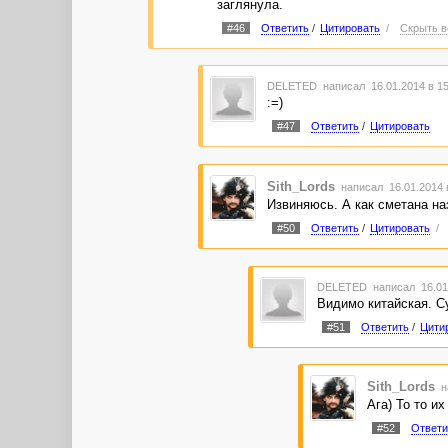
заглянула.
#46
Ответить
/
Цитировать
/
Скрыть в
DELETED
написал 16.01.2014 в 1
:=)
#47
Ответить
/
Цитировать
Sith_Lords
написал 16.01.2014 
Извиняюсь. А как сметана на
#50
Ответить
/
Цитировать
/
DELETED
написал 16.01
Видимо китайская. Су
#51
Ответить
/
Цити
Sith_Lords
н
Ага) То то их
#52
Ответи