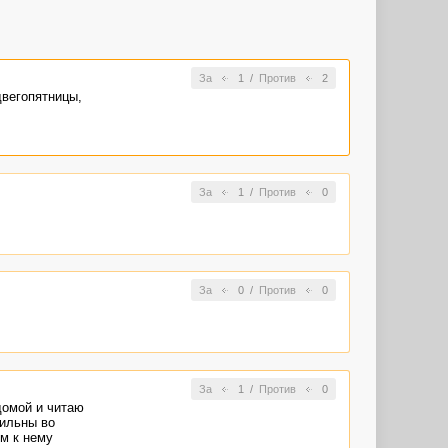
За
1
/
Против
2
двегопятницы,
За
1
/
Против
0
За
0
/
Против
0
За
1
/
Против
0
домой и читаю
сильны во
м к нему