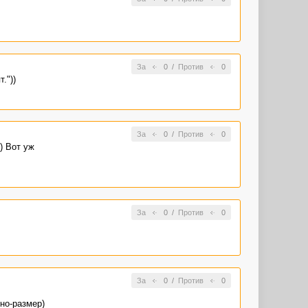
За
0
/
Против
0
."))
За
0
/
Против
0
) Вот уж
За
0
/
Против
0
За
0
/
Против
0
но-размер)