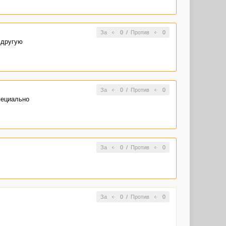
За
0
/
Против
0
 другую
За
0
/
Против
0
пециально
За
0
/
Против
0
За
0
/
Против
0