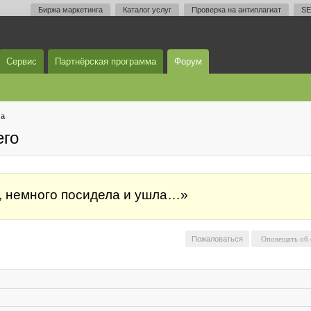
Биржа маркетинга
Каталог услуг
Проверка на антиплагиат
SE
Сервис
Партнёрская программа
Форум
ма
его
, немного посидела и ушла…»
Пожаловаться