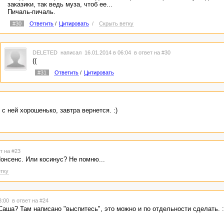
заказики, так ведь муза, чтоб ее...
Пичаль-пичаль.
#30
Ответить
/
Цитировать
/
Скрыть ветку
DELETED
написал 16.01.2014 в 06:04
в ответ на #30
((
#31
Ответить
/
Цитировать
с ней хорошенько, завтра вернется. :)
т на #23
Нонсенс. Или косинус? Не помню...
тку
13:00
в ответ на #24
Саша? Там написано "выспитесь", это можно и по отдельности сделать. :