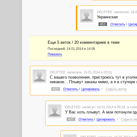
DELETED
написала 16.0
Украинская
#53
Ответить
/
Цити
Еще 5 веток / 20 комментариев в темe
Последний:
14.01.2014 в 14:06
Показать
DELETED
написала 16.01.2014 в 03:01
С вашего позволения, пристроюсь тут в уголке
никакое... Плывут заказы мимо, а я в ступоре
#22
Ответить
/
Цитировать
/
Скрыть ветку
DELETED
написал 16.01.2014 в 05:31
в отве
У Вас хоть плывут. А мои потонули гд
#25
Ответить
/
Цитировать
/
Скрыть ве