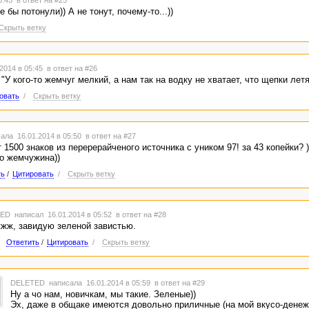
05:43
в ответ на #25
 бы потонули)) А не тонут, почему-то...))
Скрыть ветку
2014 в 05:45
в ответ на #26
 "У кого-то жемчуг мелкий, а нам так на водку не хватает, что щепки летят
овать
/
Скрыть ветку
ала 16.01.2014 в 05:50
в ответ на #27
 1500 знаков из перерерайченого источника с уником 97! за 43 копейки? )
о жемчужина))
ть
/
Цитировать
/
Скрыть ветку
TED
написал 16.01.2014 в 05:52
в ответ на #28
жж, завидую зеленой завистью.
Ответить
/
Цитировать
/
Скрыть ветку
DELETED
написала 16.01.2014 в 05:59
в ответ на #29
Ну а чо нам, новичкам, мы такие. Зеленые))
Эх, даже в общаке имеются довольно приличные (на мой вкусо-денеж