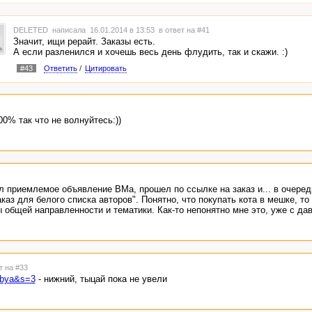
DELETED
написала 16.01.2014 в 13:53
в ответ на #41
Значит, ищи рерайт. Заказы есть.
А если разленился и хочешь весь день флудить, так и скажи. :)
#43
Ответить
/
Цитировать
0% так что не волнуйтесь:))
 приемлемое объявление ВМа, прошел по ссылке на заказ и... в очередн
каз для белого списка авторов". Понятно, что покупать кота в мешке, то
ы общей направленности и тематики. Как-то непонятно мне это, уже с дав
т на #33
anbya&s=3
- нижний, тыцай пока не увели