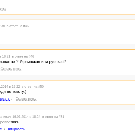
етку
5:38
в ответ на #46
в 18:21
в ответ на #46
зывается? Украинская или русская?
Скрыть ветку
.2014 в 18:22
в ответ на #50
дя по тексту.)
ровать
/
Скрыть ветку
аписал 16.01.2014 в 18:24
в ответ на #51
 развелось...
ть
/
Цитировать