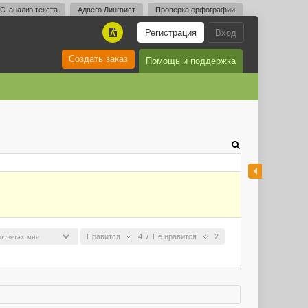
O-анализ текста
Адвего Лингвист
Проверка орфографии
Регистрация
Вход
A
Создать заказ
Помощь и поддержка
Нравится
4
/
Не нравится
2