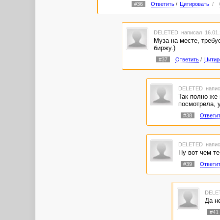
#36
Ответить
/
Цитировать
/
DELETED
написал 16.01.
Муза на месте, требуе
биржу.)
#37
Ответить
/
Цитир
DELETED
напис
Так полно же
посмотрела, у
#38
Ответи
DELETED
напис
Ну вот чем те
#39
Ответи
DELE
Да н
#41