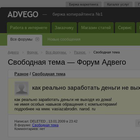
Биржа маркетинга
Каталог услуг
П
—
биржа копирайтинга №1
Работа в интернете
Заказчику
Магазин статей
Сервис
Все форумы
Новые сообщения
Адвего
Форум
Все форумы
Разное
Свободная тема
Свободная тема — Форум Адвего
Разное
/
Свободная тема
как реально заработать деньги не вы
как реально заработать деньги не выходя из дома!
не имея особых навыков обращения с компьютерами!
подробнее на www. vasiazabrodin. narod. ru
Написал: DELETED , 13.01.2009 в 23:42
В форуме:
Свободная тема
Комментариев: нет