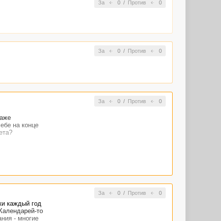
За
0
/
Против
0
За
0
/
Против
0
За
0
/
Против
0
даже
ебе на конце
ета?
За
0
/
Против
0
ски каждый год
Календарей-то
ания - многие