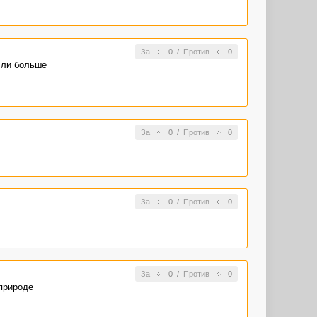
За
0
/
Против
0
сли больше
За
0
/
Против
0
За
0
/
Против
0
За
0
/
Против
0
 природе