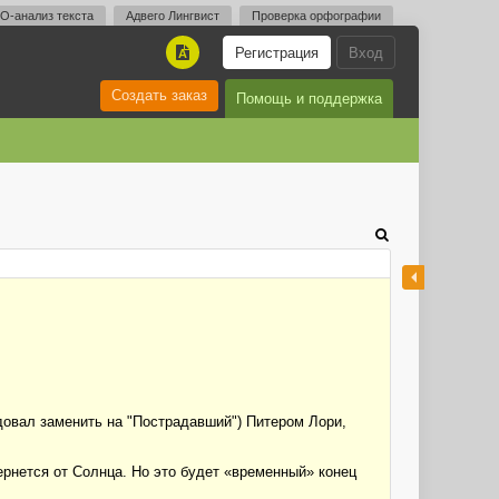
O-анализ текста
Адвего Лингвист
Проверка орфографии
Регистрация
Вход
A
Создать заказ
Помощь и поддержка
овал заменить на "Пострадавший") Питером Лори,
вернется от Солнца. Но это будет «временный» конец