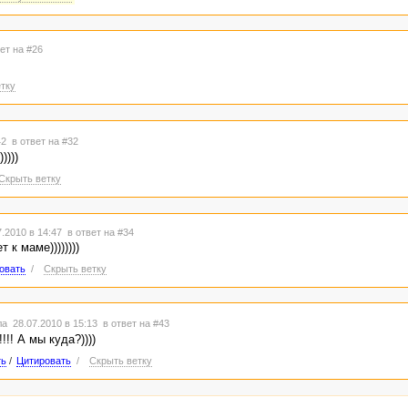
ет на #26
тку
:42
в ответ на #32
))))
Скрыть ветку
.2010 в 14:47
в ответ на #34
 к маме))))))))
овать
/
Скрыть ветку
а 28.07.2010 в 15:13
в ответ на #43
!!! А мы куда?))))
ть
/
Цитировать
/
Скрыть ветку