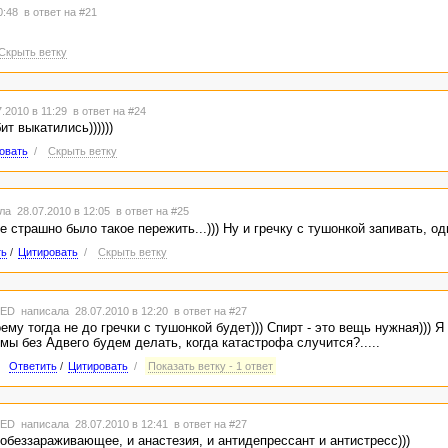
10:48
в ответ на #21
Скрыть ветку
.2010 в 11:29
в ответ на #24
ит выкатились))))))
овать
/
Скрыть ветку
а 28.07.2010 в 12:05
в ответ на #25
не страшно было такое пережить...))) Ну и гречку с тушонкой запивать, одн
ть
/
Цитировать
/
Скрыть ветку
TED
написала 28.07.2010 в 12:20
в ответ на #27
ему тогда не до гречки с тушонкой будет))) Спирт - это вещь нужная))) Я
 мы без Адвего будем делать, когда катастрофа случится?.....
Ответить
/
Цитировать
/
Показать ветку - 1 ответ
TED
написала 28.07.2010 в 12:41
в ответ на #27
 обеззараживающее, и анастезия, и антидепрессант и антистресс)))