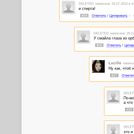
DELETED
написала 28.07.2010 в 
и спирта!
#24
Ответить
/
Цитировать
/
DELETED
написала 28.07
У смайла глаза из орб
#25
Ответить
/
Цитир
Lucille
написал
Ну как, чтоб 
#27
Ответи
DELE
По-мо
а что
#28
DELE
это и