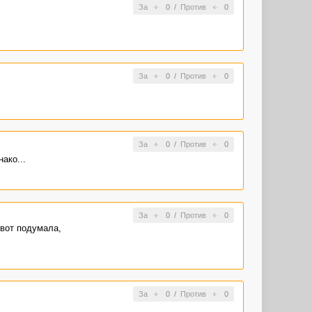
За
0
/
Против
0
За
0
/
Против
0
За
0
/
Против
0
ако...
За
0
/
Против
0
 вот подумала,
За
0
/
Против
0