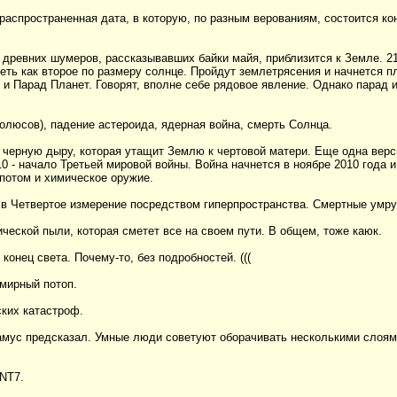
 распространенная дата, в которую, по разным верованиям, состоится ко
 древних шумеров, рассказывавших байки майя, приблизится к Земле. 2
еть как второе по размеру солнце. Пройдут землетрясения и начнется п
 и Парад Планет. Говорят, вполне себе рядовое явление. Однако парад из
олюсов), падение астероида, ядерная война, смерть Солнца.
 черную дыру, которая утащит Землю к чертовой матери. Еще одна верси
0 - начало Третьей мировой войны. Война начнется в ноябре 2010 года и
 потом и химическое оружие.
в Четвертое измерение посредством гиперпространства. Смертные умрут,
ческой пыли, которая сметет все на своем пути. В общем, тоже каюк.
конец света. Почему-то, без подробностей. (((
мирный потоп.
ских катастроф.
амус предсказал. Умные люди советуют оборачивать несколькими слоями
 NT7.