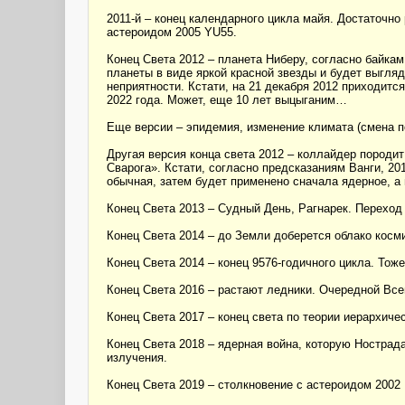
2011-й – конец календарного цикла майя. Достаточно
астероидом 2005 YU55.
Конец Света 2012 – планета Ниберу, согласно байкам
планеты в виде яркой красной звезды и будет выгляд
неприятности. Кстати, на 21 декабря 2012 приходится
2022 года. Может, еще 10 лет выцыганим…
Еще версии – эпидемия, изменение климата (смена п
Другая версия конца света 2012 – коллайдер породит
Сварога». Кстати, согласно предсказаниям Ванги, 201
обычная, затем будет применено сначала ядерное, а
Конец Света 2013 – Судный День, Рагнарек. Переход 
Конец Света 2014 – до Земли доберется облако косми
Конец Света 2014 – конец 9576-годичного цикла. Тоже 
Конец Света 2016 – растают ледники. Очередной Все
Конец Света 2017 – конец света по теории иерархиче
Конец Света 2018 – ядерная война, которую Нострад
излучения.
Конец Света 2019 – столкновение с астероидом 2002