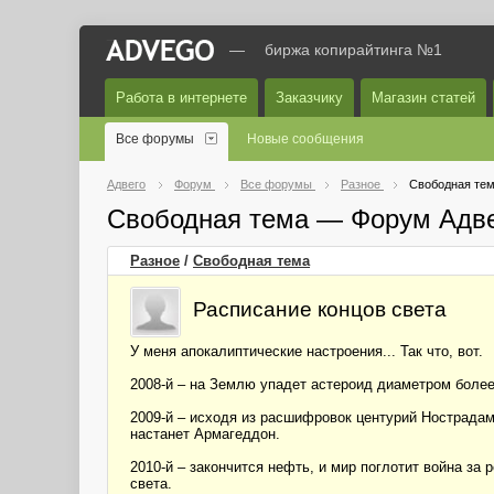
—
биржа копирайтинга №1
Работа в интернете
Заказчику
Магазин статей
Все форумы
Новые сообщения
Адвего
Форум
Все форумы
Разное
Свободная те
Свободная тема — Форум Адв
Разное
/
Свободная тема
Расписание концов света
У меня апокалиптические настроения... Так что, вот.
2008-й – на Землю упадет астероид диаметром более
2009-й – исходя из расшифровок центурий Нострада
настанет Армагеддон.
2010-й – закончится нефть, и мир поглотит война за
света.