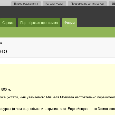
Биржа маркетинга
Каталог услуг
Проверка на антиплагиат
SE
Сервис
Партнёрская программа
Форум
ма
его
 800 м.
муса (кстати, имя уважаемого Мишеля Мозилла настоятельно порекоменд
 ресурсы (а чем еще объяснить кризис, ага). Еще обещают, что Земля от