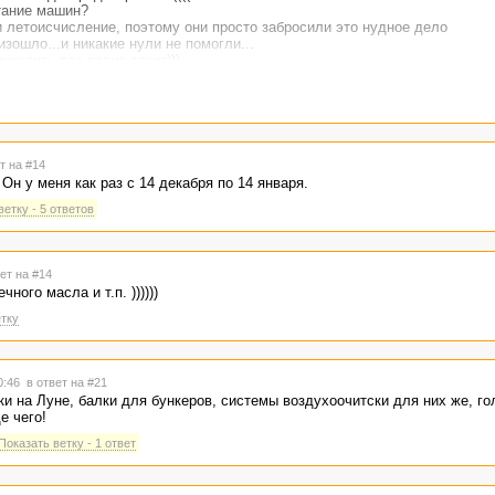
стание машин?
и летоисчисление, поэтому они просто забросили это нудное дело
изошло...и никакие нули не помогли...
рикупить все равно стоит)))
т на #14
Он у меня как раз с 14 декабря по 14 января.
ветку - 5 ответов
ет на #14
ого масла и т.п. ))))))
тку
10:46
в ответ на #21
тки на Луне, балки для бункеров, системы воздухоочитски для них же, го
е чего!
Показать ветку - 1 ответ