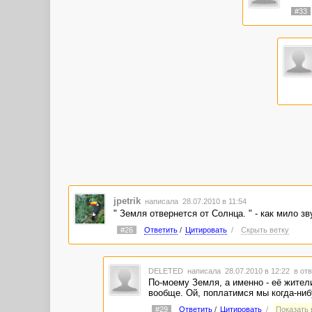
#33
jpetrik
написала 28.07.2010 в 11:54
" Земля отвернется от Солнца. " - как мило звуч
#26
Ответить
/
Цитировать
/
Скрыть ветку
DELETED
написала 28.07.2010 в 12:22
в отв
По-моему Земля, а именно - её жител
вообще. Ой, поплатимся мы когда-нибу
#29
Ответить
/
Цитировать
/
Показать в