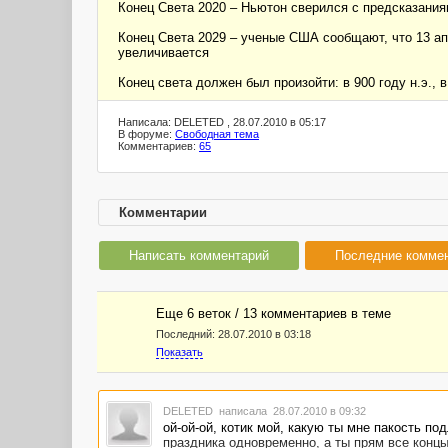
Конец Света 2020 – Ньютон сверился с предсказаниям
Конец Света 2029 – ученые США сообщают, что 13 ап
увеличивается
Конец света должен был произойти: в 900 году н.э., в 
Написала: DELETED , 28.07.2010 в 05:17
В форуме:
Свободная тема
Комментариев:
65
Комментарии
Написать комментарий
Последние комме
Еще 6 веток / 13 комментариев в темe
Последний:
28.07.2010 в 03:18
Показать
DELETED
написала 28.07.2010 в 09:32
ой-ой-ой, котик мой, какую ты мне пакость по
праздника одновременно, а ты прям все концы