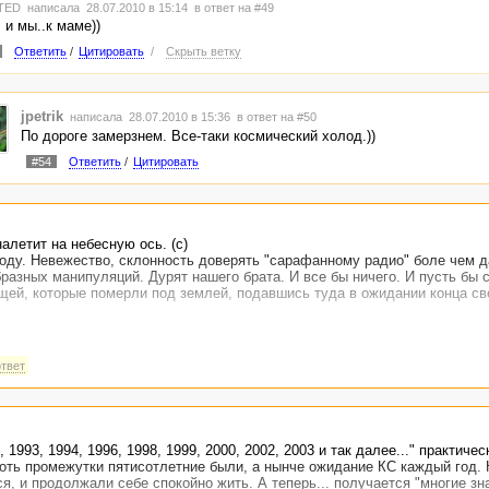
TED
написала 28.07.2010 в 15:14
в ответ на #49
 и мы..к маме))
Ответить
/
Цитировать
/
Скрыть ветку
jpetrik
написала 28.07.2010 в 15:36
в ответ на #50
По дороге замерзнем. Все-таки космический холод.))
#54
Ответить
/
Цитировать
алетит на небесную ось. (c)
оду. Невежество, склонность доверять "сарафанному радио" боле чем 
разных манипуляций. Дурят нашего брата. И все бы ничего. И пусть бы с
ищей, которые померли под землей, подавшись туда в ожидании конца св
ответ
2, 1993, 1994, 1996, 1998, 1999, 2000, 2002, 2003 и так далее..." практиче
оть промежутки пятисотлетние были, а нынче ожидание КС каждый год. 
ся, и продолжали себе спокойно жить. А теперь... получается "многие зн