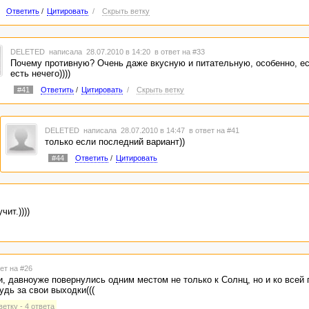
Ответить
/
Цитировать
/
Скрыть ветку
DELETED
написала 28.07.2010 в 14:20
в ответ на #33
Почему противную? Очень даже вкусную и питательную, особенно, е
есть нечего))))
#41
Ответить
/
Цитировать
/
Скрыть ветку
DELETED
написала 28.07.2010 в 14:47
в ответ на #41
только если последний вариант))
#44
Ответить
/
Цитировать
ит.))))
ет на #26
и, давноуже повернулись одним местом не только к Солнц, но и ко всей
дь за свои выходки(((
етку - 4 ответа