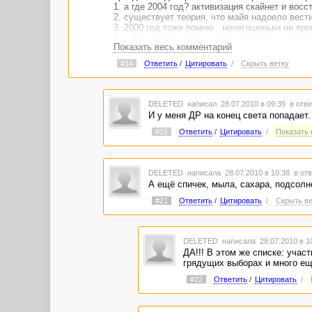
1. а где 2004 год? активизация скайнет и вос
2. существует теория, что майя надоело вест
3. 2000 год тоже помню...ничегошеньки не про
4. а пару пачек гречки и пару банок тушенки п
Показать весь комментарий
#14
Ответить
/
Цитировать
/
Скрыть ветку
DELETED
написал 28.07.2010 в 09:39
в отве
И у меня ДР на конец света попадает. 
#15
Ответить
/
Цитировать
/
Показать 
DELETED
написала 28.07.2010 в 10:38
в отв
А ещё спичек, мыла, сахара, подсолнечн
#21
Ответить
/
Цитировать
/
Скрыть ве
DELETED
написала 28.07.2010 в 
ДА!!! В этом же списке: учас
грядущих выборах и много ещ
#22
Ответить
/
Цитировать
/