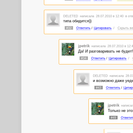
DELETED
написала 28.07.2010 в 12:40
в отв
типа обидится))
#32
Ответить
/
Цитировать
/
Скрыть ве
jpetrik
написала 28.07.2010 в 12
Да! И разговаривать не будет!)
#34
Ответить
/
Цитировать
/
DELETED
написала 28.07
и возможно даже уедет
#43
Ответить
/
Цитир
jpetrik
написал
Только не это!
#49
Ответи