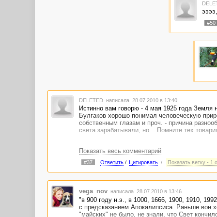
DELE
ээээ,
#50
DELETED
написала 28.07.2010 в 13:40
Истинно вам говорю - 4 мая 1925 года Земля н
Булгаков хорошо понимал человеческую прир
собственным глазам и проч. - причина разнооб
света зарабатывали, но... Помните тех товар
Показать весь комментарий
#37
Ответить
/
Цитировать
/
Показать ветку - 1 
vega_nov
написала 28.07.2010 в 13:46
"в 900 году н.э., в 1000, 1666, 1900, 1910, 199
с предсказанием Апокалипсиса. Раньше вон х
"майских" не было, не знали, что Свет кончил