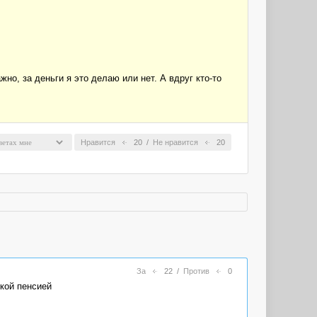
о, за деньги я это делаю или нет. А вдруг кто-то
Нравится
20
/
Не нравится
20
За
22
/
Против
0
ской пенсией