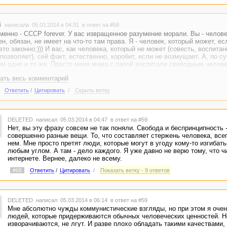
i
написала 05.03.2014 в 04:31
в ответ на #58
менно - СССР forever. У вас извращенное разумение морали. Вы - челове
н, обязан, не имеет на что-то там права. Я - человек, который может, есл
это законно;))) И вас, как человека, который не может (совесть, воспитан
 позволяет), сей факт, естественно, коробит, если не возмущает. А, по су
м одно и то же. Просто меня мама с папой воспитали свободным челове
ассудки - зло, это вы правильно сказали. Житие еще проще, чем кажетс
ать весь комментарий
о и без меня хорошо знаете.)) добра.)
Ответить
/
Цитировать
/
Скрыть ветку
DELETED
написал 05.03.2014 в 04:47
в ответ на #59
Нет, вы эту фразу совсем не так поняли. Свобода и беспринципность -
совершенно разные вещи. То, что составляет стержень человека, всег
нем. Мне просто претят люди, которые могут в угоду кому-то изгибать
любым углом. А там - дело каждого. Я уже давно не верю тому, что ч
интернете. Вернее, далеко не всему.
#68
Ответить
/
Цитировать
/
Показать ветку - 9 ответов
DELETED
написал 05.03.2014 в 06:14
в ответ на #59
Мне абсолютно чужды коммунистические взгляды, но при этом я оче
людей, которые придерживаются обычных человеческих ценностей. Н
изворачиваются, не лгут. И разве плохо обладать такими качествами, 