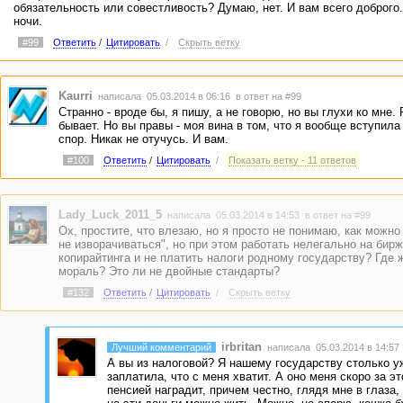
обязательность или совестливость? Думаю, нет. И вам всего доброго
ночи.
#99
Ответить
/
Цитировать
/
Скрыть ветку
Kaurri
написала 05.03.2014 в 06:16
в ответ на #99
Странно - вроде бы, я пишу, а не говорю, но вы глухи ко мне. 
бывает. Но вы правы - моя вина в том, что я вообще вступила
спор. Никак не отучусь. И вам.
#100
Ответить
/
Цитировать
/
Показать ветку - 11 ответов
Lady_Luck_2011_5
написала 05.03.2014 в 14:53
в ответ на #99
Ох, простите, что влезаю, но я просто не понимаю, как можно 
не изворачиваться", но при этом работать нелегально на бирж
копирайтинга и не платить налоги родному государству? Где 
мораль? Это ли не двойные стандарты?
#132
Ответить
/
Цитировать
/
Скрыть ветку
irbritan
Лучший комментарий
написала 05.03.2014 в 14:5
А вы из налоговой? Я нашему государству столько у
заплатила, что с меня хватит. А оно меня скоро за э
пенсией наградит, причем честно, глядя мне в глаза, 