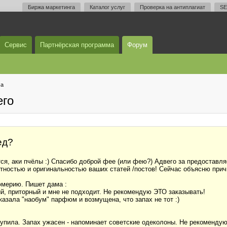
Биржа маркетинга
Каталог услуг
Проверка на антиплагиат
SE
Сервис
Партнёрская программа
Форум
ма
его
ед?
ся, аки пчёлы :) Спасибо доброй фее (или фею?) Адвего за предоставля
мотностью и оригинальностью ваших статей /постов! Сейчас объясню при
юмерию. Пишет дама :
кий, приторный и мне не подходит. Не рекомендую ЭТО заказывать!
казала "наобум" парфюм и возмущена, что запах не тот :)
купила. Запах ужасен - напоминает советские одеколоны. Не рекомендую