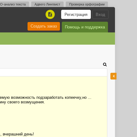
O-анализ текста
Адвего Лингвист
Проверка орфографии
Регистрация
Вход
A
Создать заказ
Помощь и поддержка
емую возможность подзаработать копеечку,но ...
чину своего возмущения.
, вчерашний день!