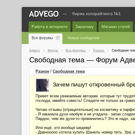
—
биржа копирайтинга №1
Работа в интернете
Заказчику
Магазин статей
Все форумы
Новые сообщения
Адвего
Форум
Все форумы
Разное
Свободная те
Свободная тема — Форум Адв
Разное
/
Свободная тема
Зачем пишут откровенный бр
Привет всем уважаемым авторам, которые тут трудят
господа, имейте совесть! Следите не только за гра
Читаю отзывы (отрицательные) на косметику и парф
- Я заказала духи наобум и не угадала - запах слад
Пардон, чем же духи-то провинились? Это ж надо, за
Или ещё, это вообще шедевр!
- Давнооооо хотела купить Шанель номер пять. Ура, 