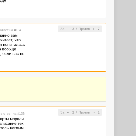
удет
За
3
/
Против
7
 ответ на #134
чайно вам
читает, что
 я попыталась
та вообще
, если вас не
За
2
/
Против
1
1
в ответ на #136
дарты морали.
аписание тех
столь наглым