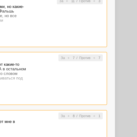
За
11
/
Против
3
ми, но какие-
 Фальшь
е, но все
ли
За
7
/
Против
7
т какие-то
А в остальном
то словом
аиваться под
За
8
/
Против
1
ет мне в