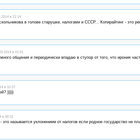
2014 в 21:14
кольникова в голове старушки, налогами и СССР... Копирайтинг - это р
3.2014 в 01:01
много общения и периодически впадаю в ступор от того, что ирония час
4 в 10:37
? )))))
 в 00:31
- это называется уклонением от налогов если родное государство не пл