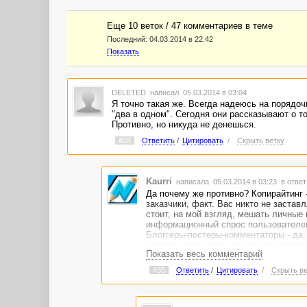
Еще 10 веток / 47 комментариев в темe
Последний:
04.03.2014 в 22:42
Показать
DELETED
написал 05.03.2014 в 03:04
Я точно такая же. Всегда надеюсь на порядоч
"два в одном". Сегодня они рассказывают о то
Противно, но никуда не денешься.
#28
Ответить
/
Цитировать
/
Скрыть ветку
Kaurri
написала 05.03.2014 в 03:23
в ответ
Да почему же противно? Копирайтинг 
заказчики, факт. Вас никто не застав
стоит, на мой взгляд, мешать личные
информационный спрос пользователей 
Блоггеры-постеры-комментаторы - да, 
портить свои нервы подобными мелоча
Показать весь комментарий
#35
Ответить
/
Цитировать
/
Скрыть ве