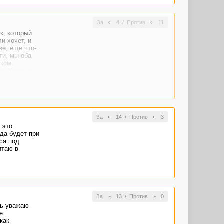
За
4
/
Против
11
к, который
и хочет, и
ие, еще что-
ти, мы оба
ком.
я. Уверена,
За
14
/
Против
3
 это
да будет при
ся под
итаю в
За
13
/
Против
0
нь уважаю
е
как