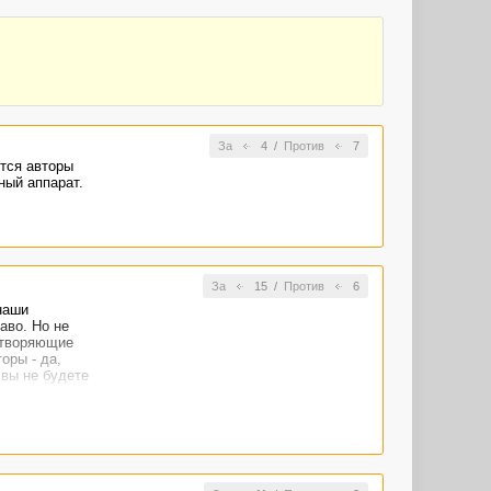
За
4
/
Против
7
утся авторы
ный аппарат.
За
15
/
Против
6
наши
аво. Но не
етворяющие
оры - да,
 вы не будете