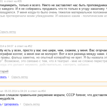
4:01
в ответ на #35
 лицемерить, только и всего. Никто не заставляет нас быть проповедника
 каждого. И я не собираюсь продавать что-то только в угоду заказчику.
 изощрялся. У меня когда-то было очень тяжелое материальное положени
торые протворечили моим убеждениям. И неважно каким - политическим и
Скрыть ветку
014 в 04:07
в ответ на #52
бу есть у всех, просто у вас оно шире, чем, скажем, у меня. Вас огорчаю
ографии коллег, а меня они не волнуют. Вот и вся разница между нами. 
 правы, фальш заметна, но опытный копирайтер не врет. Я бы назвала э
". Возможно, это связано с тем, что я театрал - мне не сложно перестр
когда это делают неумело, действительно, смотреть забавно.
нтарий
вращенное разумение морали. А, может, это у меня. Как знать.))
овать
/
Скрыть ветку
ал 05.03.2014 в 04:24
в ответ на #54
меня слишком правильное разумение морали, СССР forever, что доставля
неудобств.
ть
/
Цитировать
/
Скрыть ветку