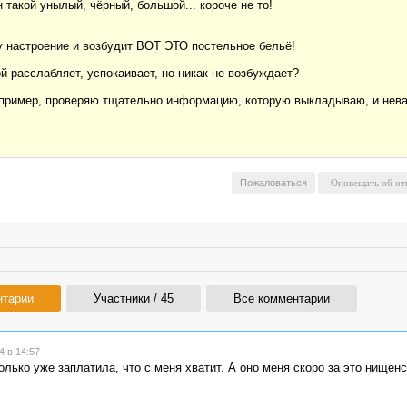
н такой унылый, чёрный, большой... короче не то!
у настроение и возбудит ВОТ ЭТО постельное бельё!
й расслабляет, успокаивает, но никак не возбуждает?
например, проверяю тщательно информацию, которую выкладываю, и неважн
Пожаловаться
нтарии
Участники / 45
Все комментарии
 в 14:57
лько уже заплатила, что с меня хватит. А оно меня скоро за это нищен