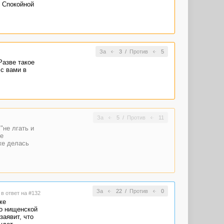
. Спокойной
За
3
/
Против
5
Разве такое
 с вами в
За
5
/
Против
11
"не лгать и
е
же делась
За
22
/
Против
0
7
в ответ на #132
же
то нищенской
заявит, что