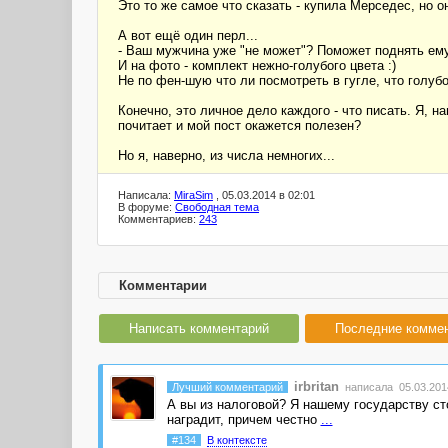
Это то же самое что сказать - купила Мерседес, но о
А вот ещё один перл...
- Ваш мужчина уже "не может"? Поможет поднять ем
И на фото - комплект нежно-голубого цвета :)
Не по фен-шую что ли посмотреть в гугле, что голубо
Конечно, это личное дело каждого - что писать. Я, 
почитает и мой пост окажется полезен?
Но я, наверно, из числа немногих...
Написала:
MiraSim
, 05.03.2014 в 02:01
В форуме:
Свободная тема
Комментариев:
243
Комментарии
Написать комментарий
Последние комме
irbritan
Лучший комментарий
написала 05.03.2014
А вы из налоговой? Я нашему государству сто
наградит, причем честно
...
#134
В контексте