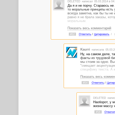
DELETED
написал 05.03.2014 в 0
Да я и не порчу. Стараюсь не
то моральные принципы есть у
всегда заметна, как бы ты не
равно я не брала заказы, ко
моральным.
Показать весь комментарий
#52
Ответить
/
Цитировать
/
Kaurri
написала 05.03.2
Ну, на самом деле, та
факты из трудовой би
мы стоим за одно. Вы
"смещает акцентуацию
специфику текста. А 
Показать весь комме
Мне кажется, у вас из
#54
Ответить
/
Цитир
DELETED
напис
Наоборот, у 
жизни массу 
#58
Ответи