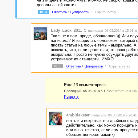
на эти деньги можно жить. Можно, не спорю, кошка б
довольна - ей хватит.
#134
Ответить
/
Цитировать
/
Скрыть ветку
Lady_Luck_2011_5
написала 05.03.2014 в 15:01
в
Так я не к вам, вроде, обращалась))) Или слу
написала? Я говорила с человеком, который с
писать статьи на любые темы - аморально. А
показать, что, если цепляться, то наша рабо
аморальна. Просто не нужно осуждать других
устраивают их стандарты. ИМХО
#136
Ответить
/
Цитировать
/
Скрыть ветку
Еще 13 комментариев
Последний:
05.03.2014 в 11:38
в ответ на #136
Показать
ambidekster
написала 05.03.2014 в 20:4
вот так и вскрываются двойные стан
действительно, как можно порицать н
или иных текстов, если сам процесс 
образом попирает закон?)