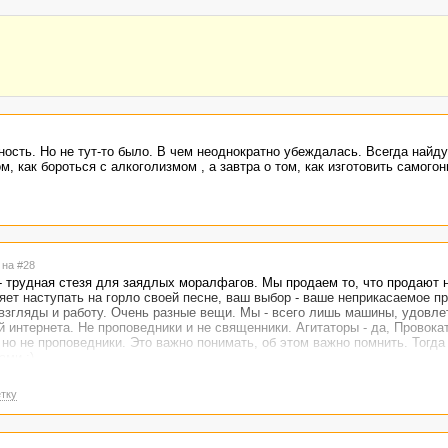
ность. Но не тут-то было. В чем неоднократно убеждалась. Всегда найд
м, как бороться с алкоголизмом , а завтра о том, как изготовить самогон
 на #28
- трудная стезя для заядлых моралфагов. Мы продаем то, что продают 
ляет наступать на горло своей песне, ваш выбор - ваше неприкасаемое пр
 взгляды и работу. Очень разные вещи. Мы - всего лишь машины, удовл
интернета. Не проповедники и не священники. Агитаторы - да, Провокат
но не проповедники. Это важно понимать, об этом важно помнить. Тогда
ми.;)
тку