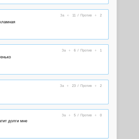
За
11
/
Против
2
екламная
За
6
/
Против
1
тенько
За
23
/
Против
2
За
5
/
Против
0
атит долги мне