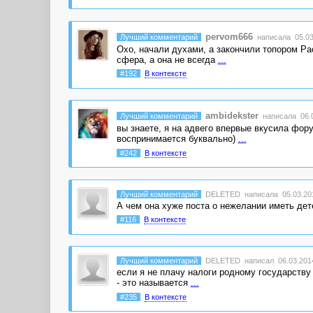
pervom666
Лучший комментарий
написала 05.03.
Охо, начали духами, а закончили топором Рас
сфера, а она не всегда
...
#192
В контексте
ambidekster
Лучший комментарий
написала 06.0
вы знаете, я на адвего впервые вкусила фору
воспринимается буквально)
...
#242
В контексте
Лучший комментарий
DELETED
написала 05.03.201
А чем она хуже поста о нежелании иметь детей
#116
В контексте
Лучший комментарий
DELETED
написал 06.03.2014
если я не плачу налоги родному государству 
- это называется
...
#235
В контексте