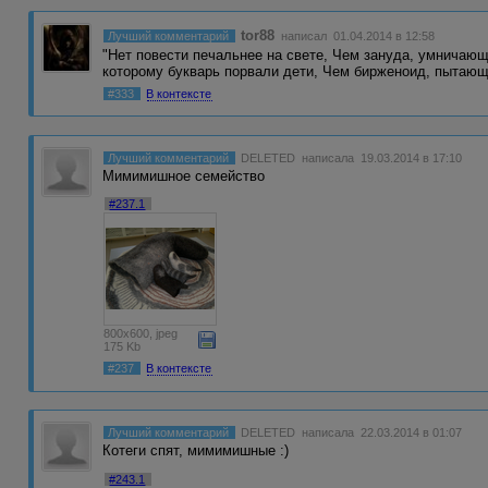
tor88
Лучший комментарий
написал 01.04.2014 в 12:58
"Нет повести печальнее на свете, Чем зануда, умничающ
которому букварь порвали дети, Чем бирженоид, пытаю
#333
В контексте
Лучший комментарий
DELETED
написала 19.03.2014 в 17:10
Мимимишное семейство
#237.1
800x600, jpeg
175 Kb
#237
В контексте
Лучший комментарий
DELETED
написала 22.03.2014 в 01:07
Котеги спят, мимимишные :)
#243.1