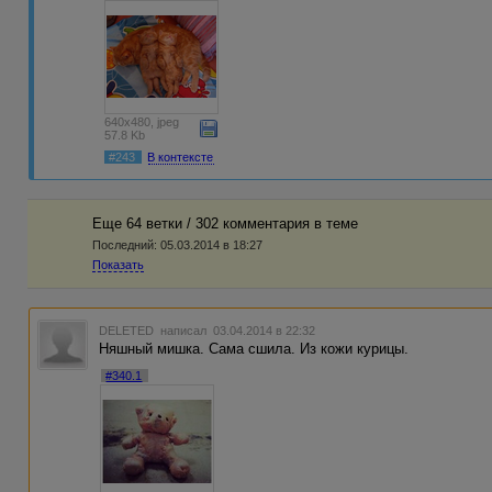
640x480, jpeg
57.8 Kb
#243
В контексте
Еще 64 ветки / 302 комментария в темe
Последний:
05.03.2014 в 18:27
Показать
DELETED
написал 03.04.2014 в 22:32
Няшный мишка. Сама сшила. Из кожи курицы.
#340.1