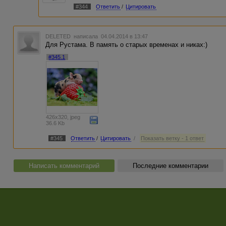
#344
Ответить
/
Цитировать
DELETED
написала 04.04.2014 в 13:47
Для Рустама. В память о старых временах и никах:)
#345.1
426x320, jpeg
36.6 Kb
#345
Ответить
/
Цитировать
/
Показать ветку - 1 ответ
Написать комментарий
Последние комментарии