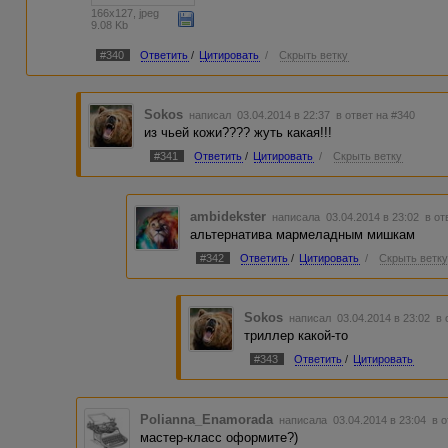
166x127, jpeg
9.08 Kb
#340
Ответить
/
Цитировать
/
Скрыть ветку
Sokos
написал 03.04.2014 в 22:37
в ответ на #340
из чьей кожи???? жуть какая!!!
#341
Ответить
/
Цитировать
/
Скрыть ветку
ambidekster
написала 03.04.2014 в 23:02
в от
альтернатива мармеладным мишкам
#342
Ответить
/
Цитировать
/
Скрыть ветк
Sokos
написал 03.04.2014 в 23:02
в 
триллер какой-то
#343
Ответить
/
Цитировать
Polianna_Enamorada
написала 03.04.2014 в 23:04
в 
мастер-класс оформите?)