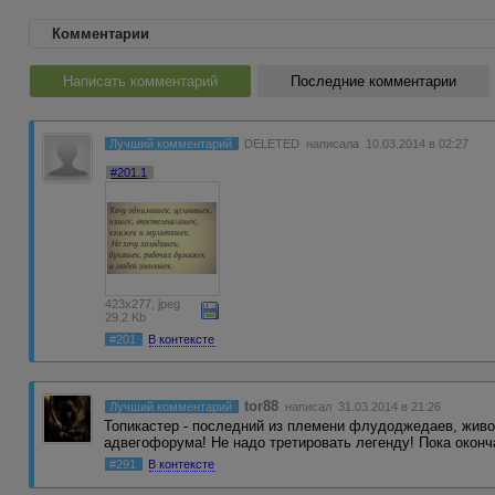
Комментарии
Написать комментарий
Последние комментарии
Лучший комментарий
DELETED
написала 10.03.2014 в 02:27
#201.1
423x277, jpeg
29.2 Kb
#201
В контексте
tor88
Лучший комментарий
написал 31.03.2014 в 21:26
Топикастер - последний из племени флудоджедаев, живо
адвегофорума! Не надо третировать легенду! Пока окон
#291
В контексте