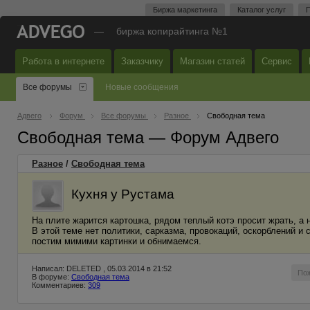
Биржа маркетинга
Каталог услуг
П
—
биржа копирайтинга №1
Работа в интернете
Заказчику
Магазин статей
Сервис
Все форумы
Новые сообщения
Адвего
Форум
Все форумы
Разное
Свободная тема
Свободная тема — Форум Адвего
Разное
/
Свободная тема
Кухня у Рустама
На плите жарится картошка, рядом теплый котэ просит жрать, а 
В этой теме нет политики, сарказма, провокаций, оскорблений 
постим мимими картинки и обнимаемся.
Написал: DELETED , 05.03.2014 в 21:52
По
В форуме:
Свободная тема
Комментариев:
309