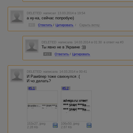
DELETED
написал 13.03.2014 в 19:54
а ну-ка, сейчас попробую)
#3
Ответить
/
Цитировать
/
Скрыть ветку
DELETED
написала 14.03.2014 в 01:30
в ответ на #3
Ты явно не в Украине :)))
#13
Ответить
/
Цитировать
DELETED
написала 14.03.2014 в 00:41
И Рамблер тоже свихнулся :(
И чо делать?
#5.1
#5.2
153x27, jpeg
106x50, jpeg
2.28 Kb
2.87 Kb