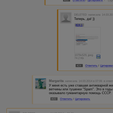
DELETED
написала 14.03.20
Теперь, да! ))
#24.1
1079x529, jpeg
74.2 Kb
#24
Ответить
/
Цитирова
Margarita
написала 14.03.2014 в 07:06
в ответ
У меня есть уже ставшая антикварной же
ветчины или тушенки "Spam". Это в годы
оказывало гуманитарную помощь СССР.
#20
Ответить
/
Цитировать