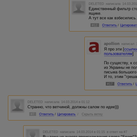
DELETED
написала 14.03.201
Единственный фильтр сто
ящике.
А тут все как взбесились
#12
Ответить
/
Цитироват
apollion
написал 1
Я про эти [
ссылки
пользователям
]
По существу, к с
из Украины не по
письма большого
И то, этим "греша
#17
Ответить
/
DELETED
написала 14.03.2014 в 01:12
Странно, что ветчиной, должны салом по идее)))
#7
Ответить
/
Цитировать
/
Скрыть ветку
DELETED
написала 14.03.2014 в 01:15
в ответ на #7
Вы тоже не знаете происхождения слова "Spam"?