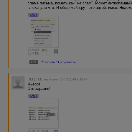
спаме письма, пометь как "не спам". Может антиспамный
глюкануло что. И обще мэйл.ру - это ацтой, имхо. Яндек
#23.1
257x302, png
12.4 Kb
#23
Ответить
/
Цитировать
DELETED
написала 14.03.2014 в 19:44
Чьёорт!
Это заразно!
#25.1
214x100, jpeg