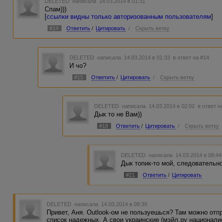
DELETED
написала 14.03.2014 в 01:31
Спам)))
[
ссылки видны только авторизованным пользователям
]
#14
Ответить
/
Цитировать
/
Скрыть ветку
DELETED
написала 14.03.2014 в 01:33
в ответ на #14
И чо?
#15
Ответить
/
Цитировать
/
Скрыть ветку
DELETED
написала 14.03.2014 в 02:02
в ответ н
Дык то не Вам))
#18
Ответить
/
Цитировать
/
Скрыть ветку
DELETED
написала 14.03.2014 в 08:4
Дык топик-то мой, следовательно
#21
Ответить
/
Цитировать
DELETED
написала 14.03.2014 в 09:39
Привет, Аня. Outlook-ом не пользуешься? Там можно от
список надежных. А свои украинские (мэйл.ру национали