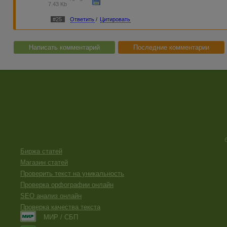
7.43 Kb
#25
Ответить
/
Цитировать
Написать комментарий
Последние комментарии
Биржа статей
Магазин статей
Проверить текст на уникальность
Проверка орфографии онлайн
SEO анализ онлайн
Проверка качества текста
МИР / СБП