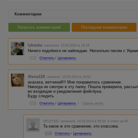
Комментарии
Написать комментарий
Последние комментарии
lybaska
написала 13.03.2014 в 19:18
Ничего подобного не наблюдаю. Несколько писем с Укра
#1
Ответить
/
Цитировать
Alena11K
написал 13.03.2014 в 19:50
ахахаха, ветчиной!!! Мне понравилось сравнение.
Никогда не смотрю в эту папку. Пошла проверила, рассы
во входящие и уведомления фейсбука.
Буду следить
#2
Ответить
/
Цитировать
/
Скрыть ветку
DELETED
написала 14.03.2014 в 00:39
в ответ на #2
Та какое ж это сравнение, это классика.
#4
Ответить
/
Цитировать