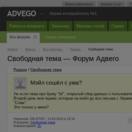
Биржа маркетинга
Каталог услуг
П
—
биржа копирайтинга №1
Работа в интернете
Заказчику
Магазин статей
Сервис
Все форумы
Новые сообщения
Адвего
Форум
Все форумы
Разное
Свободная тема
Свободная тема — Форум Адвего
Разное
/
Свободная тема
Мэйл сошёл с ума?
Уж если тема про букву "Ы", открытый сбор данных о пользовате
Второй день мои ящики, которые на мэйл.ру все письма с Украи
"Спам".
Это только у меня?
Написала: DELETED , 13.03.2014 в 19:10
В форуме:
Свободная тема
Комментариев:
25