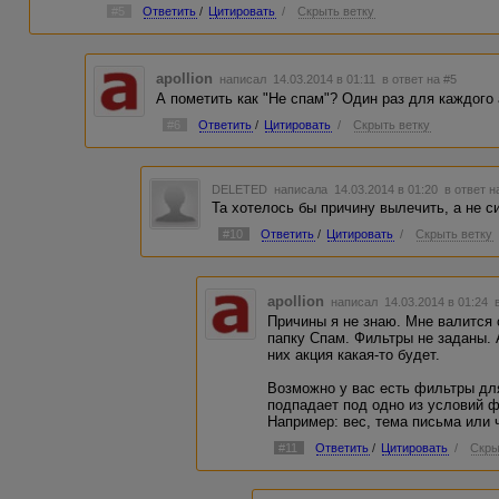
#5
Ответить
/
Цитировать
/
Скрыть ветку
apollion
написал 14.03.2014 в 01:11
в ответ на #5
А пометить как "Не спам"? Один раз для каждого
#6
Ответить
/
Цитировать
/
Скрыть ветку
DELETED
написала 14.03.2014 в 01:20
в ответ н
Та хотелось бы причину вылечить, а не с
#10
Ответить
/
Цитировать
/
Скрыть ветку
apollion
написал 14.03.2014 в 01:24
Причины я не знаю. Мне валится 
папку Спам. Фильтры не заданы. 
них акция какая-то будет.
Возможно у вас есть фильтры для
подпадает под одно из условий 
Например: вес, тема письма или 
#11
Ответить
/
Цитировать
/
Скры