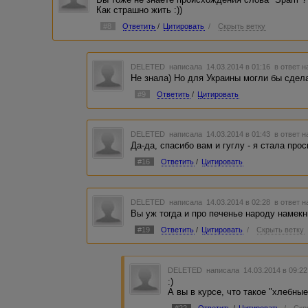
Как страшно жить :))
#8
Ответить
/
Цитировать
/
Скрыть ветку
DELETED
написала 14.03.2014 в 01:16
в ответ н
Не знала) Но для Украины могли бы сдел
#9
Ответить
/
Цитировать
DELETED
написала 14.03.2014 в 01:43
в ответ н
Да-да, спасибо вам и гуглу - я стала про
#16
Ответить
/
Цитировать
DELETED
написала 14.03.2014 в 02:28
в ответ н
Вы уж тогда и про печенье народу намекни
#19
Ответить
/
Цитировать
/
Скрыть ветку
DELETED
написала 14.03.2014 в 09:2
:)
А вы в курсе, что такое "хлебные
#22
Ответить
/
Цитировать
/
Скр