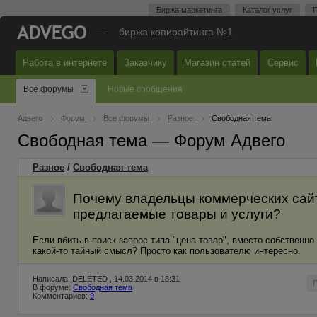
Биржа маркетинга
Каталог услуг
П
—
биржа копирайтинга №1
Работа в интернете
Заказчику
Магазин статей
Сервис
Все форумы
Новые сообщения
Адвего
Форум
Все форумы
Разное
Свободная тема
Свободная тема — Форум Адвего
Разное
/
Свободная тема
Почему владельцы коммерческих сайт
предлагаемые товары и услуги?
Если вбить в поиск запрос типа "цена товар", вместо собственн
какой-то тайный смысл? Просто как пользователю интересно.
Написала: DELETED , 14.03.2014 в 18:31
В форуме:
Свободная тема
Комментариев:
9