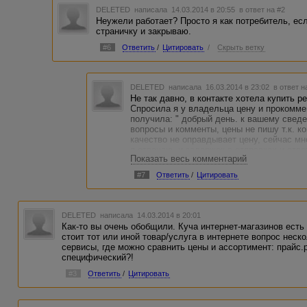
DELETED
написала 14.03.2014 в 20:55
в ответ на #2
Неужели работает? Просто я как потребитель, есл
страничку и закрываю.
#6
Ответить
/
Цитировать
/
Скрыть ветку
DELETED
написала 16.03.2014 в 23:02
в ответ н
Не так давно, в контакте хотела купить 
Спросила я у владельца цену и прокоммен
получила: " добрый день. к вашему свед
вопросы и комменты, цены не пишу т.к. к
качество не оправдывает цену, сейчас мн
я отвечаю, и задержек в отправках и отве
Показать весь комментарий
#7
Ответить
/
Цитировать
DELETED
написала 14.03.2014 в 20:01
Как-то вы очень обобщили. Куча интернет-магазинов есть
стоит тот или иной товар/услуга в интернете вопрос неск
сервисы, где можно сравнить цены и ассортимент: прайс.р
специфический?!
#3
Ответить
/
Цитировать