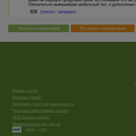
Обязательно вывешиваем мобильный тел, в дополнение к
#8
Ответить
/
Цитировать
Написать комментарий
Последние комментарии
Биржа статей
Магазин статей
Проверить текст на уникальность
Проверка орфографии онлайн
SEO анализ онлайн
Проверка качества текста
МИР / СБП