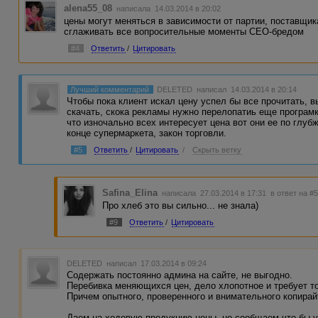
alena55_08
написала 14.03.2014 в 20:02
цены могут меняться в зависимости от партии, поставщи
сглаживать все вопросительные моменты СЕО-бредом
#4
Ответить
/
Цитировать
Лучший комментарий
DELETED
написал 14.03.2014 в 20:14
Чтобы пока клиент искал цену успел бы все прочитать, 
скачать, скока рекламы нужно перелопатиь еще програмку
что изночально всех интересует цена вот они ее по глуб
конце супермаркета, закон торговли.
#5
Ответить
/
Цитировать
/
Скрыть ветку
Safina_Elina
написала 27.03.2014 в 17:31
в ответ на #
Про хлеб это вы сильно... не знала)
#9
Ответить
/
Цитировать
DELETED
написал 17.03.2014 в 09:24
Содержать постоянно админа на сайте, не выгодно.
Перебивка меняющихся цен, дело хлопотное и требует то
Причем опытного, проверенного и внимательного копирайт
Даем на ходовую продукцию цены, но сообщаем что бы у