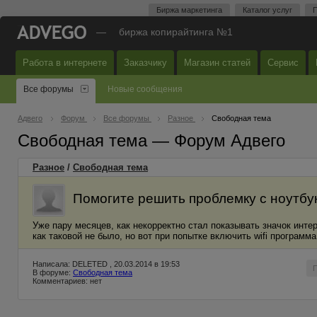
Биржа маркетинга
Каталог услуг
П
—
биржа копирайтинга №1
Работа в интернете
Заказчику
Магазин статей
Сервис
Все форумы
Новые сообщения
Адвего
Форум
Все форумы
Разное
Свободная тема
Свободная тема — Форум Адвего
Разное
/
Свободная тема
Помогите решить проблемку с ноутбук
Уже пару месяцев, как некорректно стал показывать значок интерн
как таковой не было, но вот при попытке включить wifi программ
Написала: DELETED , 20.03.2014 в 19:53
В форуме:
Свободная тема
Комментариев: нет