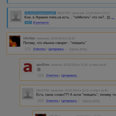
Лучший комментарий
DELETED
написала 23.03.2014 в 16:17
Кхм, в Украине meta.ua есть... "поМетить" что ли?..:)))
...
#10
В контексте
irbritan
написала 23.03.2014 в 15:19
Потому, что обычно говорят - "пояшить"
#1
Ответить
/
Цитировать
/
Скрыть ветку
apollion
написал 23.03.2014 в 15:20
в ответ на #1
:)))
#2
Ответить
/
Цитировать
DELETED
написала 23.03.2014 в 15:31
в ответ на #1
Есть такое слово??? А если "пояшить", почему то
#3
Ответить
/
Цитировать
/
Скрыть ветку