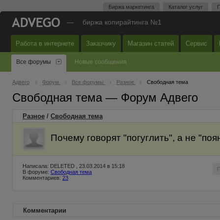
Биржа маркетинга
Каталог услуг
П
—
биржа копирайтинга №1
Работа в интернете
Заказчику
Магазин статей
Сервис
Все форумы
Новые сообщения
Адвего
Форум
Все форумы
Разное
Свободная тема
Свободная тема — Форум Адвего
Разное
/
Свободная тема
Почему говорят "погуглить", а не "поя
Написала: DELETED , 23.03.2014 в 15:18
В форуме:
Свободная тема
Комментариев:
23
Комментарии