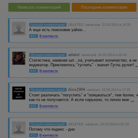
Написать комментарий
Последние комментарии
Лучший комментарий
DELETED
написала 23.03.2014 в 16:33
А еще есть поисковик yahoo...
#12
В контексте
adatxt
Лучший комментарий
написала 24.03.2014 в 05:40
Статистика, наивная шл...ха, учитывает количество, а не
индикатор. Приклеилось "гуглить" - значит Гугль рулит!
..
#19
В контексте
dins1904
Лучший комментарий
написал 23.03.2014 в 17:25
Стоит различать "погуглить" и "пояшкаться", тем более, 
как-то не получается. А если серьезно, то лично мне
...
#15
В контексте
Лучший комментарий
DELETED
написал 24.03.2014 в 01:33
Потому что яндекс - дно
#18
В контексте