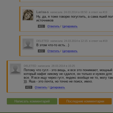
Larisa-s
написала 24.03.2014 в 08:50
в ответ на #19
Ну, да, я тоже говорю погуглить, а сама яшей п
источников
#21
Ответить
/
Цитировать
DELETED
написала 24.03.2014 в 12:15
в ответ на #19
В этом что-то есть...)
#22
Ответить
/
Цитировать
DELETED
написала 28.03.2014 в 15:25
Потому что гугл - это вещь, и все это понимают, мощный 
который нафиг никому не сдался, он только и нужен для 
все. Я все ищу через гугл, яндекс вообще не то, могу там
))). Яша - это почта, но точно не поиск, имхо.
#23
Ответить
/
Цитировать
Написать комментарий
Последние комментарии