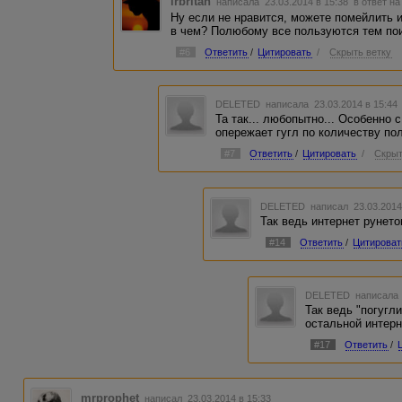
irbritan
написала 23.03.2014 в 15:38
в ответ на
Ну если не нравится, можете помейлить и
в чем? Полюбому все пользуются тем пои
#6
Ответить
/
Цитировать
/
Скрыть ветку
DELETED
написала 23.03.2014 в 15:4
Та так... любопытно... Особенно с
опережает гугл по количеству по
#7
Ответить
/
Цитировать
/
Скрыт
DELETED
написал 23.03.2014
Так ведь интернет рунет
#14
Ответить
/
Цитироват
DELETED
написала 
Так ведь "погугли
остальной интер
#17
Ответить
/
mrprophet
написал 23.03.2014 в 15:33