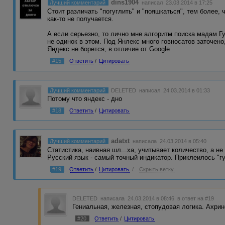
dins1904
Лучший комментарий
написал 23.03.2014 в 17:25
Стоит различать "погуглить" и "пояшкаться", тем более, 
как-то не получается.
А если серьезно, то лично мне алгоритм поиска мадам Г
не одинок в этом. Под Янлекс много говносатов заточено
Яндекс не борется, в отличие от Google
#15
Ответить
/
Цитировать
Лучший комментарий
DELETED
написал 24.03.2014 в 01:33
Потому что яндекс - дно
#18
Ответить
/
Цитировать
adatxt
Лучший комментарий
написала 24.03.2014 в 05:40
Статистика, наивная шл...ха, учитывает количество, а не
Русский язык - самый точный индикатор. Приклеилось "гуг
#19
Ответить
/
Цитировать
/
Скрыть ветку
DELETED
написала 24.03.2014 в 08:46
в ответ на #19
Гениальная, железная, стопудовая логика. Ахрин
#20
Ответить
/
Цитировать