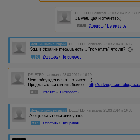
DELETED
написал 23.03.2014 в 21:30
За weu, цая и отечетво.)
#16
Ответить
/
Цитировать
Лучший комментарий
DELETED
написала 23.03.2014 в 16:17
Кхм, в Украине meta.ua есть... "поМетить" что ли?..:)))
#10
Ответить
/
Цитировать
DELETED
написала 23.03.2014 в 16:19
Чую, обсуждение как то хиреет :(
Предлагаю вспомнить былое...
http://advego.com/blog/rea
#11
Ответить
/
Цитировать
Лучший комментарий
DELETED
написала 23.03.2014 в 16:33
А еще есть поисковик yahoo...
#12
Ответить
/
Цитировать