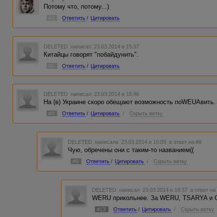
Потому что, потому...)
#4
Ответить
/
Цитировать
DELETED
написал 23.03.2014 в 15:37
Китайцы говорят "побайдунить".
#5
Ответить
/
Цитировать
DELETED
написал 23.03.2014 в 15:46
На (в) Украине скоро обещают возможность поWEUAвить.
#8
Ответить
/
Цитировать
/
Скрыть ветку
DELETED
написала 23.03.2014 в 16:09
в ответ на #8
Чую, обречены они с таким-то названием((
#9
Ответить
/
Цитировать
/
Скрыть ветку
DELETED
написал 23.03.2014 в 16:37
в ответ на
WERU прикольнее. За WERU, TSARYA и
#13
Ответить
/
Цитировать
/
Скрыть ветку