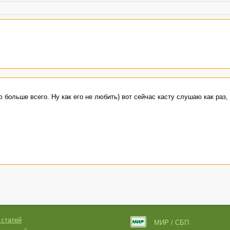
 больше всего. Ну как его не любить) вот сейчас касту слушаю как раз,
ика.
 статей
МИР / СБП