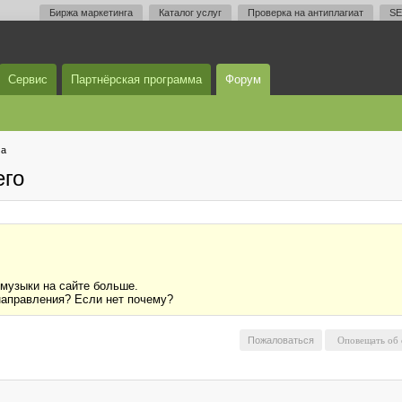
Биржа маркетинга
Каталог услуг
Проверка на антиплагиат
SE
Сервис
Партнёрская программа
Форум
ма
его
 музыки на сайте больше.
 направления? Если нет почему?
Пожаловаться