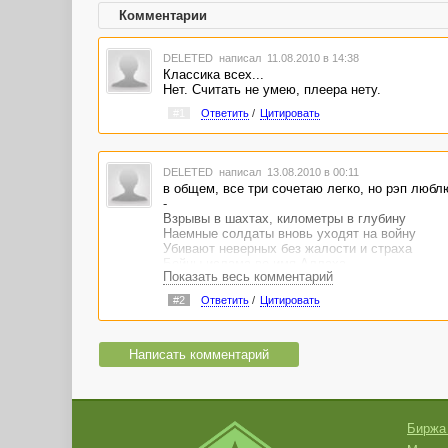
Комментарии
DELETED
написал 11.08.2010 в 14:38
Классика всех...
Нет. Считать не умею, плеера нету.
#1
Ответить
/
Цитировать
DELETED
написал 13.08.2010 в 00:11
в общем, все три сочетаю легко, но рэп люблю
-
Взрывы в шахтах, километры в глубину
Наемные солдаты вновь уходят на войну
Убивают неверных без жалости и страха
Бойцы ислама во имя Аллаха
Показать весь комментарий
В океанах снова появляются пираты
Торговцы рабами, как уже было когда-то
#2
Ответить
/
Цитировать
И многим это кажется фантастикой...
Но в символах свободы все четче видна сваст
Написать комментарий
Биржа