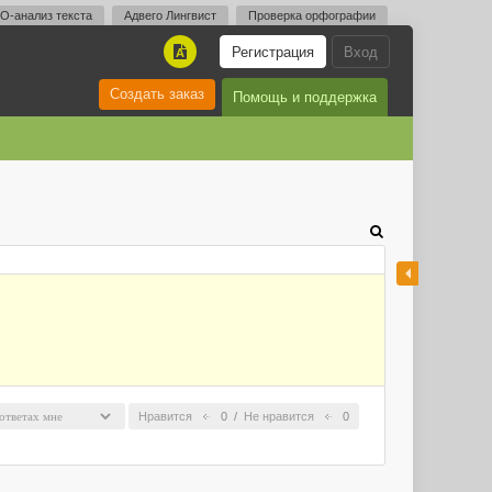
O-анализ текста
Адвего Лингвист
Проверка орфографии
Регистрация
Вход
A
Создать заказ
Помощь и поддержка
Нравится
0
/
Не нравится
0