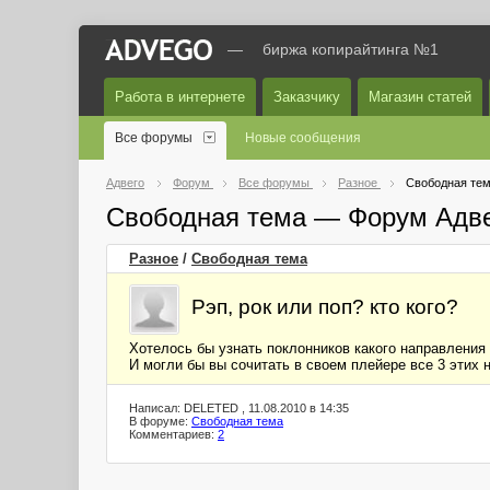
—
биржа копирайтинга №1
Работа в интернете
Заказчику
Магазин статей
Все форумы
Новые сообщения
Адвего
Форум
Все форумы
Разное
Свободная те
Свободная тема — Форум Адв
Разное
/
Свободная тема
Рэп, рок или поп? кто кого?
Хотелось бы узнать поклонников какого направления
И могли бы вы сочитать в своем плейере все 3 этих
Написал: DELETED , 11.08.2010 в 14:35
В форуме:
Свободная тема
Комментариев:
2