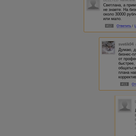
Светлана, а прим
не знаете. На би
около 30000 рубл
или мало.
#12
Ответить
/
svetik04
Думаю, д
бизнес-п
от профе
быстрее,
общаться
плана на
корректи
#13
От