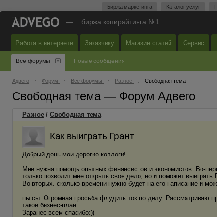
Биржа маркетинга
Каталог услуг
П
—
биржа копирайтинга №1
Работа в интернете
Заказчику
Магазин статей
Сервис
Все форумы
Новые сообщения
Адвего
Форум
Все форумы
Разное
Свободная тема
Свободная тема — Форум Адвего
Разное
/
Свободная тема
Как выиграть Грант
Добрый день мои дорогие коллеги!
Мне нужна помощь опытных финансистов и экономистов. Во-первы
только позволит мне открыть свое дело, но и поможет выиграть
Во-вторых, сколько времени нужно будет на его написание и мож
пы.сы: Огромная просьба флудить ток по делу. Рассматриваю п
такое бизнес-план.
Заранее всем спасибо:))