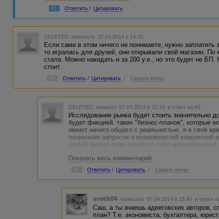
работа для обычного копиратера. Особенно, если делает
#1
Ответить
/
Цитировать
Хороший бизнес-план практически весь состоит из цифр и 
надо.
DELETED
написала 07.04.2014 в 14:35
Если сами в этом ничего не понимаете, нужно заплатить з
то игралась для друзей, они открывали свой магазин. По
стала. Можно накидать и за 200 у.е., но это будет не БП.
стоит.
#2
Ответить
/
Цитировать
/
Скрыть ветку
DELETED
написал 07.04.2014 в 15:19
в ответ на #2
Исследование рынка будет стоить значительно до
будет фикцией. таких "бизнес-планов", которые мог
имеют ничего общего с реальностью, я в своё вре
понимания запросов и возможностей конкретной а
любой бизнес-план остаётся либо маниловщиной,
этим "На Адвего заказывать, конечно же, не стоит
Показать весь комментарий
проще и надёжнее заказать работу у кого-то чей
чем не пойми у кого и не пойми на каких основа
#3
Ответить
/
Цитировать
/
Скрыть ветку
svetik04
написала 07.04.2014 в 15:40
в ответ н
Саш, а ты знаешь адвеговских авторов, 
план? Т.е. экономиста, бухгалтера, юрист