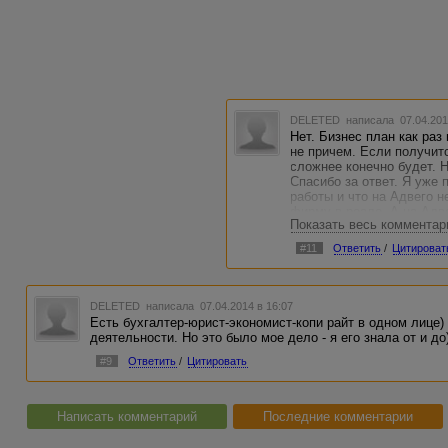
DELETED
написала 07.04.201
Нет. Бизнес план как раз
не причем. Если получит
сложнее конечно будет. 
Спасибо за ответ. Я уже п
работы и что на Адвего н
фирму в реале. А на Адве
Показать весь комментар
самых талантливых))) В 
#11
Ответить
/
Цитироват
DELETED
написала 07.04.2014 в 16:07
Есть бухгалтер-юрист-экономист-копи райт в одном лице)
деятельности. Но это было мое дело - я его знала от и до
#9
Ответить
/
Цитировать
Написать комментарий
Последние комментарии