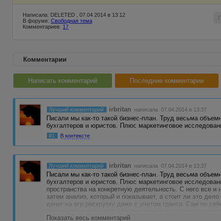
Написала: DELETED , 07.04.2014 в 13:12
В форуме:
Свободная тема
Комментариев:
17
Комментарии
Написать комментарий
Последние комментарии
irbritan
Лучший комментарий
написала 07.04.2014 в 13:37
Писали мы как-то такой бизнес-план. Труд весьма объем
бухгалтеров и юристов. Плюс маркетинговое исследован
#1
В контексте
irbritan
Лучший комментарий
написала 07.04.2014 в 13:37
Писали мы как-то такой бизнес-план. Труд весьма объем
бухгалтеров и юристов. Плюс маркетинговое исследовани
пространства на конкретную деятельность. С него все и
затем анализ, который и показывает, а стоит ли это дело
денег на его раскрутку даже с учетом гранта. Сам по себ
самим запуском, а вот для минимум полугодового содер
Показать весь комментарий
Чем точнее расчет и анализ, тем меньше проблем потом. 