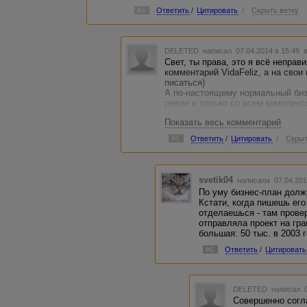
#4
Ответить
/
Цитировать
/
Скрыть ветку
DELETED
написал 07.04.2014 в 15:49
Свет, ты права, это я всё неправ
комментарий VidaFeliz, а на свои
писаться)
А по-настоящему нормальный биз
реале и только со всем комплек
нужны бумаги не для реального о
Показать весь комментарий
денег, написать его смогли бы мно
это такое не только как копирайте
#5
Ответить
/
Цитировать
/
Скрыт
svetik04
написала 07.04.201
По уму бизнес-план долж
Кстати, когда пишешь его
отделаешься - там прове
отправляла проект на гр
большая: 50 тыс. в 2003 г
#6
Ответить
/
Цитировать
DELETED
написал 0
Совершенно согл