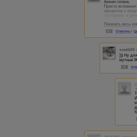
бизнес-плана.
Просто вспомнил
процентах с полу
составлял, и дог
покупателями пр
Показать весь к
день после полу
согласию сторон"
#7
Ответить
/
Ц
договаривался. З
svetik04
))) Ну дл
мутные 90
#8
Отв
Т
И
и
д
б
DELETED
написала 