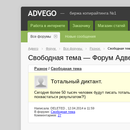
—
биржа копирайтинга №1
Работа в интернете
Заказчику
Магазин статей
Все форумы
Новые сообщения
Адвего
Форум
Все форумы
Разное
Свободная те
Свободная тема — Форум Адв
Разное
/
Свободная тема
Тотальный диктант.
Сегодня более 50 тысяч человек будут писать тоталь
похвастаться результатом?!)
Написала: DELETED , 12.04.2014 в 11:59
В форуме:
Свободная тема
Комментариев:
27