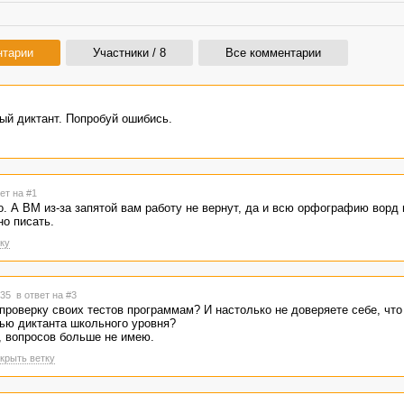
нтарии
Участники / 8
Все комментарии
ый диктант. Попробуй ошибись.
ет на #1
о. А ВМ из-за запятой вам работу не вернут, да и всю орфографию ворд 
но писать.
ку
2:35
в ответ на #3
роверку своих тестов программам? И настолько не доверяете себе, что
ью диктанта школьного уровня?
 вопросов больше не имею.
крыть ветку