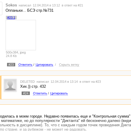
Sokos
написал 12.04.2014 в 13:12
в ответ на #21
Оппаньки... БСЭ стр.№731
#23.1
500x384, jpeg
24.8 Kb
#23
Ответить
/
Цитировать
/
Скрыть ветку
DELETED
написал 12.04.2014 в 13:14
в ответ на #23
Хих.)) стр. 432
#24
Ответить
/
Цитировать
родилась в моем городе. Недавно появилась еще и "Контрольная сумма" 
 математике, но до популярности "Диктанта" ей бесконечно далеко (види
льность в дисциплине). То, что с каждым годом точек проведения Дикта
по стране, и за рубежом - не может не радовать.