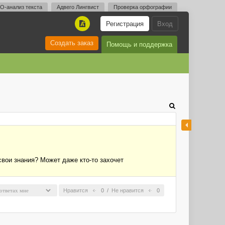
O-анализ текста
Адвего Лингвист
Проверка орфографии
Регистрация
Вход
A
Создать заказ
Помощь и поддержка
свои знания? Может даже кто-то захочет
Нравится
0
/
Не нравится
0