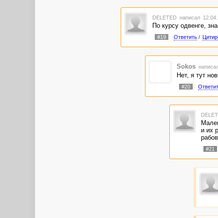
DELETED
написал 12.04.
По курсу одвенге, зн
#19
Ответить
/
Цитир
Sokos
написал
Нет, я тут но
#20
Ответи
DELE
Мален
и их 
рабов
#21