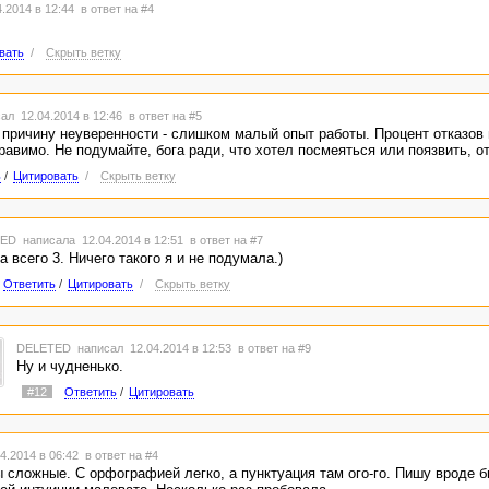
.2014 в 12:44
в ответ на #4
вать
/
Скрыть ветку
ал 12.04.2014 в 12:46
в ответ на #5
л причину неуверенности - слишком малый опыт работы. Процент отказов
равимо. Не подумайте, бога ради, что хотел посмеяться или поязвить, о
ь
/
Цитировать
/
Скрыть ветку
TED
написала 12.04.2014 в 12:51
в ответ на #7
а всего 3. Ничего такого я и не подумала.)
Ответить
/
Цитировать
/
Скрыть ветку
DELETED
написал 12.04.2014 в 12:53
в ответ на #9
Ну и чудненько.
#12
Ответить
/
Цитировать
4.2014 в 06:42
в ответ на #4
ы сложные. С орфографией легко, а пунктуация там ого-го. Пишу вроде б