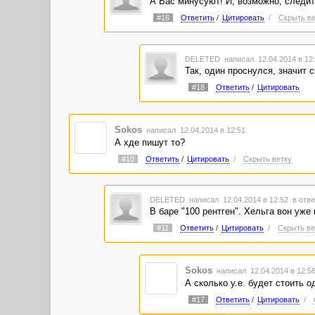
А Вас минусуют! И, возможно, следит
#16
Ответить
/
Цитировать
/
Скрыть ве
DELETED
написал 12.04.2014 в 1
Так, один проснулся, значит 
#18
Ответить
/
Цитировать
Sokos
написал 12.04.2014 в 12:51
А хде пишут то?
#10
Ответить
/
Цитировать
/
Скрыть ветку
DELETED
написал 12.04.2014 в 12:52
в отве
В баре "100 рентген". Хельга вон уже 
#11
Ответить
/
Цитировать
/
Скрыть ве
Sokos
написал 12.04.2014 в 12:
А сколько у.е. будет стоить о
#17
Ответить
/
Цитировать
/