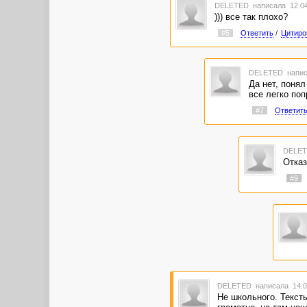
DELETED
написала 12.04
))) все так плохо?
#5
Ответить
/
Цитиро
DELETED
напис
Да нет, поня
все легко поп
#7
Ответит
DELE
Отказ
#9
DELETED
написала 14.0
Не школьного. Текст