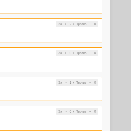
За
2
/
Против
0
За
0
/
Против
0
За
1
/
Против
0
За
0
/
Против
0