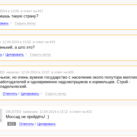
2014 в 13:00
в ответ на #17
аишшь такую страну?
овать
/
Скрыть ветку
 12.04.2014 в 13:02
в ответ на #19
венький, а што это?
ть
/
Цитировать
/
Скрыть ветку
TED
написал 12.04.2014 в 13:07
в ответ на #20
ькое, но очень вумное государство с население около полутора милли
работодателей и одновременно надсмотрщиков и кормильцев. Строй -
ладельческий.
Ответить
/
Цитировать
/
Скрыть ветку
DELETED
написала 12.04.2014 в 13:12
в ответ на #21
Моссад не пройдёть! :)
#22
Ответить
/
Цитировать