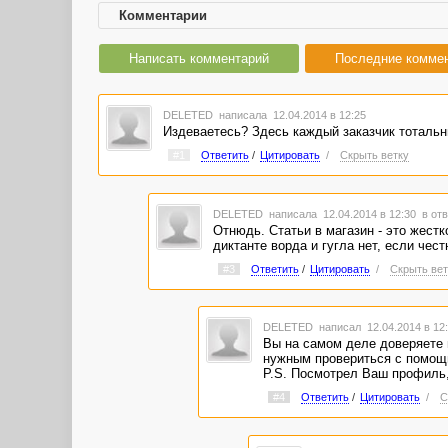
Комментарии
Написать комментарий
Последние комме
DELETED
написала 12.04.2014 в 12:25
Издеваетесь? Здесь каждый заказчик тотальн
#1
Ответить
/
Цитировать
/
Скрыть ветку
DELETED
написала 12.04.2014 в 12:30
в отв
Отнюдь. Статьи в магазин - это жестк
диктанте ворда и гугла нет, если чест
#3
Ответить
/
Цитировать
/
Скрыть вет
DELETED
написал 12.04.2014 в 1
Вы на самом деле доверяете п
нужным провериться с помощ
P.S. Посмотрел Ваш профиль,
#4
Ответить
/
Цитировать
/
С