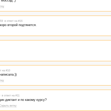
 Моссад ;)
тку
2:59
в ответ на #16
скоро второй подтянется.
т на #10
написала.))
тку
58
в ответ на #11
дин диктант и по какому курсу?
Скрыть ветку