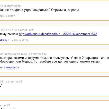
2:48
в ответ на #6
 Как не стыдно с утра набираться? Овримина, онравы!
крыть ветку
.2014 в 12:53
в ответ на #8
блему рышаю
http://advego.ru/blog/read/aut.../553514/#comment1578
овать
/
Скрыть ветку
ал 12.04.2014 в 12:56
в ответ на #13
доисторическими инструментами не пользуюсь. У меня 2 варианта - или 
 браузере, или Я-диск. Тот вообще все делает одним кликом мыши.
ть
/
Цитировать
12:54
в ответ на #6
ь"
ет на #2