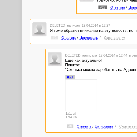
грамотно, но там наш
#27
Ответить
/
Цити
DELETED
написал 12.04.2014 в 12:27
Я тоже обратил внимание на эту новость, но п
#2
Ответить
/
Цитировать
/
Скрыть ветку
DELETED
написала 12.04.2014 в 12:44
в отв
Еще как актуально!
Пешите:
"Сколька можна зароботать на Адвенг
#6.1
1x1, gif
1.94 Kb
#6
Ответить
/
Цитировать
/
Скрыть вет