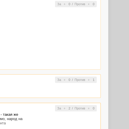
За
0
/
Против
0
За
0
/
Против
1
За
2
/
Против
0
- такая же
мо, народ на
нта