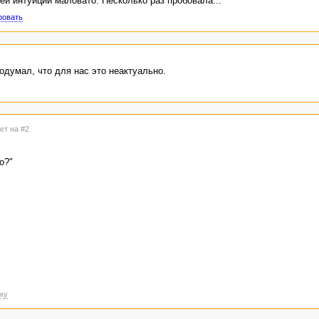
ей интуиции маловато. Несколько раз пробовала...
ровать
одумал, что для нас это неактуально.
ет на #2
о?"
ку