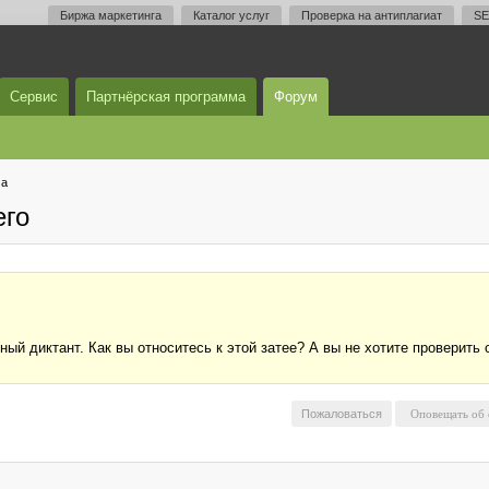
Биржа маркетинга
Каталог услуг
Проверка на антиплагиат
SE
Сервис
Партнёрская программа
Форум
ма
его
ный диктант. Как вы относитесь к этой затее? А вы не хотите проверить 
Пожаловаться