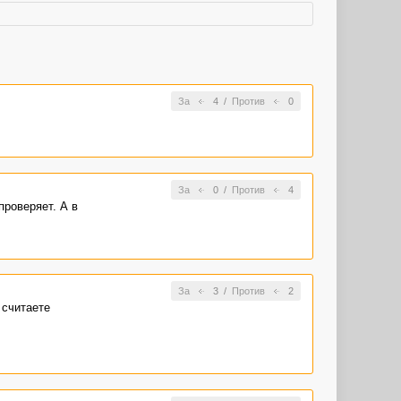
За
4
/
Против
0
За
0
/
Против
4
проверяет. А в
За
3
/
Против
2
 считаете