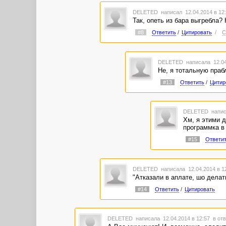
DELETED
написал 12.04.2014 в 1
Так, опеть из бара выгребла?
#8
Ответить
/
Цитировать
/
С
DELETED
написала 12.04
Не, я тотальную пра
#13
Ответить
/
Цитир
DELETED
напис
Хм, я этими 
программка в
#15
Ответи
DELETED
написала 12.04.2014 в 
"Атказали в аплате, шо делат
#14
Ответить
/
Цитировать
DELETED
написала 12.04.2014 в 12:57
в отв