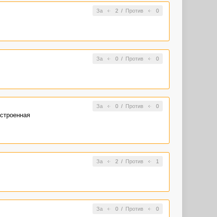
За
2
/
Против
0
За
0
/
Против
0
За
0
/
Против
0
встроенная
За
2
/
Против
1
За
0
/
Против
0