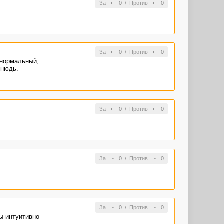
За
0
/
Против
0
За
0
/
Против
0
 нормальный,
тнюдь.
За
0
/
Против
0
За
0
/
Против
0
За
0
/
Против
0
ы интуитивно