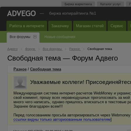
Биржа маркетинга
Каталог услуг
П
—
биржа копирайтинга №1
Работа в интернете
Заказчику
Магазин статей
Сервис
Все форумы
Новые сообщения
Адвего
Форум
Все форумы
Разное
Свободная тема
Свободная тема — Форум Адвего
Разное
/
Свободная тема
Уважаемые коллеги! Присоединяйтесь
Международная система интернет-расчетов WebMoney и украинска
свой коммент, прошу всех неравнодушных проголосовать за мой 
много чего написать, однако пришлось втискаться в текстовые 
Заранее благодарен всем!!!
Перед голосованием просьба авторизироваться через Webmoney 
ссылки видны только авторизованным пользователям
]