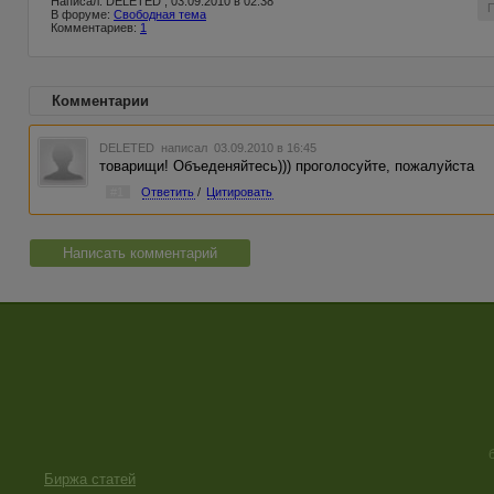
Написал: DELETED , 03.09.2010 в 02:38
В форуме:
Свободная тема
Комментариев:
1
Комментарии
DELETED
написал 03.09.2010 в 16:45
товарищи! Объеденяйтесь))) проголосуйте, пожалуйста
#1
Ответить
/
Цитировать
Написать комментарий
Биржа статей