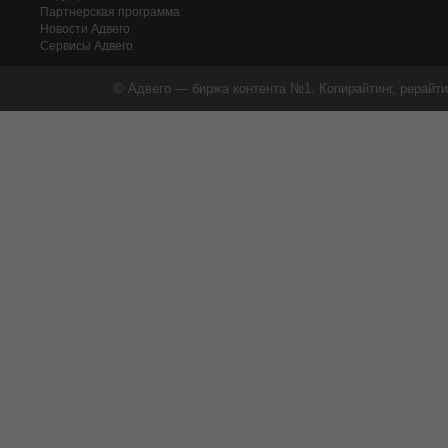
Партнерская программа
Новости Адвего
Сервисы Адвего
© Адвего — биржа контента №1. Копирайтинг, рерайти