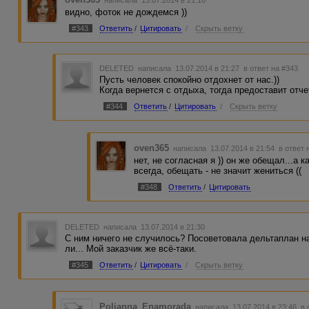
видно, фоток не дождемся ))
#343
Ответить
/
Цитировать
/
Скрыть ветку
DELETED
написала 13.07.2014 в 21:27
в ответ на #343
Пусть человек спокойно отдохнет от нас.))
Когда вернется с отдыха, тогда предоставит отчет
#344
Ответить
/
Цитировать
/
Скрыть ветку
oven365
написала 13.07.2014 в 21:54
в ответ 
нет, не согласная я )) он же обещал...а 
всегда, обещать - не значит жениться ((
#348
Ответить
/
Цитировать
DELETED
написала 13.07.2014 в 21:30
С ним ничего не случилось? Посоветовала дельтаплан н
ли... Мой заказчик же всё-таки.
#345
Ответить
/
Цитировать
/
Скрыть ветку
Polianna_Enamorada
написала 13.07.2014 в 23:46
в 