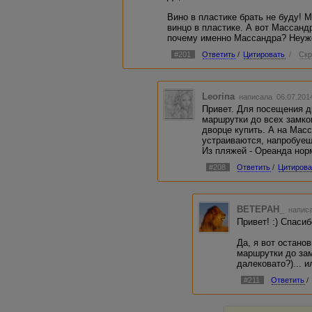
вкусное) Марочное, понятно, в бутылках.
Вино в пластике брать не буду! 
Подозреваю, что неплохая тусня бывает в
винцо в пластике. А вот Массанд
набережной - надо искать получше, конеч
почему именно Массандра? Неужел
особенно женского пола))
#201
Ответить
/
Цитировать
/
Скр
Leorina
написала 06.07.201
Привет. Для посещения д
маршрутки до всех замко
дворце купить. А на Мас
устраиваются, напробуеш
Из пляжей - Ореанда но
#208
Ответить
/
Цитирова
BETEPAH_
написа
Привет! :) Спасибо
Да, я вот остано
маршрутки до за
далековато?)... и
#211
Ответить
/