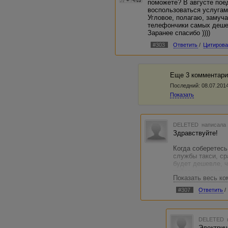
поможете? В августе пое
воспользоваться услугами
Угловое, полагаю, замуч
телефончики самых деше
Заранее спасибо ))))
#303
Ответить
/
Цитирова
Еще 3 комментари
Последний:
08.07.2014
Показать
DELETED
написала 
Здравствуйте!
Когда соберетесь
службы такси, с
будет дешевле, ч
рейса цены возрас
Показать весь к
Еще вариант: раз
#307
Ответить
/
попутчиков, кото
аэропорту или да
искать не надо. 
сами будут Вас а
DELETED
удовольствием с
Электрич