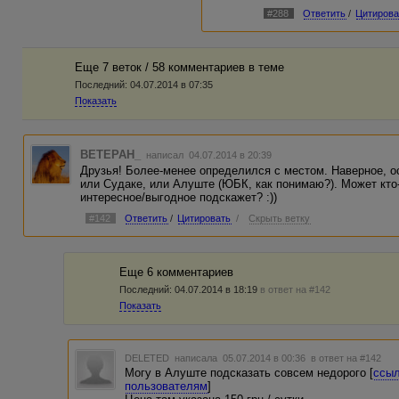
"Кстати, почему именно 
#288
Ответить
/
Цитирова
вино? :))" - вот сразу ви
Ну как будешь на экскур
Это как пирамиды в Египт
национальная гордость, т
Еще 7 веток / 58 комментариев в темe
Последний:
04.07.2014 в 07:35
А крутое или нет - зацени
говорится.
Показать
BETEPAH_
написал 04.07.2014 в 20:39
Друзья! Более-менее определился с местом. Наверное, о
или Судаке, или Алуште (ЮБК, как понимаю?). Может кто
интересное/выгодное подскажет? :))
#142
Ответить
/
Цитировать
/
Скрыть ветку
Еще 6 комментариев
Последний:
04.07.2014 в 18:19
в ответ на #142
Показать
DELETED
написала 05.07.2014 в 00:36
в ответ на #142
Могу в Алуште подсказать совсем недорого [
ссыл
пользователям
]