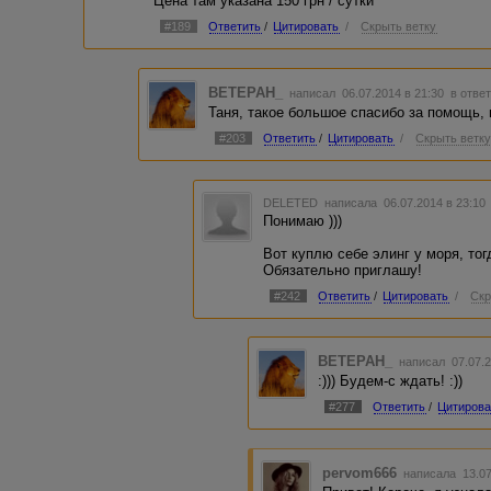
Цена там указана 150 грн / сутки
#189
Ответить
/
Цитировать
/
Скрыть ветку
BETEPAH_
написал 06.07.2014 в 21:30
в отве
Таня, такое большое спасибо за помощь, но
#203
Ответить
/
Цитировать
/
Скрыть ветк
DELETED
написала 06.07.2014 в 23:1
Понимаю )))
Вот куплю себе элинг у моря, тогд
Обязательно приглашу!
#242
Ответить
/
Цитировать
/
Скр
BETEPAH_
написал 07.07.
:))) Будем-с ждать! :))
#277
Ответить
/
Цитирова
pervom666
написала 13.07