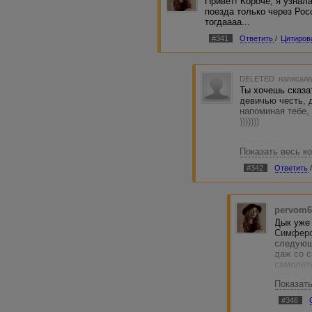
Привет! Короче, я узнала
поезда только через Рос
тогдаааа...
#341
Ответить
/
Цитиров
DELETED
написала
Ты хочешь сказат
девичью честь, 
напоминая тебе,
)))))))
Придумаем что-
Показать весь к
мостов ждать. П
теперешней наш
#342
Ответить
посылать. Думаю
на большой земл
грызть гранит на
будешь ты насла
pervom6
от мостостроения
Дык уже
Симфероп
Мы ж не ищем лег
следующ
даж со с
самолеты
перелет 
Показат
вам ехат
автобус-
#346
приумал