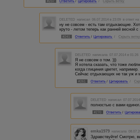
#237
Ответить
/
Цитировать
/
Скрыть ветку
DELETED
написал 06.07.2014 в 23:09
в ответ на
ну не совсем - есть там отдыхающие. Хот
круто - летом теперь как ранней весной с
#241
Ответить
/
Цитировать
/
Скрыть ветк
DELETED
написала 07.07.2014 в 01:2
Я не совсем о том. )))
Я хотела сказать, что тоже любл
когда глициния цветет, например. 
Сейчас отдыхающих не так уж и 
#261
Ответить
/
Цитировать
/
Скр
DELETED
написал 07.07.2014
полностью с вами единогл
#270
Ответить
/
Цитирова
emka1979
написала 08.07.2
Здравствуйте! Смотрю, в