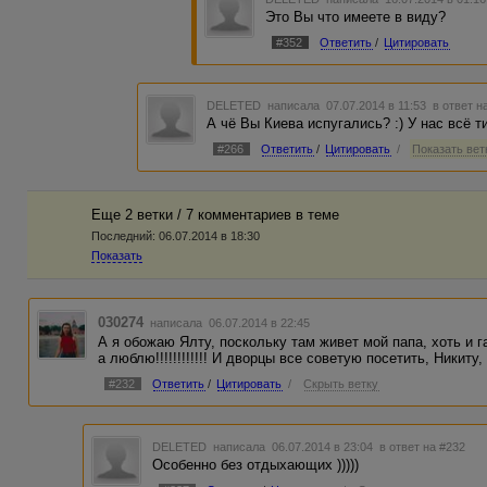
Это Вы что имеете в виду?
#352
Ответить
/
Цитировать
DELETED
написала 07.07.2014 в 11:53
в ответ н
А чё Вы Киева испугались? :) У нас всё ти
#266
Ответить
/
Цитировать
/
Показать ветк
Еще 2 ветки / 7 комментариев в темe
Последний:
06.07.2014 в 18:30
Показать
030274
написала 06.07.2014 в 22:45
А я обожаю Ялту, поскольку там живет мой папа, хоть и г
а люблю!!!!!!!!!!!! И дворцы все советую посетить, Никиту, Ай
#232
Ответить
/
Цитировать
/
Скрыть ветку
DELETED
написала 06.07.2014 в 23:04
в ответ на #232
Особенно без отдыхающих )))))