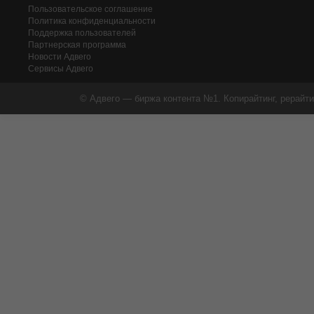
Пользовательское соглашение
Политика конфиденциальности
Поддержка пользователей
Партнерская программа
Новости Адвего
Сервисы Адвего
© Адвего — биржа контента №1. Копирайтинг, рерайти