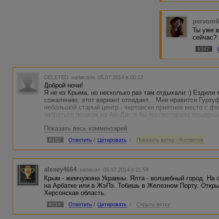
вместо 
ехать, т
утра нач
pervom6
туда.
Ты уже 
Шо за з
сейчас?
#347
DELETED
написала 05.07.2014 в 00:12
Доброй ночи!
Я не из Крыма, но несколько раз там отдыхали :) Ездили 
сожалению, этот вариант отпадает... Мне нравится Гурзуф
небольшой старый центр - чертовски приятное место с 
забраться пешком на Аю-Даг, я бы посоветовала пещерны
пропустить (в последнем рядом монастырь Свято-Успенск
Показать весь комментарий
Дерменджи, там есть конные прогулки, но мы пешком взби
передать! И еще - в последний раз я очень долго ждала 
#182
Ответить
/
Цитировать
/
Показать ветку - 8 ответов
пришел, такой как из детства - пришлось несколько пропус
Мне тоже захотелось :)))
alexey4664
написал 06.07.2014 в 21:54
Крым - жемчужина Украины. Ялта - волшебный город. На 
на Арбатке или в ЖэПэ. Тобишь в Железном Порту. Откры
Херсонская область.
#214
Ответить
/
Цитировать
/
Скрыть ветку