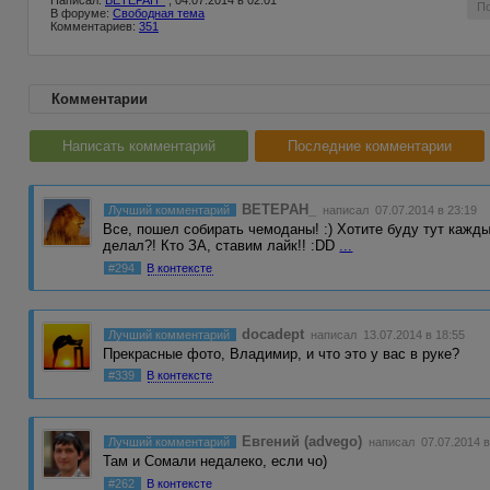
Написал:
BETEPAH_
, 04.07.2014 в 02:01
П
В форуме:
Свободная тема
Комментариев:
351
Комментарии
Написать комментарий
Последние комментарии
BETEPAH_
Лучший комментарий
написал 07.07.2014 в 23:19
Все, пошел собирать чемоданы! :) Хотите буду тут кажды
делал?! Кто ЗА, ставим лайк!! :DD
...
#294
В контексте
docadept
Лучший комментарий
написал 13.07.2014 в 18:55
Прекрасные фото, Владимир, и что это у вас в руке?
#339
В контексте
Евгений (advego)
Лучший комментарий
написал 07.07.2014 в
Там и Сомали недалеко, если чо)
#262
В контексте