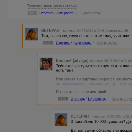
дегустационным залом. С развлечениями всё в порядке: 
Показать весь комментарий
нормальной едой, аквапарк, дельфинарий. Пляж - крупная
нужно съездить на экскурсии в Новый Свет и на завод вин
#85
Ответить
/
Цитировать
/
Скрыть ветку
BETEPAH_
написал 04.07.2014 в 20:46
в ответ на #85
Там, наверное, скучненько в этом году, учитывая 
#152
Ответить
/
Цитировать
/
Скрыть ветку
Евгений (advego)
написал 05.07.2014 в 00:0
Тебе сколько туристов то нужно для полно
есть там)
Или может ты картины собрался рисовать 
авторизованным пользователям
] - ну и 
Показать весь комментарий
Насчет экскурсий даже не парься - в лю
найдется стойка местного турагенства с г
#180
Ответить
/
Цитировать
/
Скрыть ветк
предмет их совмещения - удобнее всего п
устанешь и бежать не нужно будет за ав
примерно везде одинаковая - от 20 до 40
Замки посмотри - говорят красиво, ну Ай-
BETEPAH_
написал 06.07.2014 в 21
к сожалению( Пещеры там еще прикольны
В Коктебеле 10 000 туристов? Да л
Насчет вина - Массандра, например, в Ал
Да, вот замки обязательно посмо