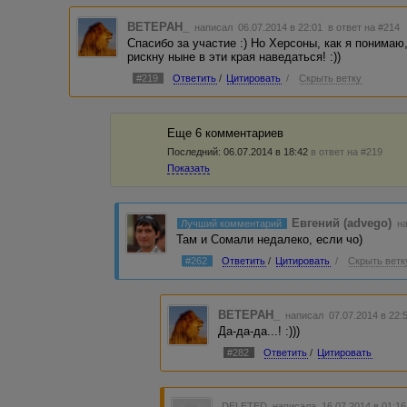
BETEPAH_
написал 06.07.2014 в 22:01
в ответ на #214
Спасибо за участие :) Но Херсоны, как я понимаю,
рискну ныне в эти края наведаться! :))
#219
Ответить
/
Цитировать
/
Скрыть ветку
Еще 6 комментариев
Последний:
06.07.2014 в 18:42
в ответ на #219
Показать
Евгений (advego)
Лучший комментарий
на
Там и Сомали недалеко, если чо)
#262
Ответить
/
Цитировать
/
Скрыть ветк
BETEPAH_
написал 07.07.2014 в 22
Да-да-да...! :)))
#282
Ответить
/
Цитировать
DELETED
написала 16.07.2014 в 01:1