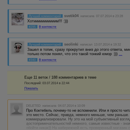
svetik04
Лучший комментарий
написала 07.07.2014 в 23:28
Хотииииииииииим!!! :)))
#295
В контексте
seolinki
Лучший комментарий
написал 13.07.2014 в 19:32
Зашел в топик, сразу прокрутил вниз до этого ответа, ми
только потом понял, что это такой тонкий юмор :)))
...
#340
В контексте
Еще 11 веток / 188 комментариев в темe
Последний:
03.07.2014 в 22:44
Показать
DELETED
написала 04.07.2014 в 10:09
Про Коктебель почему-то не вспомнили. Или я просто чи
это место. Сейчас, правда, немного меньше, чем раньше.
коммерциализировали. Ну это на мой субъективный взгля
достопримечательностей немного, самые известные - зна
обойти никак)) На набережной есть проверенный магазин 