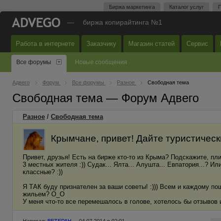
Биржа маркетинга
Каталог услуг
П
—
биржа копирайтинга №1
Работа в интернете
Заказчику
Магазин статей
Сервис
Все форумы
Новые сообщения
Адвего
Форум
Все форумы
Разное
Свободная тема
Свободная тема — Форум Адвего
Разное
/
Свободная тема
Крымчане, привет! Дайте туристические
Привет, друзья! Есть на бирже кто-то из Крыма? Подскажите, пли
3 местных жителя :)) Судак... Ялта... Алушта... Евпатория...? И
классные? :))
Я ТАК буду признателен за ваши советы! :))) Всем и каждому по
жильем? О_О
У меня что-то все перемешалось в голове, хотелось бы отзывов и