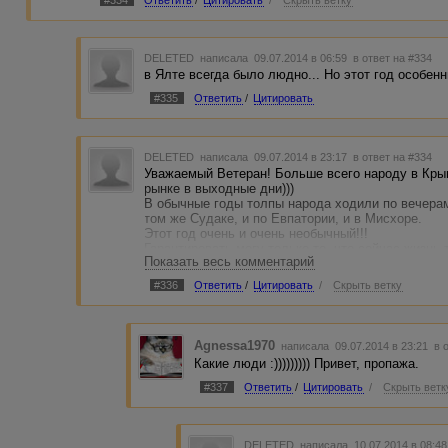
DELETED
написала 09.07.2014 в 06:59
в ответ на #334
в Ялте всегда было людно... Но этот год особенн
#335
Ответить
/
Цитировать
DELETED
написала 09.07.2014 в 23:17
в ответ на #334
Уважаемый Ветеран! Больше всего народу в Кры
рынке в выходные дни)))
В обычные годы толпы народа ходили по вечерам
том же Судаке, и по Евпатории, и в Мисхоре.
Этот год очень и очень необычный!!!
Гарантировать могу только то, что сейчас жизнь
Показать весь комментарий
Последний раз я туда заходила в июне - гуляли 
открывшийся дельфинарий, в рабочем уголке вр
#336
Ответить
/
Цитировать
/
Скрыть ветку
аквапарк.
Свободные места сейчас есть в каждом санатории
сориентировать, намекну, что в начале алуштин
"Крымские Зори". За последние 5 лет я там была
Agnessa1970
написала 09.07.2014 в 23:21
в 
уже не совок, но скромные. Свой пляж.
Какие люди :))))))))) Привет, пропажа.
Еще в Алуште была в пансионате "Дружба", но не
да и расположен высоко на горе.
#337
Ответить
/
Цитировать
/
Скрыть ветк
В пансионате "Море" очень понравилось, но он о
В Ялте, тоже из личного опыта, могу порекоменд
DELETED
написала 10.07.2014 в 08:4