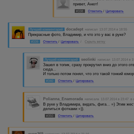
привет, Анют!
#338
Ответить
/
Цитировать
docadept
Лучший комментарий
написал 13.07.2014 в 18:55
Прекрасные фото, Владимир, и что это у вас в руке?
#339
Ответить
/
Цитировать
/
Скрыть ветку
seolinki
Лучший комментарий
написал 13.07.2014 в 
Зашел в топик, сразу прокрутил вниз до этого от
сюда...
И только потом понял, что это такой тонкий юмор 
#340
Ответить
/
Цитировать
Polianna_Enamorada
написала 13.07.2014 в 23:47
в 
В руке у Владимира, видать, фига... =) Этим же
делиться фотками =)).
#350
Ответить
/
Цитировать
oven365
написала 13.07.2014 в 21:16