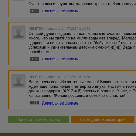
Счастья вам и внучатам, здоровья крепкого, благополучи
#21
Ответить
/
Цитировать
DELETED
написала 14.07.2014 в 10:59
От всей души поздравляю вас, малышам счастья неимовер
много, что бы хватило на миллиарды лет вперед. Молодо
здоровья и сил, ну а вам простого "бабушкиного" счасть
успехами и удивительным детским смехом)))))))))) Ведь п
вашей семье.
#23
Ответить
/
Цитировать
DELETED
написала 14.07.2014 в 11:29
Всем, всем спасибо за теплые слова! Боюсь показаться 
ждем еще пополнение - четвертого внука! Растем в геом
должны подарить (4 Х 2 = 8) восемь и больше. У нас, в 
качественно. Желаю россиянам семейного счастья!
#24
Ответить
/
Цитировать
Написать комментарий
Последние комментарии