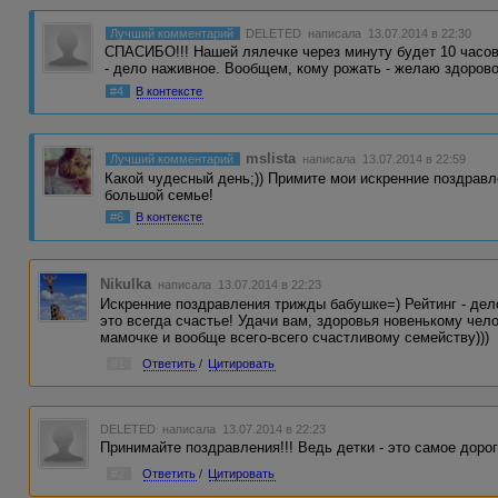
Лучший комментарий
DELETED
написала 13.07.2014 в 22:30
СПАСИБО!!! Нашей лялечке через минуту будет 10 часов
- дело наживное. Вообщем, кому рожать - желаю здоров
#4
В контексте
mslista
Лучший комментарий
написала 13.07.2014 в 22:59
Какой чудесный день;)) Примите мои искренние поздрав
большой семье!
#6
В контексте
Nikulka
написала 13.07.2014 в 22:23
Искренние поздравления трижды бабушке=) Рейтинг - дело
это всегда счастье! Удачи вам, здоровья новенькому чел
мамочке и вообще всего-всего счастливому семейству)))
#1
Ответить
/
Цитировать
DELETED
написала 13.07.2014 в 22:23
Принимайте поздравления!!! Ведь детки - это самое дорого
#2
Ответить
/
Цитировать