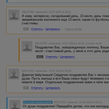
DELETED
написала 13.07.2014 в 23:11
А кому, интересно, сегодняшний день, 13 июля, день тож
американском континенте еще 13 июля, какая-то футболь
счастливы.
#7
Ответить
/
Цитировать
/
Скрыть ветку
DELETED
написала 14.07.2014 в 10:31
в ответ на #7
Поздравляю Вас, новорожденную лялечку, Ваших 
июля - счастливый день, у меня в этот день род
#22
Ответить
/
Цитировать
DELETED
написала 13.07.2014 в 23:54
Дорогая бабуленька! Сердечно поздравляю Вас с несказ
души. Пусть малыш и вся Ваша семья будут безмерно сч
живите в мире. Отдельные поздравления маме и папе мал
#8
Ответить
/
Цитировать
Лучший комментарий
DELETED
написал 14.07.2014 в 00:13
От души поздравляю! Передайте детям, что они молодцы