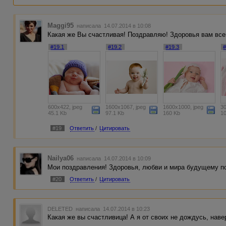
Maggi95
написала 14.07.2014 в 10:08
Какая же Вы счастливая! Поздравляю! Здоровья вам все
#19.1
#19.2
#19.3
#
600x422, jpeg
1600x1067, jpeg
1600x1000, jpeg
30
45.1 Kb
97.1 Kb
160 Kb
1
#19
Ответить
/
Цитировать
Nailya06
написала 14.07.2014 в 10:09
Мои поздравления! Здоровья, любви и мира будущему п
#20
Ответить
/
Цитировать
DELETED
написала 14.07.2014 в 10:23
Какая же вы счастливица! А я от своих не дождусь, наве