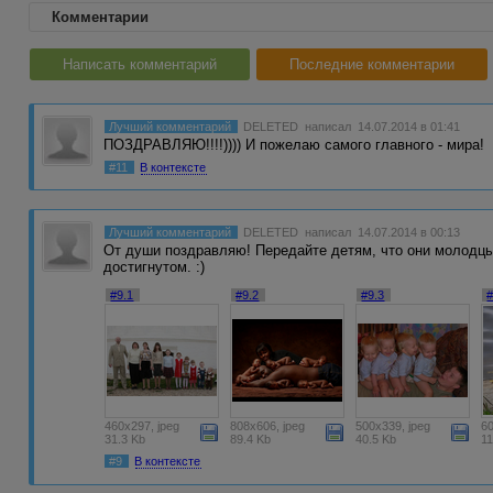
Комментарии
Написать комментарий
Последние комментарии
Лучший комментарий
DELETED
написал 14.07.2014 в 01:41
ПОЗДРАВЛЯЮ!!!!)))) И пожелаю самого главного - мира!
#11
В контексте
Лучший комментарий
DELETED
написал 14.07.2014 в 00:13
От души поздравляю! Передайте детям, что они молодцы
достигнутом. :)
#9.1
#9.2
#9.3
#
460x297, jpeg
808x606, jpeg
500x339, jpeg
60
31.3 Kb
89.4 Kb
40.5 Kb
1
#9
В контексте