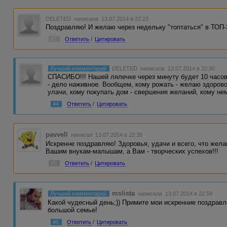
DELETED
написала 13.07.2014 в 22:23
Поздравляю! И желаю через недельку "топтаться" в ТОП-
#3
Ответить
/
Цитировать
Лучший комментарий
DELETED
написала 13.07.2014 в 22:30
СПАСИБО!!! Нашей лялечке через минуту будет 10 часов
- дело наживное. Вообщем, кому рожать - желаю здорово
улачи, кому покупать дом - свершения желаний, кому нем
#4
Ответить
/
Цитировать
pavvell
написал 13.07.2014 в 22:39
Искренне поздравляю! Здоровья, удачи и всего, что жела
Вашим внукам-малышам, а Вам - творческих успехов!!!
#5
Ответить
/
Цитировать
mslista
Лучший комментарий
написала 13.07.2014 в 22:59
Какой чудесный день;)) Примите мои искренние поздрав
большой семье!
#6
Ответить
/
Цитировать