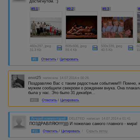
достигнутом. :)
#9.1
#9.2
#9.3
#
460x297, jpeg
808x606, jpeg
500x339, jpeg
60
31.3 Kb
89.4 Kb
40.5 Kb
1
#9
Ответить
/
Цитировать
enot25
написала 14.07.2014 в 00:26
Поздравляю Вас с таким радостным событием!!! Помню, к
мужем сообщили свекрови о рождении внука. Она плакала 
была у нас. Это было 31 декабря...
#10
Ответить
/
Цитировать
Лучший комментарий
DELETED
написал 14.07.2014 в 01:41
ПОЗДРАВЛЯЮ!!!!)))) И пожелаю самого главного - мира!
#11
Ответить
/
Цитировать
/
Скрыть ветку