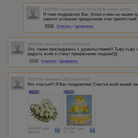
DELETED
написала 14.07.2014 в 05:31
в ответ на #11
Я тоже поздравляю Вас. Кочки и ямы на нашем пут
зависит успешное преодоление этих препятствий
#16
Ответить
/
Цитировать
DELETED
написала 14.07.2014 в 01:53
Ого, также присоединюсь с удовольствием!!! Тьфу-тьфу н
радость всем и станут прекрасными людьми!)))
#12
Ответить
/
Цитировать
DELETED
написала 14.07.2014 в 02:21
Вот счастье!!! Я Вас поздравляю! Счастья всей вашей та
#13.1
#13.2
500x500, jpeg
452x546, jpeg
94.8 Kb
27.7 Kb