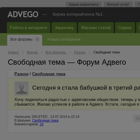
Биржа маркетинга
Каталог услуг
П
—
биржа копирайтинга №1
Работа в интернете
Заказчику
Магазин статей
Сервис
Все форумы
Новые сообщения
Адвего
Форум
Все форумы
Разное
Свободная тема
Свободная тема — Форум Адвего
Разное
/
Свободная тема
Сегодня я стала бабушкой в третий ра
Хочу поделиться радостью с адвеговским обществом: теперь у м
сбывается. Желаю успехов в работе в Адвего. Кстати, сегодня я
Написала: DELETED , 13.07.2014 в 22:14
П
В форуме:
Свободная тема
Комментариев:
24