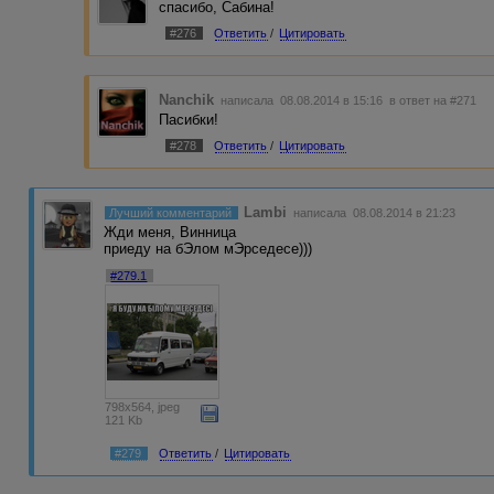
спасибо, Сабина!
#276
Ответить
/
Цитировать
Nanchik
написала 08.08.2014 в 15:16
в ответ на #271
Пасибки!
#278
Ответить
/
Цитировать
Lambi
Лучший комментарий
написала 08.08.2014 в 21:23
Жди меня, Винница
приеду на бЭлом мЭрседесе)))
#279.1
798x564, jpeg
121 Kb
#279
Ответить
/
Цитировать