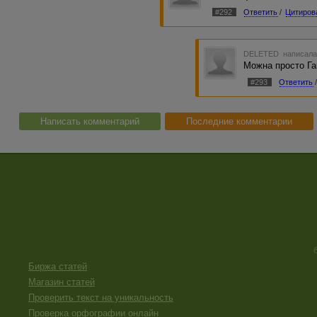
#292
Ответить
/
Цитиров
DELETED
написала
Можна просто Га
#293
Ответить
Написать комментарий
Последние комментарии
Биржа статей
Магазин статей
Проверить текст на уникальность
Проверка орфографии онлайн