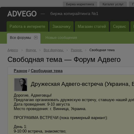
Биржа маркетинга
Каталог услуг
П
—
биржа копирайтинга №1
Работа в интернете
Заказчику
Магазин статей
Сервис
Все форумы
Новые сообщения
Адвего
Форум
Все форумы
Разное
Свободная тема
Свободная тема — Форум Адвего
Разное
/
Свободная тема
Дружеская Адвего-встреча (Украина, В
Дорогие, Адвеговцы!
Предлагаю организовать дружескую встречу, ставшую нашей доб
Дата проведения: 9-10 августа
Место проведения: г. Винница, Украина.
ПРОГРАММА ВСТРЕЧИ (пока примерный вариант):
День 1:
9-10:00 встреча, знакомство;