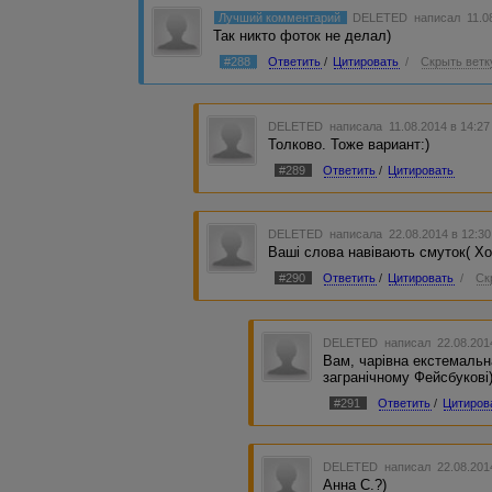
Лучший комментарий
DELETED
написал 11.0
Так никто фоток не делал)
#288
Ответить
/
Цитировать
/
Скрыть ветк
DELETED
написала 11.08.2014 в 14:2
Толково. Тоже вариант:)
#289
Ответить
/
Цитировать
DELETED
написала 22.08.2014 в 12:3
Ваші слова навівають смуток( Хо
#290
Ответить
/
Цитировать
/
Ск
DELETED
написал 22.08.201
Вам, чарівна екстемальна
загранічному Фейсбукові
#291
Ответить
/
Цитиров
DELETED
написал 22.08.201
Анна С.?)