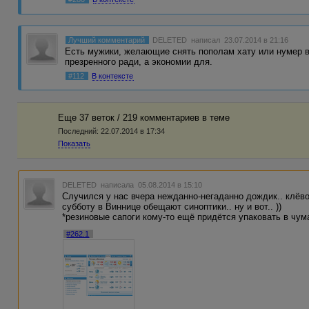
Лучший комментарий
DELETED
написал 23.07.2014 в 21:16
Есть мужики, желающие снять пополам хату или нумер 
презренного ради, а экономии для.
#112
В контексте
Еще 37 веток / 219 комментариев в темe
Последний:
22.07.2014 в 17:34
Показать
DELETED
написала 05.08.2014 в 15:10
Случился у нас вчера нежданно-негаданно дождик.. клёво,
субботу в Виннице обещают синоптики.. ну и вот.. ))
*резиновые сапоги кому-то ещё придётся упаковать в чума
#262.1