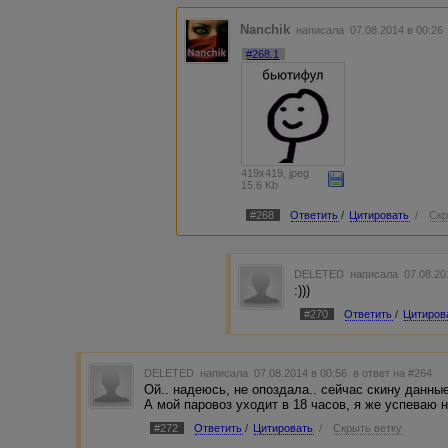
Nanchik
написала 07.08.2014 в 00:2
#268.1
419x419, jpeg
15.6 Kb
#268
Ответить
/
Цитировать
/
Скр
DELETED
написала 07.08.20
:)))
#270
Ответить
/
Цитиров
DELETED
написала 07.08.2014 в 00:56
в ответ на #264
Ой.. надеюсь, не опоздала.. сейчас скину данные
А мой паровоз уходит в 18 часов, я же успеваю н
#272
Ответить
/
Цитировать
/
Скрыть ветку