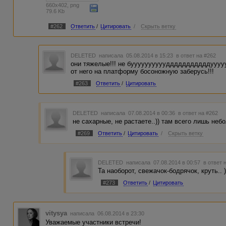
660x402, png
79.6 Kb
#262
Ответить
/
Цитировать
/
Скрыть ветку
DELETED
написала 05.08.2014 в 15:23
в ответ на #262
они тяжелые!!! не буууууууууудддддддддддуууууу
от него на платформу босоножную заберусь!!!
#263
Ответить
/
Цитировать
DELETED
написала 07.08.2014 в 00:36
в ответ на #262
не сахарные, не растаете..)) там всего лишь неб
#269
Ответить
/
Цитировать
/
Скрыть ветку
DELETED
написала 07.08.2014 в 00:57
в ответ 
Та наоборот, свежачок-бодрячок, круть.. )
#273
Ответить
/
Цитировать
vitysya
написала 06.08.2014 в 23:30
Уважаемые участники встречи!