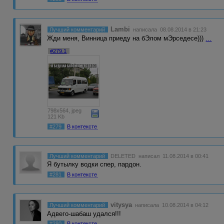
Lambi
Лучший комментарий
написала 08.08.2014 в 21:23
Жди меня, Винница приеду на бЭлом мЭрседесе)))
...
#279.1
798x564, jpeg
121 Kb
#279
В контексте
Лучший комментарий
DELETED
написал 11.08.2014 в 00:41
Я бутылку водки спер, пардон.
#281
В контексте
vitysya
Лучший комментарий
написала 10.08.2014 в 04:12
Адвего-шабаш удался!!!
#280
В контексте