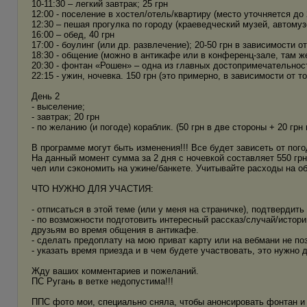
10-11:30 – легкий завтрак; 25 грн
12:00 - поселение в хостел/отель/квартиру (место уточняется до
12:30 – пешая прогулка по городу (краеведческий музей, автомузе
16:00 – обед, 40 грн
17:00 - боулинг (или др. развлечение); 20-50 грн в зависимости о
18:30 - общение (можно в антикафе или в конференц-зале, там ж
20:30 - фонтан «Рошен» – одна из главных достопримечательнос
22:15 - ужин, ночевка. 150 грн (это примерно, в зависимости от т
День 2
- выселение;
- завтрак; 20 грн
- по желанию (и погоде) кораблик. (50 грн в две стороны + 20 грн 
В программе могут быть изменения!!! Все будет зависеть от пого
На данный момент сумма за 2 дня с ночевкой составляет 550 грн
чел или сэкономить на ужине/банкете. Учитывайте расходы на о
ЧТО НУЖНО ДЛЯ УЧАСТИЯ:
- отписаться в этой теме (или у меня на страничке), подтвердит
- по возможности подготовить интересный рассказ/случай/историю
друзьям во время общения в антикафе.
- сделать предоплату на мою приват карту или на вебмани не по
- указать время приезда и в чем будете участвовать, это нужно 
Жду ваших комментариев и пожеланий.
ПС Ругань в ветке недопустима!!!
ППС фото мои, специально сняла, чтобы анонсировать фонтан и