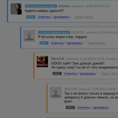
vitysya
Лучший комментарий
написала 10.08.2014 в 04:12
Адвего-шабаш удался!!!
#280
Ответить
/
Цитировать
/
Скрыть ветку
Лучший комментарий
DELETED
написал 11.08.2014 в 
Я бутылку водки спер, пардон.
#281
Ответить
/
Цитировать
/
Скрыть ветку
Nanchik
написала 11.08.2014 в 00:48
в ответ 
ОООО хай!!! Уже доехал домой?
Чё сразу спер? ты её от того неадекватно
#282
Ответить
/
Цитировать
/
Скрыть ветк
DELETED
написал 11.08.2014 в 00:50
Так я ее бляха только в маршрут
забирать) А доехал тяжело, но 
факт.
#283
Ответить
/
Цитировать