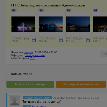
ПППС Тема создана с разрешения Администрации
#1
#2
#3
#4
1024x682, jpeg
1024x682, jpeg
1024x682, jpeg
1024x682, j
239 Kb
226 Kb
221 Kb
281 Kb
Написала:
vitysya
, 22.07.2014 в 21:00
По
В форуме:
Свободная тема
Комментариев:
251
Комментарии
Написать комментарий
Последние комментарии
Лучший комментарий
DELETED
написал 11.08.2014 в 14:06
Так никто фоток не делал)
#288
В контексте