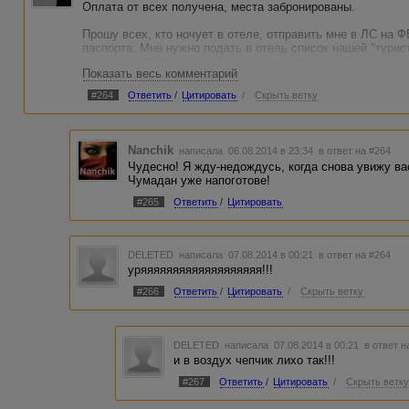
Оплата от всех получена, места забронированы.
Прошу всех, кто ночует в отеле, отправить мне в ЛС на 
паспорта. Мне нужно подать в отель список нашей "турис
время в субботу, иначе будем заполнять кучу бумажек.
Показать весь комментарий
Поселение в отель с 12:00, выселение до 12. Поэтому, ес
#264
Ответить
/
Цитировать
/
Скрыть ветку
10 утра в кафе отеля и потом (примерно на 11 или 12) еде
Этот момент согласуем уже на месте, чтобы всем было хор
Nanchik
написала 06.08.2014 в 23:34
в ответ на #264
Чудесно! Я жду-недождусь, когда снова увижу вас
Чумадан уже напоготове!
#265
Ответить
/
Цитировать
DELETED
написала 07.08.2014 в 00:21
в ответ на #264
уряяяяяяяяяяяяяяяяяяя!!!
#266
Ответить
/
Цитировать
/
Скрыть ветку
DELETED
написала 07.08.2014 в 00:21
в ответ н
и в воздух чепчик лихо так!!!
#267
Ответить
/
Цитировать
/
Скрыть ветк