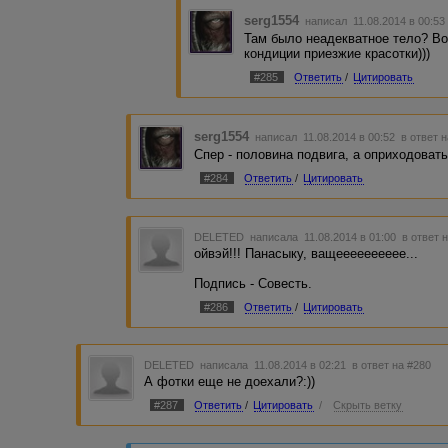
serg1554
написал 11.08.2014 в 00:5
Там было неадекватное тело? Во
кондиции приезжие красотки)))
#285
Ответить
/
Цитировать
serg1554
написал 11.08.2014 в 00:52
в ответ 
Спер - половина подвига, а оприходоват
#284
Ответить
/
Цитировать
DELETED
написала 11.08.2014 в 01:00
в ответ 
ойвэй!!! Панасыку, ващееееееееее...
Подпись - Совесть.
#286
Ответить
/
Цитировать
DELETED
написала 11.08.2014 в 02:21
в ответ на #280
А фотки еще не доехали?:))
#287
Ответить
/
Цитировать
/
Скрыть ветку