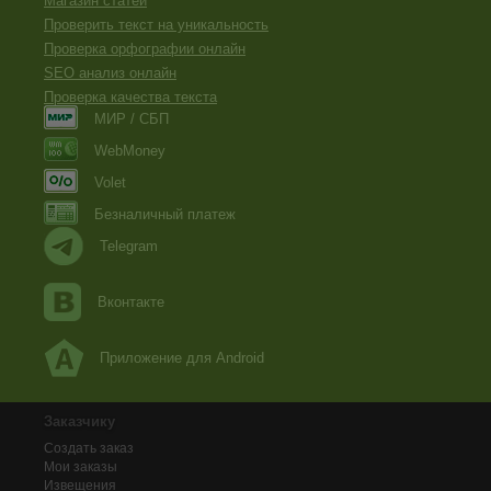
Магазин статей
Проверить текст на уникальность
Проверка орфографии онлайн
SEO анализ онлайн
Проверка качества текста
МИР / СБП
WebMoney
Volet
Безналичный платеж
Telegram
Вконтакте
Приложение для Android
Заказчику
Создать заказ
Мои заказы
Извещения