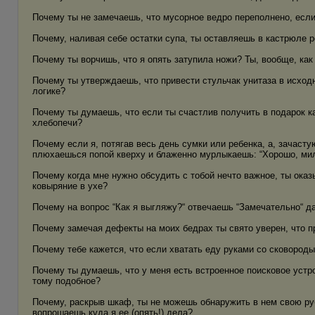
Почему ты не замечаешь, что мусорное ведро переполнено, если 
Почему, наливая себе остатки супа, ты оставляешь в кастрюле 
Почему ты ворчишь, что я опять затупила ножи? Ты, вообще, ка
Почему ты утверждаешь, что привести стульчак унитаза в исход
логике?
Почему ты думаешь, что если ты счастлив получить в подарок ка
хлебопечи?
Почему если я, потягав весь день сумки или ребенка, а, зачасту
плюхаешься попой кверху и блаженно мурлыкаешь: “Хорошо, мил
Почему когда мне нужно обсудить с тобой нечто важное, ты оказ
ковыряние в ухе?
Почему на вопрос “Как я выгляжу?“ отвечаешь “Замечательно“ д
Почему замечая дефекты на моих бедрах ты свято уверен, что п
Почему тебе кажется, что если хватать еду руками со сковороды,
Почему ты думаешь, что у меня есть встроенное поисковое устр
тому подобное?
Почему, раскрыв шкаф, ты не можешь обнаружить в нем свою ру
вопрошаешь куда я ее (опять!) дела?