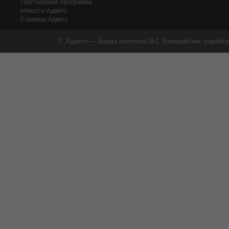
Партнерская программа
Новости Адвего
Сервисы Адвего
© Адвего — биржа контента №1. Копирайтинг, рерайти