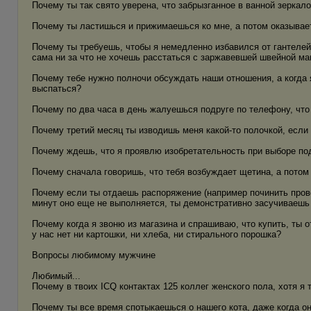
Почему ты так свято уверена, что забрызганное в ванной зеркал
Почему ты ластишься и прижимаешься ко мне, а потом оказывает
Почему ты требуешь, чтобы я немедленно избавился от гантелей
сама ни за что не хочешь расстаться с заржавевшей швейной маш
Почему тебе нужно полночи обсуждать наши отношения, а когда 
выспаться?
Почему по два часа в день жалуешься подруге по телефону, что
Почему третий месяц ты изводишь меня какой-то полочкой, если
Почему ждешь, что я проявлю изобретательность при выборе по
Почему сначала говоришь, что тебя возбуждает щетина, а потом 
Почему если ты отдаешь распоряжение (например починить прово
минут оно еще не выполняется, ты демонстративно засучиваешь
Почему когда я звоню из магазина и спрашиваю, что купить, ты 
у нас нет ни картошки, ни хлеба, ни стирального порошка?
Вопросы любимому мужчине
Любимый...
Почему в твоих IСQ контактах 125 коллег женского пола, хотя я
Почему ты все время спотыкаешься о нашего кота, даже когда он