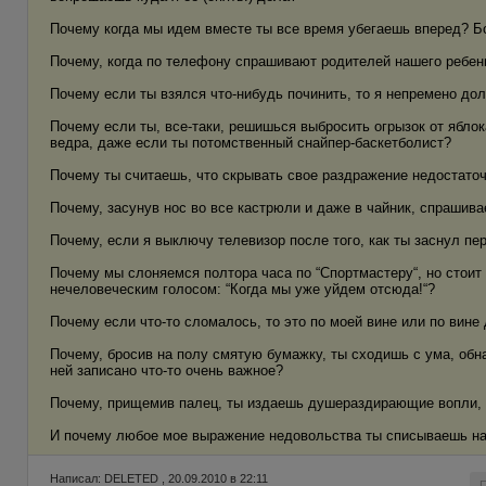
Почему когда мы идем вместе ты все время убегаешь вперед? 
Почему, когда по телефону спрашивают родителей нашего ребенк
Почему если ты взялся что-нибудь починить, то я непремено до
Почему если ты, все-таки, решишься выбросить огрызок от ябло
ведра, даже если ты потомственный снайпер-баскетболист?
Почему ты считаешь, что скрывать свое раздражение недостато
Почему, засунув нос во все кастрюли и даже в чайник, спрашива
Почему, если я выключу телевизор после того, как ты заснул п
Почему мы слоняемся полтора часа по “Спортмастеру“, но стоит
нечеловеческим голосом: “Когда мы уже уйдем отсюда!“?
Почему если что-то сломалось, то это по моей вине или по вине 
Почему, бросив на полу смятую бумажку, ты сходишь с ума, обна
ней записано что-то очень важное?
Почему, прищемив палец, ты издаешь душераздирающие вопли, н
И почему любое мое выражение недовольства ты списываешь на
Написал: DELETED , 20.09.2010 в 22:11