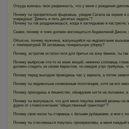
Откуда взялась твоя уверенность, что у меня с рождения дипло
Почему ты презрительно фыркаешь, увидев Сигала на экране и с
очередные "Девять и пять десятых недель"?
Почему ты так раздражаешься, когда я заглядываю в кастрюли, 
Скажи, почему я тоже должен восхищаться Анджелиной Джоли, 
Объясни, почему мужчина, жалующийся на недомогание вызывает
с температурой 39 затеваешь генеральную уборку?
Почему, истратив остатки геля для бритья на зону бикини, ты т
Почему выбросив что-то из моих вещей, невинно хлопаешь глазка
должен следить за своим барахлом, но каждое утро требуешь, чт
Почему перед выходом проводишь час у зеркала, а потом заявл
Почему ты недовольна скомканным полотенцем, хотя на его зако
Почему приходишь в бешенство, обнаружив ногти на половике, 
Почему ты жалуешься, что для меня покупка зимней резины на м
дурно от словосочетания "общественный транспорт"?
Почему свои носки ты стираешь с белыми рубашками, а мои с п
Почему ты стесняешься покупать презервативы, а меня каждый 