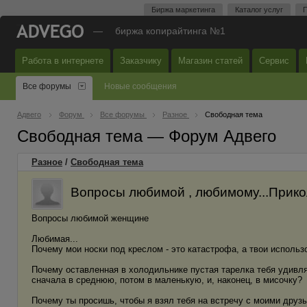
Биржа маркетинга
Каталог услуг
П
—
биржа копирайтинга №1
Работа в интернете
Заказчику
Магазин статей
Сервис
Все форумы
Новые сообщения
Адвего
Форум
Все форумы
Разное
Свободная тема
Свободная тема — Форум Адвего
Разное
/
Свободная тема
Вопросы любимой , любимому...Прико
Вопросы любимой женщине
Любимая...
Почему мои носки под креслом - это катастрофа, а твои использ
Почему оставленная в холодильнике пустая тарелка тебя удивл
сначала в среднюю, потом в маленькую, и, наконец, в мисочку?
Почему ты просишь, чтобы я взял тебя на встречу с моими друзь