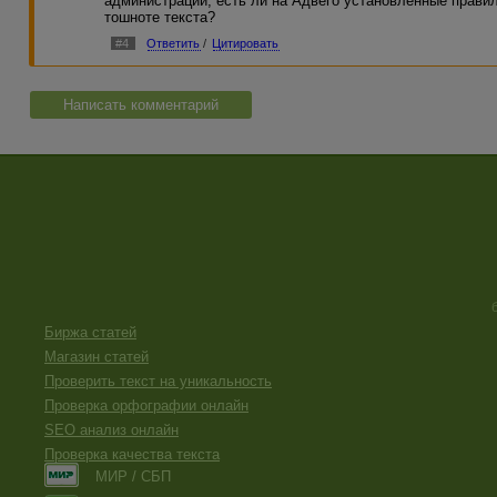
администрации, есть ли на Адвего установленные прави
тошноте текста?
#4
Ответить
/
Цитировать
Написать комментарий
Биржа статей
Магазин статей
Проверить текст на уникальность
Проверка орфографии онлайн
SEO анализ онлайн
Проверка качества текста
МИР / СБП