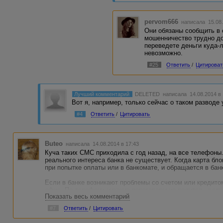
pervom666
написала 15.08
Они обязаны сообщить в с
мошенничество трудно д
переведете деньги куда-л
невозможно.
#25
Ответить
/
Цитироват
Лучший комментарий
DELETED
написала 14.08.2014 в
Вот я, например, только сейчас о таком разводе 
#4
Ответить
/
Цитировать
Buteo
написала 14.08.2014 в 17:43
Куча таких СМС приходила с год назад, на все телефоны.
реального интереса банка не существует. Когда карта бло
при попытке оплаты или в банкомате, и обращается в банк
Если в банке возникают проблемы со счетом или кредитом
офис. По телефону никакие переговоры не ведутся - ведь
Показать весь комментарий
в данный момент. Это нарушает права клиента.
#7
Ответить
/
Цитировать