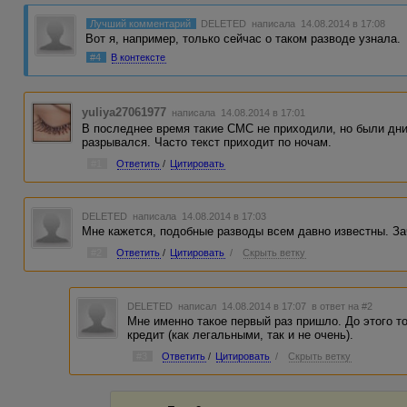
Лучший комментарий
DELETED
написала 14.08.2014 в 17:08
Вот я, например, только сейчас о таком разводе узнала.
#4
В контексте
yuliya27061977
написала 14.08.2014 в 17:01
В последнее время такие СМС не приходили, но были дни
разрывался. Часто текст приходит по ночам.
#1
Ответить
/
Цитировать
DELETED
написала 14.08.2014 в 17:03
Мне кажется, подобные разводы всем давно известны. За
#2
Ответить
/
Цитировать
/
Скрыть ветку
DELETED
написал 14.08.2014 в 17:07
в ответ на #2
Мне именно такое первый раз пришло. До этого 
кредит (как легальными, так и не очень).
#3
Ответить
/
Цитировать
/
Скрыть ветку