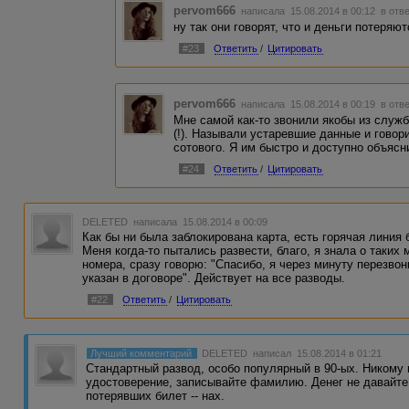
pervom666
написала 15.08.2014 в 00:12
в отв
ну так они говорят, что и деньги потеряют
#23
Ответить
/
Цитировать
pervom666
написала 15.08.2014 в 00:19
в отв
Мне самой как-то звонили якобы из служб
(!). Называли устаревшие данные и говори
сотового. Я им быстро и доступно объясн
#24
Ответить
/
Цитировать
DELETED
написала 15.08.2014 в 00:09
Как бы ни была заблокирована карта, есть горячая линия 
Меня когда-то пытались развести, благо, я знала о таких 
номера, сразу говорю: "Спасибо, я через минуту перезвон
указан в договоре". Действует на все разводы.
#22
Ответить
/
Цитировать
Лучший комментарий
DELETED
написал 15.08.2014 в 01:21
Стандартный развод, особо популярный в 90-ых. Никому 
удостоверение, записывайте фамилию. Денег не давайте.
потерявших билет -- нах.