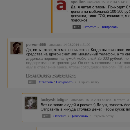
apollion
написал 15.08.2014 в 14:0
Да, я читал о таком. Приходят 
деньги на мобильный 100-300 ру
девушки, типа: "Ой, извините, я 
подобное.
#37
Ответить
/
Цитировать
pervom666
написала 14.08.2014 в 21:00
Да, есть такое, это мошенничество. Когда вы связываете
средства на другой счет или мобильный телефон, а то он
дяденька перевел на чужой мобильный 25 000 рублей, но 
подозрительные транзакции. Он опять позвонил этим това
ему в отделение банка, чтобы сотрудники помогли (!!!) е
объясняли, что это мошенничество, но он с вытаращенны
Показать весь комментарий
заблокируют, надо деньги спасать. Никак не мог понять, ч
#18
Ответить
/
Цитировать
/
Скрыть ветку
luckywhitetiger
написала 15.08.2014 в 00:09
в ответ на
Вот на таких людей и расчет :) Да уж, тупость бе
Отправить в никуда столько денег, чтобы кусок пл
#21
Ответить
/
Цитировать
/
Скрыть ветку