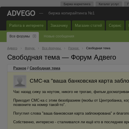
Биржа маркетинга
Каталог услуг
П
—
биржа копирайтинга №1
Работа в интернете
Заказчику
Магазин статей
Сервис
Все форумы
Новые сообщения
Адвего
Форум
Все форумы
Разное
Свободная тема
Свободная тема — Форум Адвего
Разное
/
Свободная тема
СМС-ка "ваша банковская карта забло
Час назад сижу за ноутом, никого не трогаю, фильм досматрива
Приходит СМС-ка с этим безобразием (якобы от Центробанка, когд
позвоните на номер такой-то".
Погуглил слова "ваша банковская карта заблокирована" и благоп
Собственно, интересно - сталкивался ли ещё кто в последнее в