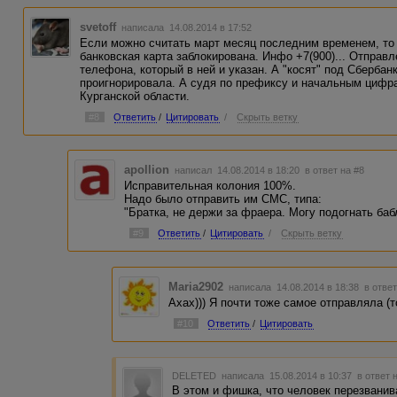
svetoff
написала 14.08.2014 в 17:52
Если можно считать март месяц последним временем, то
банковская карта заблокирована. Инфо +7(900)... Отправл
телефона, который в ней и указан. А "косят" под Сбербанк
проигнорировала. А судя по префиксу и начальным цифра
Курганской области.
#8
Ответить
/
Цитировать
/
Скрыть ветку
apollion
написал 14.08.2014 в 18:20
в ответ на #8
Исправительная колония 100%.
Надо было отправить им СМС, типа:
"Братка, не держи за фраера. Могу подогнать баб
#9
Ответить
/
Цитировать
/
Скрыть ветку
Maria2902
написала 14.08.2014 в 18:38
в ответ
Ахах))) Я почти тоже самое отправляла (
#10
Ответить
/
Цитировать
DELETED
написала 15.08.2014 в 10:37
в ответ 
В этом и фишка, что человек перезванива