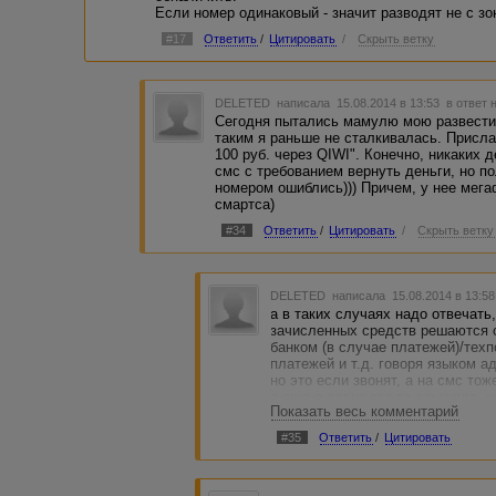
Если номер одинаковый - значит разводят не с зо
#17
Ответить
/
Цитировать
/
Скрыть ветку
DELETED
написала 15.08.2014 в 13:53
в ответ 
Сегодня пытались мамулю мою развести 
таким я раньше не сталкивалась. Присла
100 руб. через QIWI". Конечно, никаких 
смс с требованием вернуть деньги, но п
номером ошиблись))) Причем, у нее мега
смартса)
#34
Ответить
/
Цитировать
/
Скрыть ветку
DELETED
написала 15.08.2014 в 13:5
а в таких случаях надо отвечать
зачисленных средств решаются с
банком (в случае платежей)/тех
платежей и т.д. говоря языком ад
но это если звонят, а на смс тож
а еще я давно где-то слышала, 
Показать весь комментарий
подозрения, то можно позвонить
оператору и уточнить, не являет
#35
Ответить
/
Цитировать