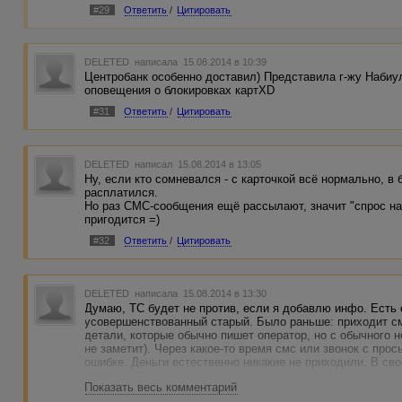
не решать подобные вопросы по телефону).
#29
Ответить
/
Цитировать
4. Еще один развод от имени, якобы банка - по акции "Зо
музыкальный центр и так далее).
5. Самый распространенный телефонный развод - "Мам, 
рублей. Я попал в ужасную ситуацию. Не могу говорить, 
DELETED
написала 15.08.2014 в 10:39
ведутся, блин. Был случай, моя замученная работой знак
Центробанк особенно доставил) Представила г-жу Наби
сообразила, что у нее дочь)))
оповещения о блокировках картXD
6. Если номер телефона совпадает с номером банка, об
покажите им смс.
#31
Ответить
/
Цитировать
DELETED
написал 15.08.2014 в 13:05
Ну, если кто сомневался - с карточкой всё нормально, в
расплатился.
Но раз СМС-сообщения ещё рассылают, значит "спрос на 
пригодится =)
#32
Ответить
/
Цитировать
DELETED
написала 15.08.2014 в 13:30
Думаю, ТС будет не против, если я добавлю инфо. Есть 
усовершенствованный старый. Было раньше: приходит смс
детали, которые обычно пишет оператор, но с обычного н
не заметит). Через какое-то время смс или звонок с прос
ошибке. Деньги естественно никакие не приходили. В св
старо.
Показать весь комментарий