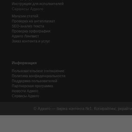
Инструкции для исполнителей
Сервисы Адвего
Магазин статей
Проверка на антиплагиат
SEO-анализ текста
Проверка орфографии
Адвего
Лингвист
Заказ контента и услуг
Информация
Пользовательское соглашение
Политика конфиденциальности
Поддержка пользователей
Партнерская программа
Новости Адвего
Сервисы Адвего
© Адвего — биржа контента №1. Копирайтинг, рерайти