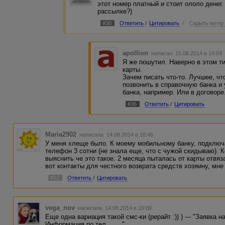
этот номер платный и стоит ололо денег.
рассылке?)
#30
Ответить
/
Цитировать
/
Скрыть ветку
apollion
написал 15.08.2014 в 14:0
Я же пошутил. Наверно в этом т
карты.
Зачем писать что-то. Лучшее, чт
позвонить в справочную банка и 
банка, например. Или в договоре
#36
Ответить
/
Цитировать
Maria2902
написала 14.08.2014 в 18:46
У меня хлеще было. К моему мобильному банку, подключ
телефон 3 сотни (не знала еще, что с чужой скидываю). 
выяснить че это такое. 2 месяца пыталась от карты отвяз
вот контакты для честного возврата средств хозяину, мне 
#12
Ответить
/
Цитировать
vega_nov
написала 14.08.2014 в 19:00
Еще одна вариация такой смс-ки (рерайт :)) ) --- "Заявка 
Информация по тел. ......"