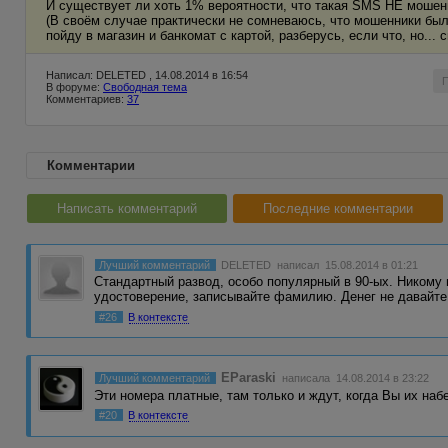
И существует ли хоть 1% вероятности, что такая SMS НЕ мошен
(В своём случае практически не сомневаюсь, что мошенники был
пойду в магазин и банкомат с картой, разберусь, если что, но... 
Написал: DELETED , 14.08.2014 в 16:54
В форуме:
Свободная тема
Комментариев:
37
Комментарии
Написать комментарий
Последние комментарии
Лучший комментарий
DELETED
написал 15.08.2014 в 01:21
Стандартный развод, особо популярный в 90-ых. Никому 
удостоверение, записывайте фамилию. Денег не давайт
#26
В контексте
EParaski
Лучший комментарий
написала 14.08.2014 в 23:22
Эти номера платные, там только и ждут, когда Вы их наб
#20
В контексте