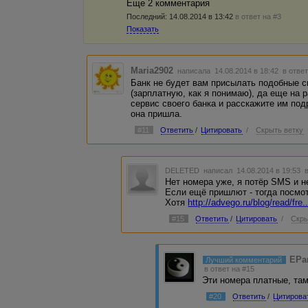
Еще 2 комментария
Последний:
14.08.2014 в 13:42
в ответ на #3
Показать
Maria2902
написала 14.08.2014 в 18:42
в ответ
Банк не будет вам присылать подобные см
(зарплатную, как я понимаю), да еще на 
сервис своего банка и расскажите им под
она пришла.
#11
Ответить
/
Цитировать
/
Скрыть ветку
DELETED
написал 14.08.2014 в 19:53
Нет номера уже, я потёр SMS и н
Если ещё пришлют - тогда посмо
Хотя
http://advego.ru/blog/read/fr
#15
Ответить
/
Цитировать
/
Скры
EPa
Лучший комментарий
в ответ на #15
Эти номера платные, там
#20
Ответить
/
Цитирова