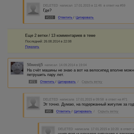
DELETED
написал 17.01.2015 в 11:46
в ответ на #59
Где?
#103
Ответить
/
Цитировать
Еще 2 ветки / 13 комментариев в темe
Последний:
26.08.2014 в 22:08
Показать
50westj5
написал 14.09.2014 в 19:04
На счёт машины не знаю а вот на велосипед вполне мож
петрушить пару лет.
#71
Ответить
/
Цитировать
/
Скрыть ветку
DELETED
написала 17.01.2015 в 09:58
в ответ на #71
Эт точно. Думаю, на подержанный жигулик за го
#95
Ответить
/
Цитировать
/
Скрыть ветку
DELETED
написала 17.01.2015 в 10:20
в ответ 
учитывая нынешнюю ситуацию с заказами