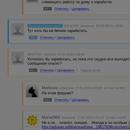
совмещать работу по дому и заработок.
#97
Ответить
/
Цитировать
Лучший комментарий
DELETED
написала 20.09.2014 в 19:09
Тут хоть бы на бензин заработать.
#90
Ответить
/
Цитировать
DELETED
написал 17.01.2015 в 00:28
Хотелось бы заработать, но пока,что скудно все выходит
сообщения платят?
#91
Ответить
/
Цитировать
/
Скрыть ветку
Marlasav
написала 17.01.2015 в 01:05
в ответ на #91
На этом форуме?
#92
Ответить
/
Цитировать
Maria2902
написала 17.01.2015 в 01:27
в ответ на #91
Не а че... платют, кнешно... Иногда и по особым с
http://advego.ru/blog/read/new...1961763#comment