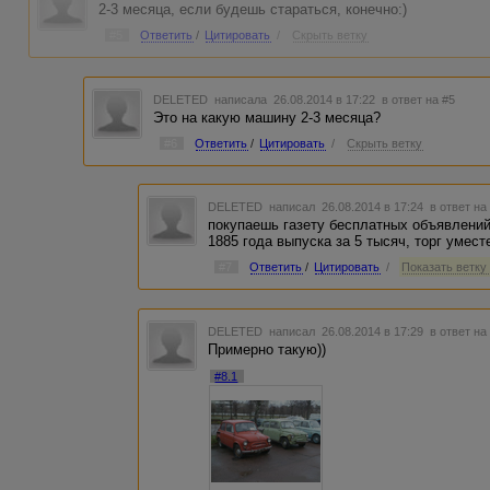
2-3 месяца, если будешь стараться, конечно:)
#5
Ответить
/
Цитировать
/
Скрыть ветку
DELETED
написала 26.08.2014 в 17:22
в ответ на #5
Это на какую машину 2-3 месяца?
#6
Ответить
/
Цитировать
/
Скрыть ветку
DELETED
написал 26.08.2014 в 17:24
в ответ на
покупаешь газету бесплатных объявлений
1885 года выпуска за 5 тысяч, торг умест
#7
Ответить
/
Цитировать
/
Показать ветку 
DELETED
написал 26.08.2014 в 17:29
в ответ на
Примерно такую))
#8.1