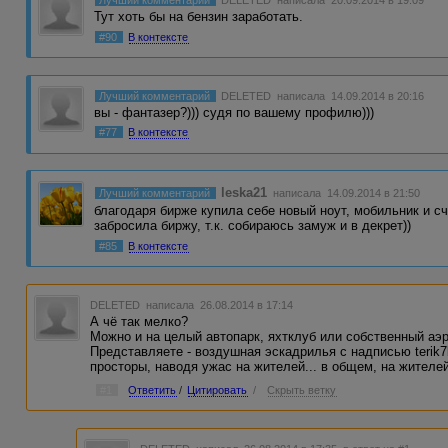
Лучший комментарий
DELETED
написала 20.09.2014 в 19:09
Тут хоть бы на бензин заработать.
#90
В контексте
Лучший комментарий
DELETED
написала 14.09.2014 в 20:16
вы - фантазер?))) судя по вашему профилю)))
#77
В контексте
leska21
Лучший комментарий
написала 14.09.2014 в 21:50
благодаря бирже купила себе новый ноут, мобильник и с
забросила биржу, т.к. собираюсь замуж и в декрет))
#85
В контексте
DELETED
написала 26.08.2014 в 17:14
А чё так мелко?
Можно и на целый автопарк, яхтклуб или собственный аэр
Представляете - воздушная эскадрилья с надписью terik
просторы, наводя ужас на жителей... в общем, на жителей
#1
Ответить
/
Цитировать
/
Скрыть ветку