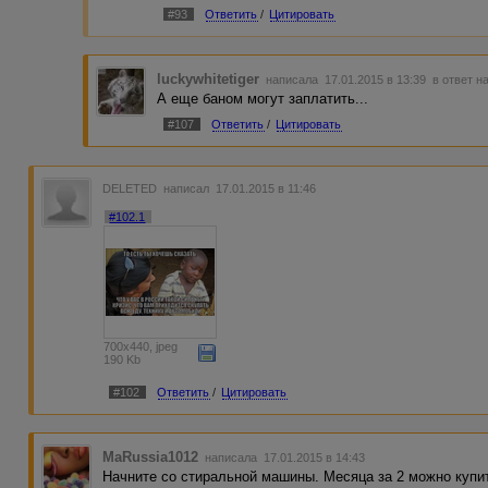
#93
Ответить
/
Цитировать
luckywhitetiger
написала 17.01.2015 в 13:39
в ответ н
А еще баном могут заплатить...
#107
Ответить
/
Цитировать
DELETED
написал 17.01.2015 в 11:46
#102.1
700x440, jpeg
190 Kb
#102
Ответить
/
Цитировать
MaRussia1012
написала 17.01.2015 в 14:43
Начните со стиральной машины. Месяца за 2 можно купи