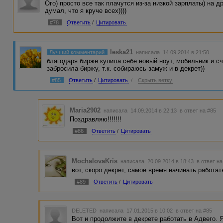
Ого) просто все так плачутся из-за низкой зарплаты) на д
думал, что я круче всех))))
#78
Ответить
/
Цитировать
leska21
Лучший комментарий
написала 14.09.2014 в 21:50
благодаря бирже купила себе новый ноут, мобильник и с
забросила биржу, т.к. собираюсь замуж и в декрет))
#85
Ответить
/
Цитировать
/
Скрыть ветку
Maria2902
написала 14.09.2014 в 22:13
в ответ на #85
Поздравляю!!!!!!!
#86
Ответить
/
Цитировать
MochalovaKris
написала 20.09.2014 в 18:43
в ответ на
вот, скоро декрет, самое время начинать работат
#89
Ответить
/
Цитировать
DELETED
написала 17.01.2015 в 10:02
в ответ на #85
Вот и продолжите в декрете работать в Адвего. 