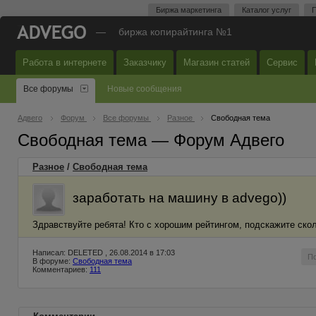
Биржа маркетинга
Каталог услуг
П
—
биржа копирайтинга №1
Работа в интернете
Заказчику
Магазин статей
Сервис
Все форумы
Новые сообщения
Адвего
Форум
Все форумы
Разное
Свободная тема
Свободная тема — Форум Адвего
Разное
/
Свободная тема
заработать на машину в advego))
Здравствуйте ребята! Кто с хорошим рейтингом, подскажите скол
Написал: DELETED , 26.08.2014 в 17:03
П
В форуме:
Свободная тема
Комментариев:
111