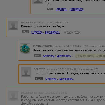
то...
#98
Ответить
/
Цитировать
DELETED
написала 14.09.2014 в 19:26
Разве что только на швейную.
#73
Ответить
/
Цитировать
/
Скрыть ветку
IntellektualNik
написал 14.09.2014 в 19:36
в ответ на #
Иная швейная подороже той, что на колесах, будет
#74
Ответить
/
Цитировать
/
Показать ветку - 1 отве
DELETED
написал 17.01.2015 в 11:49
в ответ на #73
...и то... подержанную! Правда, на ней печатать 
#105
Ответить
/
Цитировать
DELETED
написал 14.09.2014 в 19:40
Работаю на Адвего с апреля, до этого работал на других 
В среднем, ежемесячный доход составляет 350-400 долл
Делайте выводы :)