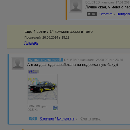
DELETED
написал 17.01.201
Лучше скан, у меня с пе
#110
Ответить
/
Цитиров
Еще 4 ветки / 14 комментариев в темe
Последний:
26.08.2014 в 15:19
Показать
Лучший комментарий
DELETED
написала 26.08.2014 в 23:45
А я за два года заработала на подержанную бэху))
#59.1
800x600, jpeg
90.5 Kb
#59
Ответить
/
Цитировать
/
Скрыть ветку