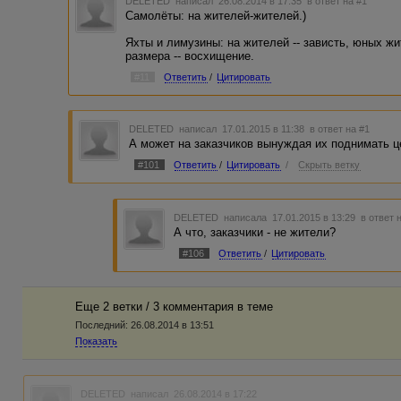
DELETED
написал 26.08.2014 в 17:35
в ответ на #1
Самолёты: на жителей-жителей.)
Яхты и лимузины: на жителей -- зависть, юных 
размера -- восхищение.
#11
Ответить
/
Цитировать
DELETED
написал 17.01.2015 в 11:38
в ответ на #1
А может на заказчиков вынуждая их поднимать ц
#101
Ответить
/
Цитировать
/
Скрыть ветку
DELETED
написала 17.01.2015 в 13:29
в ответ 
А что, заказчики - не жители?
#106
Ответить
/
Цитировать
Еще 2 ветки / 3 комментария в темe
Последний:
26.08.2014 в 13:51
Показать
DELETED
написал 26.08.2014 в 17:22