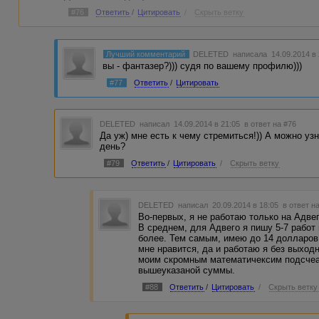
#76
Ответить
/
Цитировать
/
Скрыть ветку
Лучший комментарий
DELETED
написала 14.09.2014 в
вы - фантазер?))) судя по вашему профилю)))
#77
Ответить
/
Цитировать
DELETED
написал 14.09.2014 в 21:05
в ответ на #76
Да уж) мне есть к чему стремиться!)) А можно уз
день?
#79
Ответить
/
Цитировать
/
Скрыть ветку
DELETED
написал 20.09.2014 в 18:05
в ответ н
Во-первых, я не работаю только на Адвег
В среднем, для Адвего я пишу 5-7 работ 
более. Тем самым, имею до 14 долларов
мне нравится, да и работаю я без выходн
моим скромным математичексим подсчеам
вышеуказаной суммы.
#88
Ответить
/
Цитировать
/
Скрыть ветку