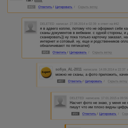
так? (((((((
#42
Ответить
/
Цитировать
/
Скрыть ветку
DELETED
написал 27.08.2014 в 02:39
в ответ на #42
я в адвего коплю, потому что не оформил себе ка
сканы документов в вебмани. с одной стороны, и 
сканировать)) ну пока только карточку заказал, н
интернет и сотовый. ну, еще и родственников опл
обналичивают по пятихатке)
#64
Ответить
/
Цитировать
/
Скрыть ветку
sofiya_AL-2011
написала 14.09.2014 в 22:37
можно не сканы, а фото приложить, каче
#87
Ответить
/
Цитировать
/
Скрыть ветку
DELETED
написала 17.01.2015 в 09:5
Насчет фото не знаю, у меня не 
пишут что им плохо видны цифры
#94
Ответить
/
Цитировать
/
Скр