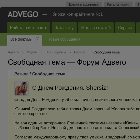
Биржа маркетинга
Каталог услуг
П
—
биржа копирайтинга №1
Работа в интернете
Заказчику
Магазин статей
Сервис
Все форумы
Новые сообщения
Адвего
Форум
Все форумы
Разное
Свободная тема
Свободная тема — Форум Адвего
Разное
/
Свободная тема
С Днем Рождения, Shersiz!
Сегодня День Рождения у Shersiz - очень позитивного человека,
Юличка! Поздравляю тебя с твоим Днем варенья! Желаю тебе по
самого хорошего.
Не зря один из астероидов Солнечной системы назвали «Юлия». Ж
выбранной орбите. Но знай для нас ты не астероид, а Солнышко!
Согласно международному праву твоя улыбка и задорный смех 