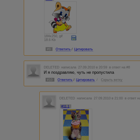
184x250, gif
18.6 Kb
#9
Ответить
/
Цитировать
DELETED
написала 27.09.2010 в 20:59
в ответ на #8
И я поздравляю, чуть не пропустила
#10
Ответить
/
Цитировать
/
Скрыть ветку
DELETED
написала 27.09.2010 в 21:00
в ответ н
#11.1