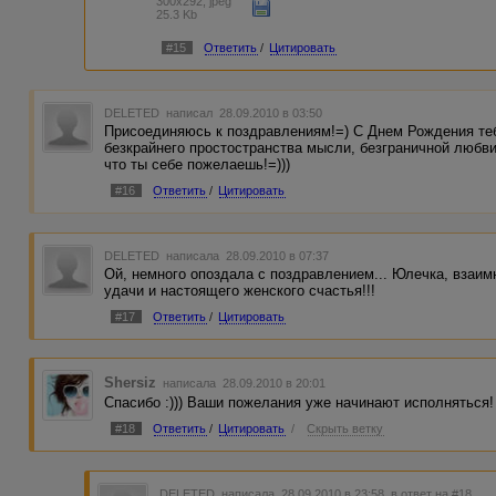
300x292, jpeg
25.3 Kb
#15
Ответить
/
Цитировать
DELETED
написал 28.09.2010 в 03:50
Присоединяюсь к поздравлениям!=) С Днем Рождения теб
безкрайнего простостранства мысли, безграничной любви 
что ты себе пожелаешь!=)))
#16
Ответить
/
Цитировать
DELETED
написала 28.09.2010 в 07:37
Ой, немного опоздала с поздравлением... Юлечка, взаим
удачи и настоящего женского счастья!!!
#17
Ответить
/
Цитировать
Shersiz
написала 28.09.2010 в 20:01
Спасибо :))) Ваши пожелания уже начинают исполняться!
#18
Ответить
/
Цитировать
/
Скрыть ветку
DELETED
написала 28.09.2010 в 23:58
в ответ на #18