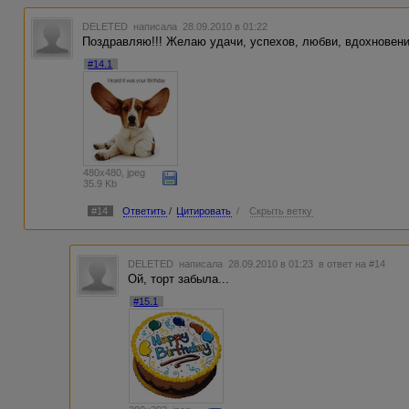
DELETED
написала 28.09.2010 в 01:22
Поздравляю!!! Желаю удачи, успехов, любви, вдохновени
#14.1
480x480, jpeg
35.9 Kb
#14
Ответить
/
Цитировать
/
Скрыть ветку
DELETED
написала 28.09.2010 в 01:23
в ответ на #14
Ой, торт забыла...
#15.1