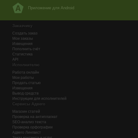
Приложение для Android
Заказчику
Создать заказ
Мои заказы
Извещения
Пополнить счёт
Статистика
API
Исполнителю
Работа онлайн
Мои работы
Продать статью
Извещения
Вывод средств
Инструкции для исполнителей
Сервисы Адвего
Магазин статей
Проверка на антиплагиат
SEO-анализ текста
Проверка орфографии
Адвего
Лингвист
Заказ контента и услуг