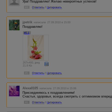
Ура! Поздравляю! Желаю невероятных успехов!
#4
Ответить
/
Цитировать
jpetrik
написала 27.09.2010 в 15:00
Поздравляю!
#5.1
267x400, jpeg
21.8 Kb
#5
Ответить
/
Цитировать
Alexa0105
написала 27.09.2010 в 15:06
Присоединяюсь к поздравлениям!
Счастья, здоровья, всегда смотреть с оптимизмом вперед
#6
Ответить
/
Цитировать