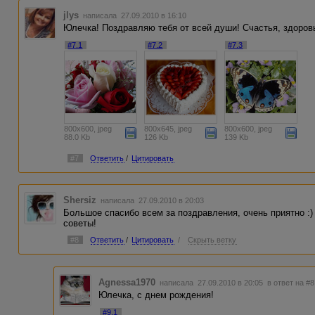
jlys
написала 27.09.2010 в 16:10
Юлечка! Поздравляю тебя от всей души! Счастья, здоровь
#7.1
#7.2
#7.3
800x600, jpeg
800x645, jpeg
800x600, jpeg
88.0 Kb
126 Kb
139 Kb
#7
Ответить
/
Цитировать
Shersiz
написала 27.09.2010 в 20:03
Большое спасибо всем за поздравления, очень приятно :
советы!
#8
Ответить
/
Цитировать
/
Скрыть ветку
Agnessa1970
написала 27.09.2010 в 20:05
в ответ на #8
Юлечка, с днем рождения!
#9.1