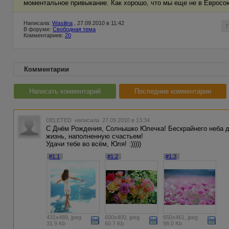
моментальное привыкание. Как хорошо, что мы еще не в Евросою
Написала:
Wasilina
, 27.09.2010 в 11:42
В форуме:
Свободная тема
Комментариев:
20
Комментарии
Написать комментарий
Последние комментарии
DELETED
написала 27.09.2010 в 13:34
С Днём Рождения, Солнышко Юлечка! Бескрайнего неба д
жизнь, наполненную счастьем!
Удачи тебе во всём, Юля! :)))))
#1.1
#1.2
#1.3
431x489, jpeg
600x400, jpeg
650x461, jpeg
31.9 Kb
60.7 Kb
98.0 Kb