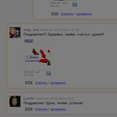
290x350, jpeg
38.8 Kb
#11
Ответить
/
Цитировать
vega_nov
написала 27.09.2010 в 22:35
Поздравляю!!! Здоровья, любви, счастья, удачи!!!
#12.1
600x415, gif
45.9 Kb
#12
Ответить
/
Цитировать
Lucille
написала 28.09.2010 в 00:17
Поздравляю! Удачи, любви, успехов!
#13
Ответить
/
Цитировать