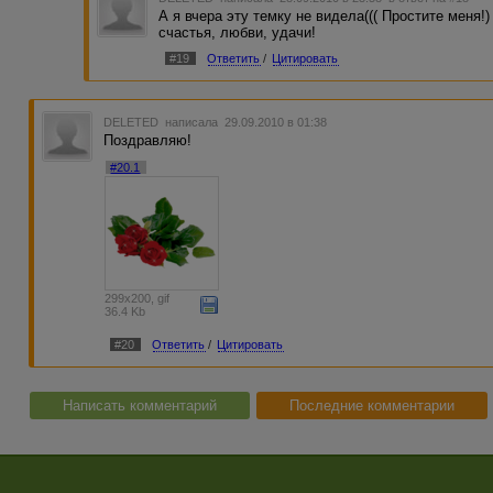
А я вчера эту темку не видела((( Простите меня!
счастья, любви, удачи!
#19
Ответить
/
Цитировать
DELETED
написала 29.09.2010 в 01:38
Поздравляю!
#20.1
299x200, gif
36.4 Kb
#20
Ответить
/
Цитировать
Написать комментарий
Последние комментарии