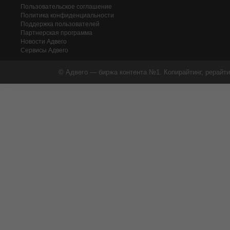
Пользовательское соглашение
Политика конфиденциальности
Поддержка пользователей
Партнерская программа
Новости Адвего
Сервисы Адвего
© Адвего — биржа контента №1. Копирайтинг, рерайти