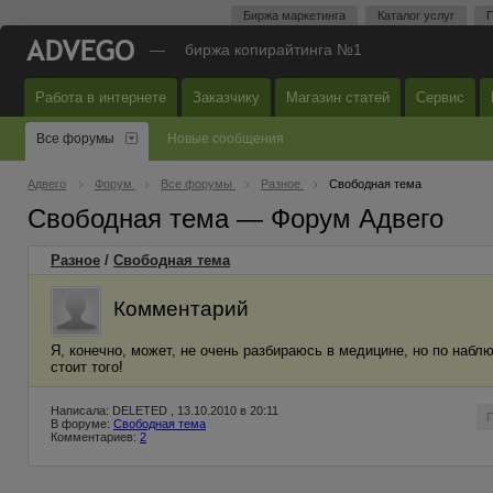
Биржа маркетинга
Каталог услуг
П
—
биржа копирайтинга №1
Работа в интернете
Заказчику
Магазин статей
Сервис
Все форумы
Новые сообщения
Адвего
Форум
Все форумы
Разное
Свободная тема
Свободная тема — Форум Адвего
Разное
/
Свободная тема
Комментарий
Я, конечно, может, не очень разбираюсь в медицине, но по наб
стоит того!
Написала: DELETED , 13.10.2010 в 20:11
В форуме:
Свободная тема
Комментариев:
2