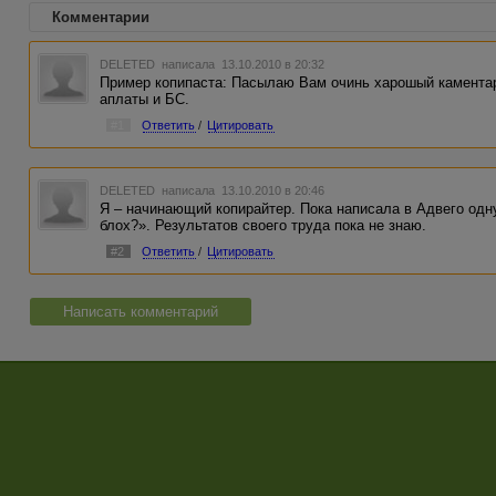
Комментарии
DELETED
написала 13.10.2010 в 20:32
Пример копипаста: Пасылаю Вам очинь харошый каментар
аплаты и БС.
#1
Ответить
/
Цитировать
DELETED
написала 13.10.2010 в 20:46
Я – начинающий копирайтер. Пока написала в Адвего одну
блох?». Результатов своего труда пока не знаю.
#2
Ответить
/
Цитировать
Написать комментарий