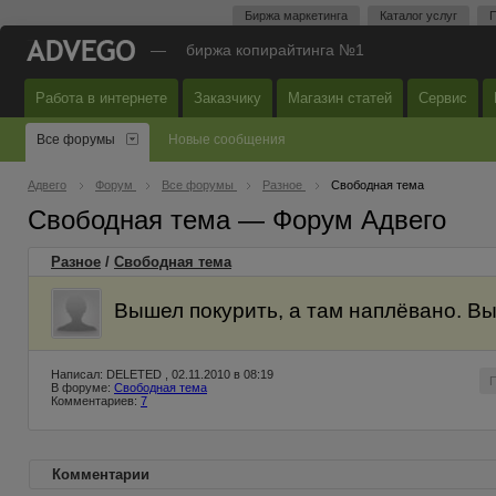
Биржа маркетинга
Каталог услуг
П
—
биржа копирайтинга №1
Работа в интернете
Заказчику
Магазин статей
Сервис
Все форумы
Новые сообщения
Адвего
Форум
Все форумы
Разное
Свободная тема
Свободная тема — Форум Адвего
Разное
/
Свободная тема
Вышел покурить, а там наплёвано. Вы
Написал: DELETED , 02.11.2010 в 08:19
В форуме:
Свободная тема
Комментариев:
7
Комментарии