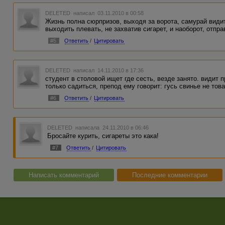
DELETED
написал 03.11.2010 в 00:58
Жизнь полна сюрпризов, выходя за ворота, самурай види
выходить плевать, не захватив сигарет, и наоборот, отпра
#5
Ответить
/
Цитировать
DELETED
написал 14.11.2010 в 17:36
студент в столовой ищет где сесть, везде занято. видит 
только садиться, препод ему говорит: гусь свинье не това
#6
Ответить
/
Цитировать
DELETED
написала 24.11.2010 в 06:46
Бросайте курить, сигареты это кака!
#7
Ответить
/
Цитировать
Написать комментарий
Последние комментарии