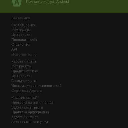
Приложение для Android
Заказчику
Создать заказ
Мои заказы
Извещения
Пополнить счёт
Статистика
API
Исполнителю
Работа онлайн
Мои работы
Продать статью
Извещения
Вывод средств
Инструкции для исполнителей
Сервисы Адвего
Магазин статей
Проверка на антиплагиат
SEO-анализ текста
Проверка орфографии
Адвего
Лингвист
Заказ контента и услуг