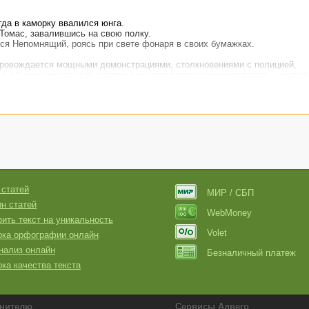
гда в каморку ввалился юнга.
Томас, завалившись на свою полку.
лся Непомнящий, роясь при свете фонаря в своих бумажках.
сопровождается мощными демонстрациями, столкновениями с полицией,
в общенациональные схватки с монополистическим капиталом, - выдал 
 Томас.
ть.
умаге. Он всегда что-то писал по ночам, какие-то романы, непонятные н
странных мыслей, которые Томас не понимал, как тот не пытался ему ра
то многое из своего написанного не понимает. Том иногда наблюдал за 
 пером по бумаге. Обычно Непомнящий брал толстую тетрадь, вечером н
 почти без помарок и исправлений.
с.
плечами Непомнящий. – Мне будто кто-то свыше диктует текст, а мне ост
 статей
МИР / СБП
орт выкинет, - качал головой юнга.
н статей
WebMoney
ить текст на уникальность
Volet
рка орфографии онлайн
нализ онлайн
Безналичный платеж
ка качества текста
нителю
Сервисы Адвего