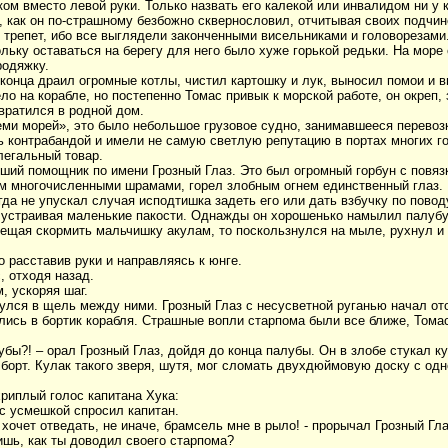
м вместо левой руки. Только назвать его калекой или инвалидом ни у 
м, как он по-страшному безбожно сквернословил, отчитывая своих подчи
репет, ибо все выглядели законченными висельниками и головорезами. Н
ольку оставаться на берегу для него было хуже горькой редьки. На море
родяжку.
 конца драил огромные котлы, чистил картошку и лук, выносил помои и 
о на корабле, но постепенно Томас привык к морской работе, он окреп,
вратился в родной дом.
еми морей», это было небольшое грузовое судно, занимавшееся перевозк
ь контрабандой и имели не самую светлую репутацию в портах многих г
легальный товар.
ший помощник по имени Грозный Глаз. Это был огромный горбун с повязк
м многочисленными шрамами, горел злобным огнем единственный глаз. Г
да не упускал случая исподтишка задеть его или дать взбучку по поводу
, устраивая маленькие пакости. Однажды он хорошенько намылил палубу,
обещая скормить мальчишку акулам, то поскользнулся на мыле, рухнул и 
о расставив руки и направляясь к юнге.
, отходя назад.
, ускоряя шаг.
улся в щель между ними. Грозный Глаз с несусветной руганью начал от
лись в бортик корабля. Страшные вопли старпома были все ближе, Томас 
убы?! – орал Грозный Глаз, дойдя до конца палубы. Он в злобе стукал к
в борт. Кулак такого зверя, шутя, мог сломать двухдюймовую доску с од
риплый голос капитана Хука:
– с усмешкой спросил капитан.
хочет отведать, не иначе, брамсель мне в рыло! - прорычал Грозный Гла
нишь, как ты доводил своего старпома?