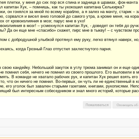
ея плетки, у меня до сих пор вся спина и задница в шрамах, фок-мачта 
ал капитан Хук, – помнишь, как ты укокошил капитана Селькирка?
чки, он гонялся за мной по всему кораблю, а я залез на мачту, старик – з
ю, сорвался и висел вниз головой до самого утра, а кроме меня, на кора
ох от кровоизлияния в мозг, парус мне в ухо!
овоизлияния в мозг! – усмехнулся капитан Хук, - доведет он тебя до ручк
е мы? Да он еще мне «спасибо» скажет, пирс мне в тыкву! – с чувством пр
рпом с добродушной улыбкой протянул ему руку, легко втянул наверх, но
мехаясь, когда Грозный Глаз отпустил захлестнутого парня.
 в свою кандейку. Небольшой закуток в углу трюма занимал он и еще од
 не помнил себя, ничего не помнил из своего прошлого. Его выловили в м
мять. В команде не хватало рабочих рук, и капитан Хук решил взять его 
, что он ничего не помнил. Во-первых, он чуть ли не единственный в к
е, его уголок был завален старыми газетами, книгами, рукописями. Не
мнящий был интересным собеседником и знал много историй, которые рас
Пожаловаться