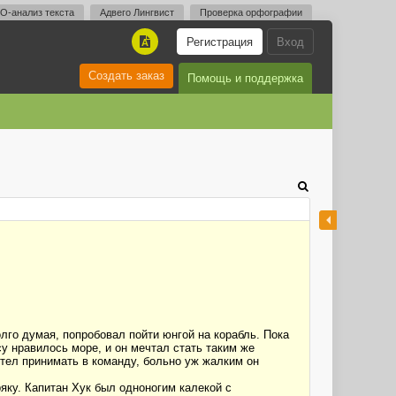
O-анализ текста
Адвего Лингвист
Проверка орфографии
Регистрация
Вход
A
Создать заказ
Помощь и поддержка
лго думая, попробовал пойти юнгой на корабль. Пока
су нравилось море, и он мечтал стать таким же
отел принимать в команду, больно уж жалким он
ряку. Капитан Хук был одноногим калекой с