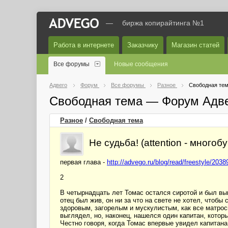
—
биржа копирайтинга №1
Работа в интернете
Заказчику
Магазин статей
Все форумы
Новые сообщения
Адвего
Форум
Все форумы
Разное
Свободная те
Свободная тема — Форум Адв
Разное
/
Свободная тема
Не судьба! (attention - многоб
первая глава -
http://advego.ru/blog/read/freestyle/2038
2
В четырнадцать лет Томас остался сиротой и был вын
отец был жив, он ни за что на свете не хотел, чтобы
здоровым, загорелым и мускулистым, как все матрос
выглядел, но, наконец, нашелся один капитан, котор
Честно говоря, когда Томас впервые увидел капитана