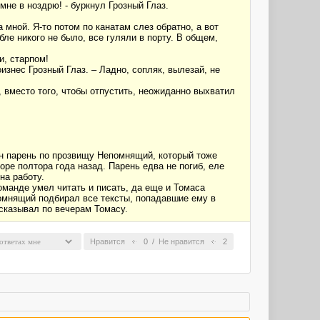
мне в ноздрю! - буркнул Грозный Глаз.
а мной. Я-то потом по канатам слез обратно, а вот
бле никого не было, все гуляли в порту. В общем,
и, старпом!
оизнес Грозный Глаз. – Ладно, сопляк, вылезай, не
, вместо того, чтобы отпустить, неожиданно выхватил
ин парень по прозвищу Непомнящий, который тоже
оре полтора года назад. Парень едва не погиб, еле
на работу.
оманде умел читать и писать, да еще и Томаса
помнящий подбирал все тексты, попадавшие ему в
сказывал по вечерам Томасу.
Нравится
0
/
Не нравится
2