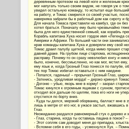
деревянным протезом на левой ноге и железным крюко
мог напугать только своим видом, не говоря уж о то
увидел остальную команду, то испытал еще больший т
на работу, и Томас смирился со своей участью, поск
наверняка забрали бы в работный дом как сироту и б
Для начала Томаса приставили на камбуз, где он без
хотел браться. Поначалу ему было чрезвычайно тяжел
была для него единственной семьей, как корабль пре
Корабль капитана Хука носил гордое имя «Легенда с
Америки и Африки. По большей части они занималис
нрав команды капитана Хука и доверяли ему свой не
Томас драил палубу щеткой, когда мимо прошел стар
давней драке. На грубом лице старпома, испещренно
расправу. Почему-то он сразу невзлюбил юнгу и никог
было, конечно, бессмысленно, но как мог, мстил ему
ему язык и, когда Грозный Глаз понесся по палубе, 
тех пор Томас избегал оставаться с ним наедине.
- Попался, гаденыш! – прорычал Грозный Глаз, широк
- Заткнись, уродливая морда! – дерзко крикнул Томас
- Догоню – убью, якорь мне в корму! – заорал старпом
Томас кинулся к огромным ящикам с сукном, протисн
отходил все дальше по щелям, пока его ноги не упер
спустился по борту вниз.
- Куда ты делся, мерзкий оборванец, балласт мне в з
лишь в метре от его ног, в ужасе застыл, вжавшись 
Глаз.
Неожиданно раздался равномерный стук о дерево и х
- Глаз, старина, когда ты оставишь пацана в покое? 
- Этот сопляк сам доводит меня до припадка, хлыста 
- Вспомни себя в его годы, - усмехнулся Хук. – Пом