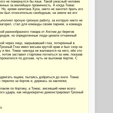
кого не повернулся бы язык. Такой ужасный человек
ненных за малейшую провинность. А когда Томас
о, кроме капитана Хука, никто не захотел брать его
 он был относительно свободным, на земле же его
выполнял прочую грязную работу, за которую никто не
 загорел, стал для команды своим парнем, а команда
ой разнообразного товара от Англии до берегов
ородов, но определенные люди ценили отчаянный
ой через лицо, закрывавшей глаз, потерянный в
розный Глаз имел весьма крутой нрав и был скор на
 и без. Томас никогда не жаловался на него, ибо это
 потом заставил старпома погнаться за ним, показав
прокатился по доскам, чуть не выломав бортик. С
одвигать ящики, пытаясь добраться до юнги. Томас
перелез за бортик и, держась за заклепки,
улаком по бортику, а Томас, висевший ниже всего
ного удара, как неоднократно демонстрировал Грозный
з.