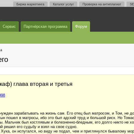
Биржа маркетинга
Каталог услуг
Проверка на антиплагиат
SE
Сервис
Партнёрская программа
Форум
ма
его
укаф) глава вторая и третья
998
ужден зарабатывать на жизнь сам. Его отец был матросом, и Том, не до
 сын пошел в матросы, ибо это был адский труд и большой риск. Но Тома
ы. Мальчик был костлявым и болезненно-бледным, его долго никто не х
ый решил его судьбу и взял на свое судно.
 Хука, он испугался, но виду не подал, чем и приглянулся бывалому мо