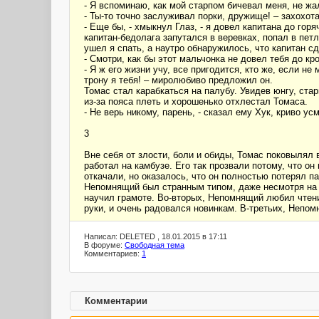
- Я вспоминаю, как мой старпом бичевал меня, не жал
- Ты-то точно заслуживал порки, дружище! – захохот
- Еще бы, - хмыкнул Глаз, - я довел капитана до горя
капитан-бедолага запутался в веревках, попал в петл
ушел я спать, а наутро обнаружилось, что капитан сд
- Смотри, как бы этот мальчонка не довел тебя до кр
- Я ж его жизни учу, все пригодится, кто же, если н
трону я тебя! – миролюбиво предложил он.
Томас стал карабкаться на палубу. Увидев юнгу, ста
из-за пояса плеть и хорошенько отхлестал Томаса.
- Не верь никому, парень, - сказал ему Хук, криво ус
3
Вне себя от злости, боли и обиды, Томас поковылял
работал на камбузе. Его так прозвали потому, что он
откачали, но оказалось, что он полностью потерял па
Непомнящий был странным типом, даже несмотря на то
научил грамоте. Во-вторых, Непомнящий любил чтени
руки, и очень радовался новинкам. В-третьих, Непо
Написал: DELETED , 18.01.2015 в 17:11
В форуме:
Свободная тема
Комментариев:
1
Комментарии