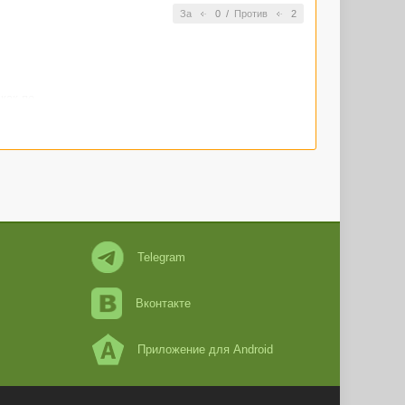
За
0
/
Против
2
как по-
икому, кроме
столковать.
писаниной
ачинал
ается только
Telegram
Вконтакте
Приложение для Android