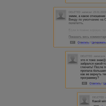
DELETED
написал 23.01.2015
эммм, а какое отношение
Винду по умолчанию на 
полететть.
Если я помню хорошо, то
форматирования. И тольк
Показать весь комментар
а так нужно что-то вроде F
софтулька).
#7
Ответить
/
Цитировать
Но я давно уже ничего н
облаках. Военных секрето
DELETED
написала 
это я тоже знаю)
забрался какой-т
глючить! После п
пропала большая 
как ее вернуть т
программку?
#8
Ответить
/
Ц
DELETED
Какой wi