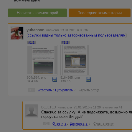
Комментарии
Написать комментарий
Последние комментарии
yuhanson
написал 23.01.2015 в 00:36
[
ссылки видны только авторизованным пользователям
]
#1.1
#1.2
604x584, png
516x565, png
94.4 Kb
138 Kb
#1
Ответить
/
Цитировать
/
Скрыть ветку
DELETED
написала 23.01.2015 в 11:29
в ответ на #1
Спасибо за ссылку! А не подскажете, возможно 
переустановки Винды?
#2
Ответить
/
Цитировать
/
Скрыть ветку