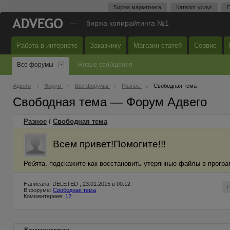
Биржа маркетинга
Каталог услуг
П
—
биржа копирайтинга №1
Работа в интернете
Заказчику
Магазин статей
Сервис
Все форумы
Новые сообщения
Адвего
Форум
Все форумы
Разное
Свободная тема
Свободная тема — Форум Адвего
Разное
/
Свободная тема
Всем привет!Помогите!!!
Ребята, подскажите как восстановить утерянные файлы в програ
Написала: DELETED , 23.01.2015 в 00:12
В форуме:
Свободная тема
Комментариев:
12