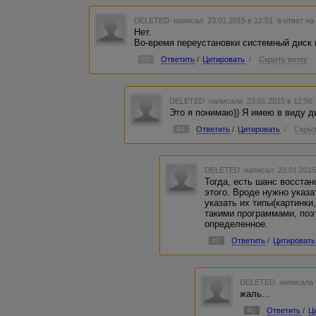
DELETED
написал 23.01.2015 в 12:51
в ответ на
Нет.
Во-время переустановки системный диск
#3
Ответить
/
Цитировать
/
Скрыть ветку
DELETED
написала 23.01.2015 в 12:5
Это я понимаю)) Я имею в виду д
#4
Ответить
/
Цитировать
/
Скрыт
DELETED
написал 23.01.2015
Тогда, есть шанс восста
этого. Вроде нужно указа
указать их типы(картинки
такими программами, поэ
определенное.
#5
Ответить
/
Цитировать
DELETED
написала 
жаль...
#6
Ответить
/
Ц