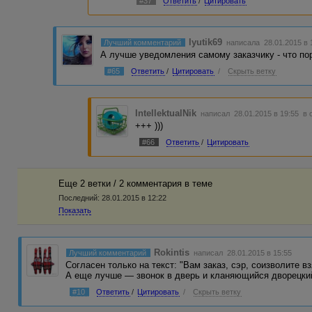
#37
Ответить
/
Цитировать
lyutik69
Лучший комментарий
написала 28.01.2015 в
А лучше уведомления самому заказчику - что пор
#65
Ответить
/
Цитировать
/
Скрыть ветку
IntellektualNik
написал 28.01.2015 в 19:55
в 
+++ )))
#66
Ответить
/
Цитировать
Еще 2 ветки / 2 комментария в темe
Последний:
28.01.2015 в 12:22
Показать
Rokintis
Лучший комментарий
написал 28.01.2015 в 15:55
Согласен только на текст: "Вам заказ, сэр, соизволите вз
А еще лучше — звонок в дверь и кланяющийся дворецки
#10
Ответить
/
Цитировать
/
Скрыть ветку