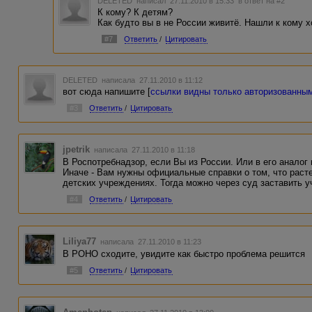
DELETED
написал 27.11.2010 в 15:33
в ответ на #2
К кому? К детям?
Как будто вы в не России живитё. Нашли к кому 
#7
Ответить
/
Цитировать
DELETED
написала 27.11.2010 в 11:12
вот сюда напишите [
ссылки видны только авторизованны
#3
Ответить
/
Цитировать
jpetrik
написала 27.11.2010 в 11:18
В Роспотребнадзор, если Вы из России. Или в его аналог 
Иначе - Вам нужны официальные справки о том, что расте
детских учреждениях. Тогда можно через суд заставить у
#4
Ответить
/
Цитировать
Liliya77
написала 27.11.2010 в 11:23
В РОНО сходите, увидите как быстро проблема решится
#5
Ответить
/
Цитировать