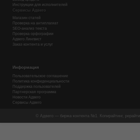
Инструкции для исполнителей
Сервисы Адвего
Магазин статей
Проверка на антиплагиат
SEO-анализ текста
Проверка орфографии
Адвего
Лингвист
Заказ контента и услуг
Информация
Пользовательское соглашение
Политика конфиденциальности
Поддержка пользователей
Партнерская программа
Новости Адвего
Сервисы Адвего
© Адвего — биржа контента №1. Копирайтинг, рерайти