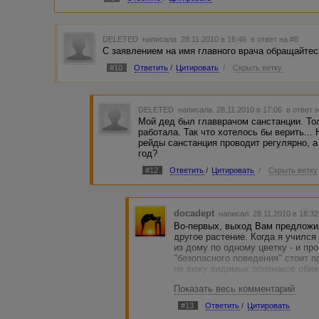
простое решение.Не тратить время на поиски моей страни
полезное,красивое растение вместо молочая,которое,кст
прежде всего!Часто беда приходит, откуда ее не ждешь.
замечания по поводу безопасного поведения вашего сына.
DELETED
написала 28.11.2010 в 16:46
в ответ на #8
Ребят, это пишет учитель…
С заявлением на имя главного врача обращайтесь
ЗЫ: может, кто-то знает, что такое «безопасное поведени
#10
Ответить
/
Цитировать
/
Скрыть ветку
ЗЗЫ: на всякий случай подготовилась к походу в санстан
очередь занимаются подобными вопросами). Но обычно ш
санстанции с распростертыми объятьями и «сумками»…
DELETED
написала 28.11.2010 в 17:06
в ответ 
Мой дед был главврачом санстанции. Тол
работала. Так что хотелось бы верить... 
рейды санстанция проводит регулярно, а
год?
#12
Ответить
/
Цитировать
/
Скрыть ветку
docadept
написал 28.11.2010 в 18:3
Во-первых, выход Вам предложил
другое растение. Когда я учился
из дому по одному цветку - и пр
"безопасного поведения" стоит 
не вижу видимых признаков обиж
учительница ответила по сути и 
Показать весь комментарий
#13
Ответить
/
Цитировать