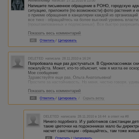
Amenhotep
написал 27.11.2010 в 13:00
Напишите письменное обращение в РОНО, городскую адм
ситуацию, приложите (по возможности) фото растения и е
о приеме обращения в канцелярии каждой из организаций 
все тихо - обращайтесь на более высокий уровень власти
(проштампованных и подписанных). Все быстро разрешить
Показать весь комментарий
#6
Ответить
/
Цитировать
DELETED
написала 28.11.2010 в 16:24
Попробовала еще раз достучаться. В Одноклассниках ск
пожалуйста. Может, кто-то объяснит, чем я могла ее оско
Мое сообщение:
Здравствуйте еще раз, Ольга Анатольевна!
Простите за настойчивость. Но меня, честно говоря, уди
токсичности представителей рода молочайных. На просто
Показать весь комментарий
система выдает несколько десятков тысяч страниц.
Приведу пример: [
ссылки видны только авторизованным 
#8
Ответить
/
Цитировать
/
Скрыть ветку
Про озеленение детских учреждений: [
ссылки видны толь
Цитата из периодической прессы: [вырезаю за ненадобно
То, что ядовитые растения присутствуют в каждом классе
привести к трагедии. И даже если случаев отравления не 
DELETED
написала 28.11.2010 в 16:44
в ответ на #8
оставлять так, как есть.
Ничего подобного. И у работников санстанции дети
Я верю в то, что Вы – разумный и вдумчивый человек. Д
такие цветочки на подоконниках мало бы директри
класса!
насчет санстанции - обращайтесь, там тоже живы
На что получаю ответ (оригинал):
Уважаемая,Юлия!Согласна с Вашим предложением начать
#9
Ответить
/
Цитировать