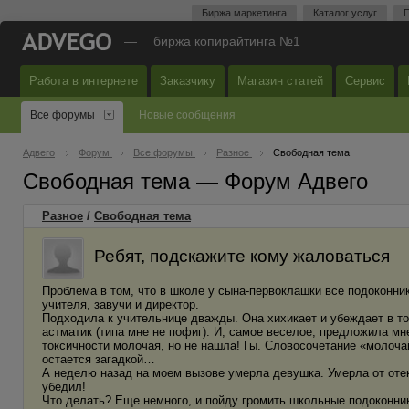
Биржа маркетинга
Каталог услуг
П
—
биржа копирайтинга №1
Работа в интернете
Заказчику
Магазин статей
Сервис
Все форумы
Новые сообщения
Адвего
Форум
Все форумы
Разное
Свободная тема
Свободная тема — Форум Адвего
Разное
/
Свободная тема
Ребят, подскажите кому жаловаться
Проблема в том, что в школе у сына-первоклашки все подоконни
учителя, завучи и директор.
Подходила к учительнице дважды. Она хихикает и убеждает в том
астматик (типа мне не пофиг). И, самое веселое, предложила мн
токсичности молочая, но не нашла! Гы. Словосочетание «молочай
остается загадкой…
А неделю назад на моем вызове умерла девушка. Умерла от отека
убедил!
Что делать? Еще немного, и пойду громить школьные подоконник