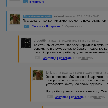
#1
В контексте
torknut
Лучший комментарий
написал 17.04.2015 в 09:48
Лук, арбалет, копье - им животное легче покалечить чем
#1
Ответить
/
Цитировать
/
Скрыть ветку
diego86
написал 17.04.2015 в 09:53
в ответ на #1
То есть, вы считаете, что здесь причина в гуман
версия, но и с ружьем часто бывают подранки, к
лесу. А про ночную рыбалку у вас есть какие-то 
#2
Ответить
/
Цитировать
/
Скрыть ветку
torknut
написал 17.04.2015 в 10:30
в ответ на 
Это не версия. Мой основной заработок -
с егерями, и с охотниками. Все они прок
устраивают "охоту" со своим оружием. Ес
Про рыбалку ничего сказать не могу. Увы 
#3
Ответить
/
Цитировать
/
Скрыть ветку