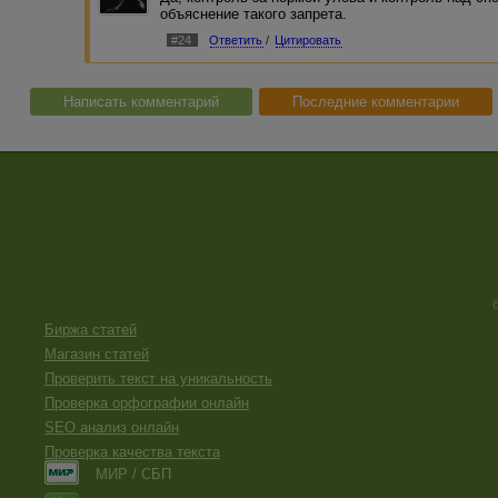
объяснение такого запрета.
#24
Ответить
/
Цитировать
Написать комментарий
Последние комментарии
Биржа статей
Магазин статей
Проверить текст на уникальность
Проверка орфографии онлайн
SEO анализ онлайн
Проверка качества текста
МИР / СБП