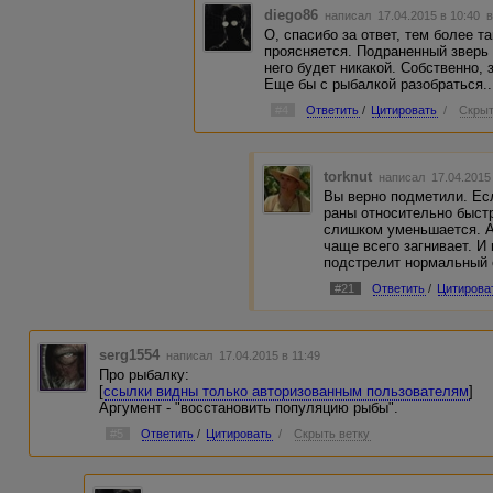
diego86
написал 17.04.2015 в 10:40
в
О, спасибо за ответ, тем более т
проясняется. Подраненный зверь 
него будет никакой. Собственно, 
Еще бы с рыбалкой разобраться...
#4
Ответить
/
Цитировать
/
Скрыт
torknut
написал 17.04.2015
Вы верно подметили. Ес
раны относительно быст
слишком уменьшается. А 
чаще всего загнивает. И
подстрелит нормальный 
#21
Ответить
/
Цитирова
serg1554
написал 17.04.2015 в 11:49
Про рыбалку:
[
ссылки видны только авторизованным пользователям
]
Аргумент - "восстановить популяцию рыбы".
#5
Ответить
/
Цитировать
/
Скрыть ветку