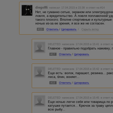
diego86
написал 17.04.2015 в 15:38
в ответ на #14
Нет, не гуманно сетью, экраном или электроудочко
ловля, а вредительство. А ловля поплавочной уд
такого плохого. Вполне спортивные и культурные
ночью из-за ее зрения, я все же не согласен.
#15
Ответить
/
Цитировать
/
Скрыть ветку
DELETED
написала 17.04.2015 в 15:41
в ответ н
Главное - правильно подобрать наживку, п
#17
Ответить
/
Цитировать
DELETED
написала 17.04.2015 в 15:42
в ответ н
Еще есть: волок, парашют, резинка... рак
леса, блин, воняет...
#18
Ответить
/
Цитировать
DELETED
написала 17.04.2015 в 15:45
в ответ н
Еще ночью легче себя или товарища по р
катушке путается... Крючок за траву цеп
всю рыбу...