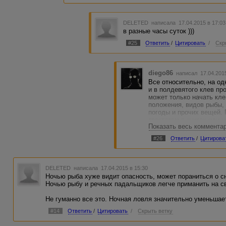
DELETED
написала 17.04.2015 в 17:0
в разные часы суток )))
#25
Ответить
/
Цитировать
/
Скр
diego86
написал 17.04.201
Все относительно, на од
и в полдевятого клев пр
может только начать кле
положения, видов рыбы,
погоды и прочих вещей. 
трактатам в книгах или н
Показать весь коммента
тогда-то будет активнич
на определенную наживку
#26
Ответить
/
Цитирова
кукурузу или маленькие 
довелось рыбачить на од
вообще не трогал ни мам
Просидел где-то час, рез
DELETED
написала 17.04.2015 в 15:30
стукнуло, замесил мякиш
Ночью рыба хуже видит опасность, может пораниться о с
что эти трактаты полны 
Ночью рыбу и речных падальщиков легче приманить на св
иначе.
Не гуманно все это. Ночная ловля значительно уменьшае
#14
Ответить
/
Цитировать
/
Скрыть ветку