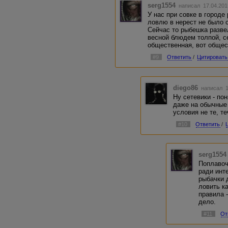
serg1554
написал 17.04.201
У нас при совке в городе
ловлю в нерест не было с
Сейчас то рыбешка разве
весной блюдем толпой, с
общественная, вот общес
#9
Ответить
/
Цитировать
diego86
написал 1
Ну сетевики - по
даже на обычные
условия не те, т
#10
Ответить
/
serg1554
Поплавоч
ради инте
рыбачки 
ловить к
правила 
дело.
#11
От