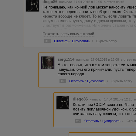
diego86
написал 17.04.2015 в 12:05
в ответ на #5
Не понимаю, как ночной лов может наносить ущер
такое, что в нерест ловить вообще нельзя. Счита
нереста вообще не клюет. То есть, если ловить "п
кинул поплавочную удочку с двумя крюками, то у 
участвует в размонжении. Или очень старая или о
популяции. Тут физически не заставишь ее клеват
Показать весь комментарий
ситуация одинаковая, тот кто разможается – тот п
бултыхается и мечет икру. Не увидел я тут конкр
#6
Ответить
/
Цитировать
/
Скрыть ветку
serg1554
написал 17.04.2015 в 12:09
в ответ н
А кто говорит, что в этом запрете есть м
чинушам, они его принимали, пусть тепе
своего народа.
#7
Ответить
/
Цитировать
/
Скрыть ветку
diego86
написал 17.04.2015 в 12:15
в
Кстати при СССР такого не было
ловить поплавочной удочкой, с ус
считалась нарушением, и то лови
#8
Ответить
/
Цитировать
/
Скрыт