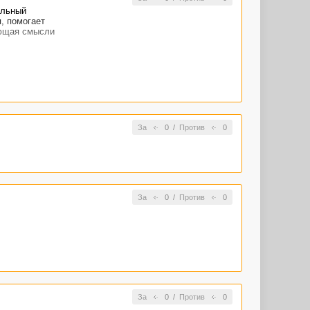
альный
, помогает
еющая смысли
За
0
/
Против
0
За
0
/
Против
0
За
0
/
Против
0