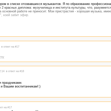
ером в списке отозвавшихся музыкантов. Я по образованию профессион
 2 красных диплома: музучилища и института культуры, что, разумеется
на основной работе не приносит. Мои пристрастия - хорошая музыка, им
, коей забит эфир.
4
в ответ на #17
тку
12:14
в ответ на #18
 праздниками.
 и Вашим воспитанникам!:)
вет на #17