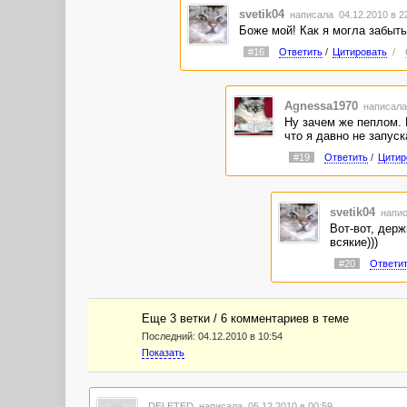
svetik04
написала 04.12.2010 в 
Боже мой! Как я могла забыть
#16
Ответить
/
Цитировать
/
Agnessa1970
написала
Ну зачем же пеплом. 
что я давно не запуск
#19
Ответить
/
Цитир
svetik04
напис
Вот-вот, держ
всякие)))
#20
Ответи
Еще 3 ветки / 6 комментариев в темe
Последний:
04.12.2010 в 10:54
Показать
DELETED
написала 05.12.2010 в 00:59