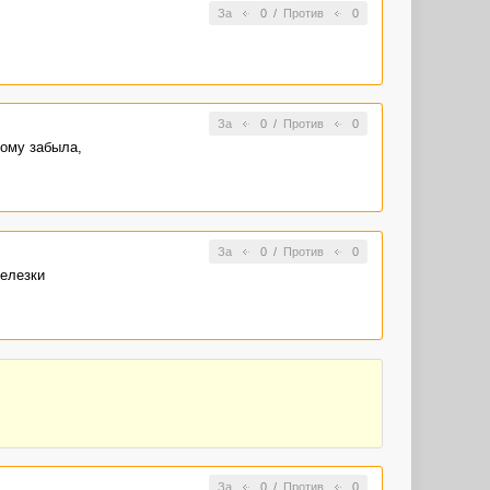
За
0
/
Против
0
За
0
/
Против
0
тому забыла,
За
0
/
Против
0
железки
За
0
/
Против
0