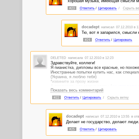
"хорошая музыка, имеющая смысли ме
#23
Ответить
/
Цитировать
/
Скрыть ве
docadept
написал 07.12.2010 в 
Тю, вот я запарился, смысли к
#24
Ответить
/
Цитировать
DELETED
написала 07.12.2010 в 12:23
Здравствуйте, коллеги!
Я пианистка, дипломы все красные, но похоже 
Иностранные попытки купить нас, как специали
(Украина, я люблю тебя)
*извините за прозу жизни
А послушать нас можно здесь: [
ссылки видны
Показать весь комментарий
Рада знакомству с Вами:)
#22
Ответить
/
Цитировать
/
Скрыть ветку
docadept
написал 07.12.2010 в 13:55
в от
Делает не государство, делают люди
#25
Ответить
/
Цитировать