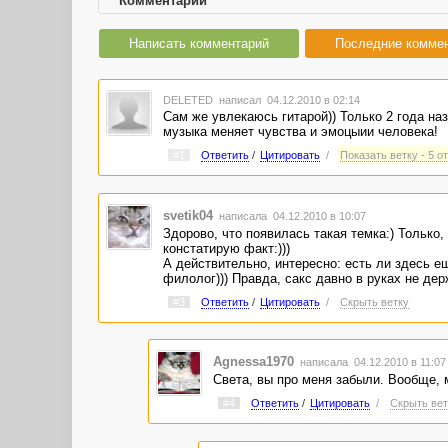
Комментарии
Написать комментарий
Последние комме
DELETED
написал 04.12.2010 в 02:14
Сам же увлекаюсь гитарой)) Только 2 года наз
музыка меняет чувства и эмоцыии человека!
#1
Ответить
/
Цитировать
/
Показать ветку - 5 о
svetik04
написала 04.12.2010 в 10:07
Здорово, что появилась такая темка:) Только
констатирую факт:)))
А действительно, интересно: есть ли здесь е
филолог))) Правда, сакс давно в руках не дер
#3
Ответить
/
Цитировать
/
Скрыть ветку
Agnessa1970
написала 04.12.2010 в 11:0
Света, вы про меня забыли. Вообще, 
#4
Ответить
/
Цитировать
/
Скрыть вет