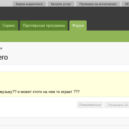
Биржа маркетинга
Каталог услуг
Проверка на антиплагиат
SE
Сервис
Партнёрская программа
Форум
ма
его
музыку?? и может ктото на чем то играет ???
Пожаловаться