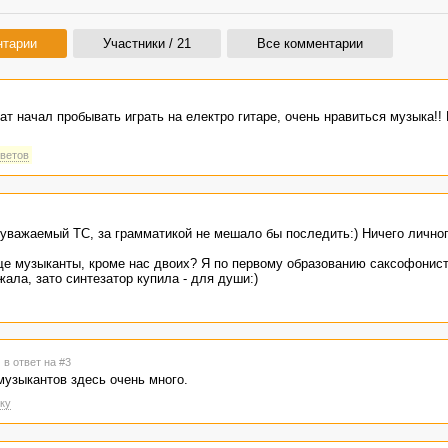
нтарии
Участники / 21
Все комментарии
ат начал пробывать играть на електро гитаре, очень нравиться музыка!!
тветов
, уважаемый ТС, за грамматикой не мешало бы последить:) Ничего личног
ще музыканты, кроме нас двоих? Я по первому образованию саксофонист,
жала, зато синтезатор купила - для души:)
7
в ответ на #3
музыкантов здесь очень много.
ку