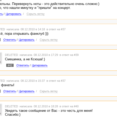
льны. Перевернуть ноты - это действительно очень сложно:)
о, что нашли минутку и "пришли" на концерт.
ть
/
Цитировать
/
Скрыть ветку
TED
написала 08.12.2010 в 14:18
в ответ на #37
сё, пора открывать фанклуб )))
Ответить
/
Цитировать
/
Скрыть ветку
DELETED
написала 08.12.2010 в 17:29
в ответ на #39
Смешинка, а не Ксюша!:)
#42
Ответить
/
Цитировать
TED
написала 08.12.2010 в 15:37
в ответ на #37
в фанаты!
Ответить
/
Цитировать
/
Скрыть ветку
DELETED
написала 08.12.2010 в 18:28
в ответ на #40
Увидеть такое сообщение от Вас - это честь для меня!
Спасибо:)