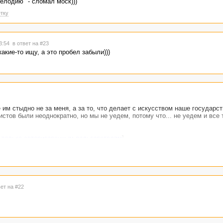
лодию" - сломал моск)))
тку
13:54
в ответ на #23
акие-то ищу, а это пробел забыли)))
им стыдно не за меня, а за то, что делает с искусством наше государст
стов были неоднократно, но мы не уедем, потому что... не уедем и все 
 только авторизованным пользователям
]
вет на #22
.