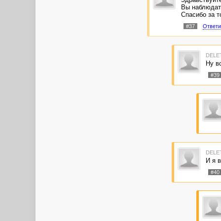
Вы наблюдате
Спасибо за т
#37
Ответи
DELE
Ну в
#39
DELE
И я 
#40