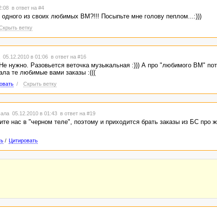
22:08
в ответ на #4
 одного из своих любимых ВМ?!!! Посыпьте мне голову пеплом...:)))
Скрыть ветку
 05.12.2010 в 01:06
в ответ на #16
Не нужно. Разовьется веточка музыкальная :))) А про "любимого ВМ" по
ала те любимые вами заказы :(((
овать
/
Скрыть ветку
ала 05.12.2010 в 01:43
в ответ на #19
ите нас в "черном теле", поэтому и приходится брать заказы из БС про 
ть
/
Цитировать