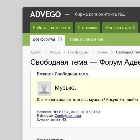
—
биржа копирайтинга №1
Работа в интернете
Заказчику
Магазин статей
Все форумы
Новые сообщения
Адвего
Форум
Все форумы
Разное
Свободная те
Свободная тема — Форум Адв
Разное
/
Свободная тема
Музыка
Как моного значит для вас музыка? Какую кто любит 
Написал: DELETED , 04.12.2010 в 01:53
В форуме:
Свободная тема
Комментариев:
43