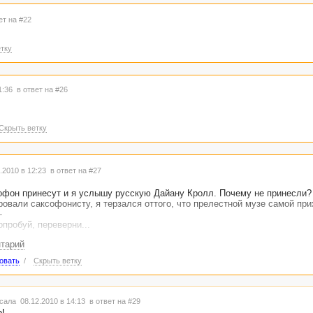
ет на #22
тку
21:36
в ответ на #26
Скрыть ветку
.2010 в 12:23
в ответ на #27
офон принесут и я услышу русскую Дайану Кролл. Почему не принесли?
ровали саксофонисту, я терзался оттого, что прелестной музе самой пр
-
опробуй, переверни...
нтарий
 любовь взаимная, это очевидно. И задача у вас тяжелая - мрак рассеив
бо.
овать
/
Скрыть ветку
сала 08.12.2010 в 14:13
в ответ на #29
!