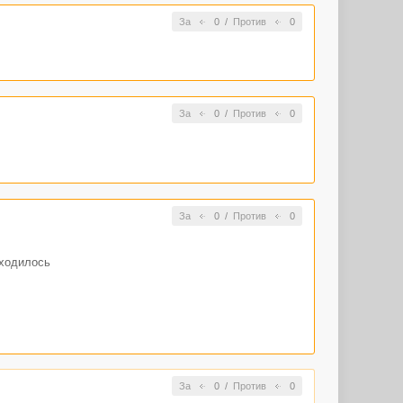
За
0
/
Против
0
За
0
/
Против
0
За
0
/
Против
0
иходилось
ать. Но вы это
За
0
/
Против
0