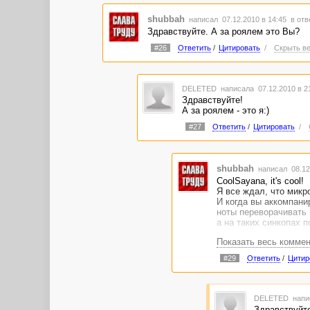
shubbah
написал 07.12.2010 в 14:45
в отв
Здравствуйте. А за роялем это Вы?
#26
Ответить
/
Цитировать
/
Скрыть ве
DELETED
написала 07.12.2010 в 
Здравствуйте!
А за роялем - это я:)
#27
Ответить
/
Цитировать
/
shubbah
написал 08.12
CoolSayana, it's cool!
Я все ждал, что микр
И когда вы аккомпани
ноты переворачивать 
а на таких синкопах п
Показать весь комме
У вас с инструментом
делаете легко. Спаси
#29
Ответить
/
Цитир
DELETED
напи
Здравствуйте