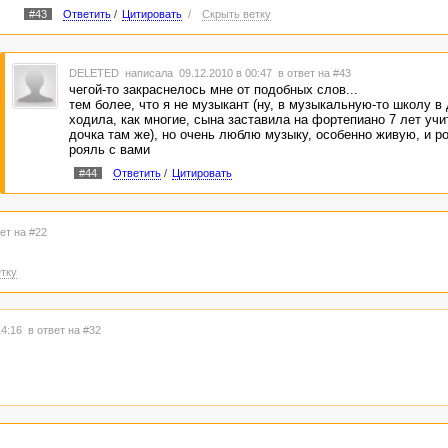
#43
Ответить
/
Цитировать
/
Скрыть ветку
DELETED
написала 09.12.2010 в 00:47
в ответ на #43
чегой-то закраснелось мне от подобных слов...
тем более, что я не музыкант (ну, в музыкальную-то школу в
ходила, как многие, сына заставила на фортепиано 7 лет учи
дочка там же), но очень люблю музыку, особенно живую, и ро
рояль с вами
#44
Ответить
/
Цитировать
ет на #22
тку
14:16
в ответ на #32