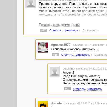
Привет, форумчане. Приятно быть энным ном
музыкант, пианистка и хоровой дирижер. Имею
мне в "писательстве", но вот больших денег 
мелодию, а не "музыкальная попсовая жвачка"
Показать весь комментарий
#17
Ответить
/
Цитировать
/
Скрыть ветку
Agnessa1970
написала 05.12.2010 в 01:0
Скрипачка и хоровой дирижер :)))
#18
Ответить
/
Цитировать
/
Скрыть ве
DELETED
написала 07.12.2010 в 
Анечка!
Рада Вас видеть/читать:)
С наступающими прекрасными
Веры, чуда, вдохновения Вам
#21
Ответить
/
Цитировать
docadept
написал 07.12.2010 в 13:49
в от