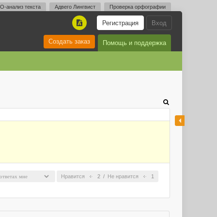
O-анализ текста
Адвего Лингвист
Проверка орфографии
Регистрация
Вход
A
Создать заказ
Помощь и поддержка
Нравится
2
/
Не нравится
1