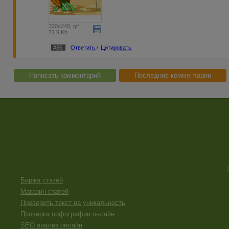
320x240, gif
71.9 Kb
#85
Ответить
/
Цитировать
Написать комментарий
Последние комментарии
Биржа статей
Магазин статей
Проверить текст на уникальность
Проверка орфографии онлайн
SEO анализ онлайн