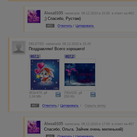
Alexa0105
написала 08.12.2010 в 15:05
в ответ на #62
;) Спасибо, Рустам)
#65
Ответить
/
Цитировать
DELETED
написала 08.12.2010 в 15:20
Поздравляю! Всего хорошего!
#67.1
#67.2
453x479, gif
700x525, gif
1.04 Mb
250 Kb
#67
Ответить
/
Цитировать
/
Скрыть ветку
Alexa0105
написала 08.12.2010 в 17:09
в ответ на #67
Спасибо, Ольга. Зайчик очень миленький)
#69
Ответить
/
Цитировать