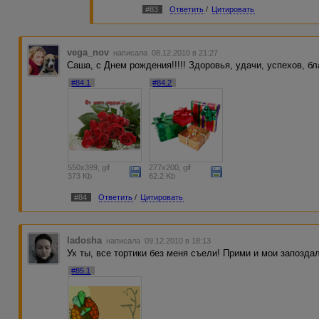
#83
Ответить
/
Цитировать
vega_nov
написала 08.12.2010 в 21:27
Саша, с Днем рождения!!!!! Здоровья, удачи, успехов, б
#84.1
#84.2
550x399, gif
277x200, gif
373 Kb
62.2 Kb
#84
Ответить
/
Цитировать
ladosha
написала 09.12.2010 в 18:13
Ух ты, все тортики без меня съели! Прими и мои запозда
#85.1