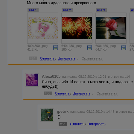
Много-много чудесного и прекрасного.
#14.1
#14.2
#14.3
#
400x300, jpeg
640x480, jpeg
600x450, jpeg
58
41.2 Kb
185 Kb
64.7 Kb
27
#14
Ответить
/
Цитировать
/
Скрыть ветку
Alexa0105
написала 08.12.2010 в 12:01
в ответ на #14
Лина, спасибо. И салют в мою честь, и подарок с
нибудь)))
#36
Ответить
/
Цитировать
/
Скрыть ветку
jpetrik
написала 08.12.2010 в 14:48
в ответ на 
:))
#63
Ответить
/
Цитировать