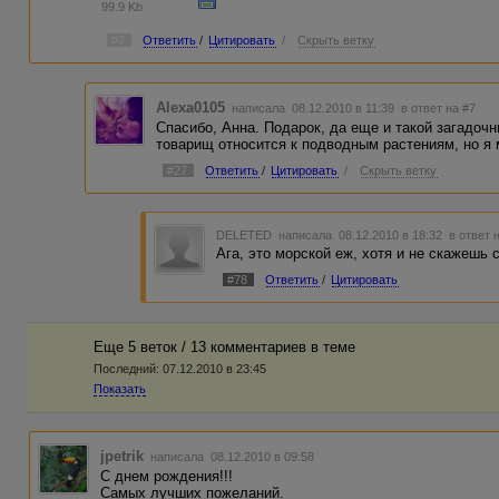
99.9 Kb
#7
Ответить
/
Цитировать
/
Скрыть ветку
Alexa0105
написала 08.12.2010 в 11:39
в ответ на #7
Спасибо, Анна. Подарок, да еще и такой загадоч
товарищ относится к подводным растениям, но я 
#27
Ответить
/
Цитировать
/
Скрыть ветку
DELETED
написала 08.12.2010 в 18:32
в ответ 
Ага, это морской еж, хотя и не скажешь 
#78
Ответить
/
Цитировать
Еще 5 веток / 13 комментариев в темe
Последний:
07.12.2010 в 23:45
Показать
jpetrik
написала 08.12.2010 в 09:58
С днем рождения!!!
Самых лучших пожеланий.