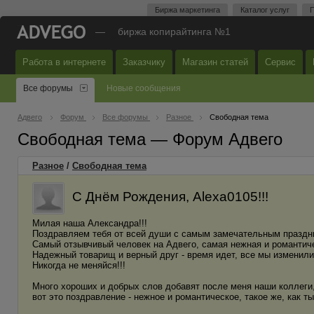
Биржа маркетинга
Каталог услуг
П
—
биржа копирайтинга №1
Работа в интернете
Заказчику
Магазин статей
Сервис
Все форумы
Новые сообщения
Адвего
Форум
Все форумы
Разное
Свободная тема
Свободная тема — Форум Адвего
Разное
/
Свободная тема
С Днём Рождения, Alexa0105!!!
Милая наша Александра!!!
Поздравляем тебя от всей души с самым замечательным праздни
Самый отзывчивый человек на Адвего, самая нежная и романтич
Надежный товарищ и верный друг - время идет, все мы изменилис
Никогда не меняйся!!!
Много хороших и добрых слов добавят после меня наши коллеги, а
вот это поздравление - нежное и романтическое, такое же, как ты 