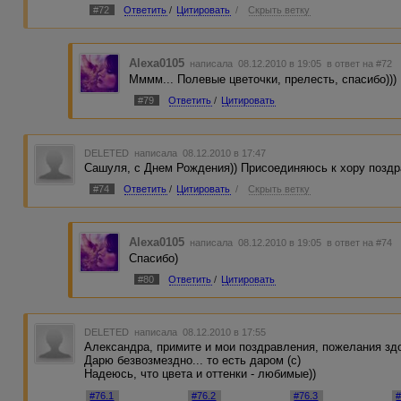
#72
Ответить
/
Цитировать
/
Скрыть ветку
Alexa0105
написала 08.12.2010 в 19:05
в ответ на #72
Мммм... Полевые цветочки, прелесть, спасибо)))
#79
Ответить
/
Цитировать
DELETED
написала 08.12.2010 в 17:47
Сашуля, с Днем Рождения)) Присоединяюсь к хору поздр
#74
Ответить
/
Цитировать
/
Скрыть ветку
Alexa0105
написала 08.12.2010 в 19:05
в ответ на #74
Спасибо)
#80
Ответить
/
Цитировать
DELETED
написала 08.12.2010 в 17:55
Александра, примите и мои поздравления, пожелания здо
Дарю безвозмездно... то есть даром (с)
Надеюсь, что цвета и оттенки - любимые))
#76.1
#76.2
#76.3
#