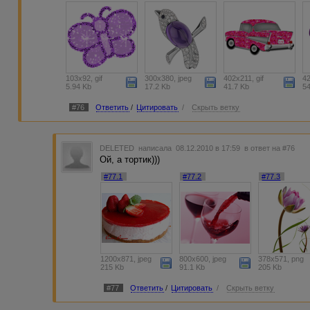
103x92, gif
300x380, jpeg
402x211, gif
42
5.94 Kb
17.2 Kb
41.7 Kb
5
#76
Ответить
/
Цитировать
/
Скрыть ветку
DELETED
написала 08.12.2010 в 17:59
в ответ на #76
Ой, а тортик)))
#77.1
#77.2
#77.3
1200x871, jpeg
800x600, jpeg
378x571, png
215 Kb
91.1 Kb
205 Kb
#77
Ответить
/
Цитировать
/
Скрыть ветку