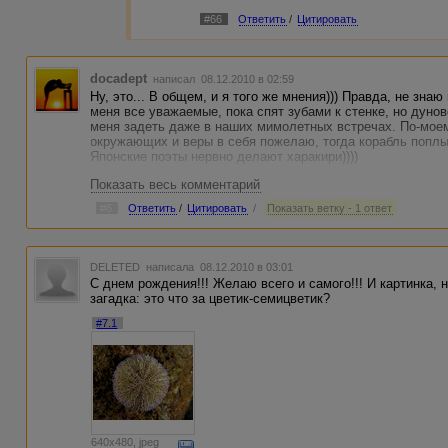
#66
Ответить
/
Цитировать
docadept
написал 08.12.2010 в 02:59
Ну, это... В общем, и я того же мнения))) Правда, не зна
меня все уважаемые, пока спят зубами к стенке, но дуно
меня задеть даже в наших мимолетных встречах. По-моему
окружающих и веры в себя пожелаю, тогда корабль поплыве
Японские поэты нервно делают харакири))))
Показать весь комментарий
#6
Ответить
/
Цитировать
/
Показать ветку - 1 ответ
DELETED
написала 08.12.2010 в 03:01
С днем рождения!!! Желаю всего и самого!!! И картинка, н
загадка: это что за цветик-семицветик?
#7.1
640x480, jpeg