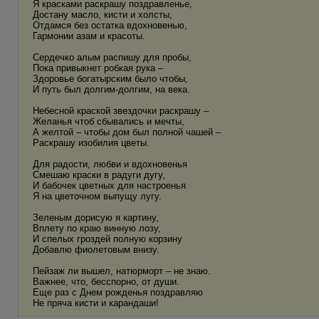
Я красками раскрашу поздравленье,
Достану масло, кисти и холсты,
Отдамся без остатка вдохновенью,
Гармонии азам и красоты.
Сердечко алым распишу для пробы,
Пока привыкнет робкая рука –
Здоровье богатырским было чтобы,
И путь был долгим-долгим, на века.
Небесной краской звездочки раскрашу –
Желанья чтоб сбывались и мечты,
А желтой – чтобы дом был полной чашей –
Раскрашу изобилия цветы.
Для радости, любви и вдохновенья
Смешаю краски в радуги дугу,
И бабочек цветных для настроенья
Я на цветочном выпущу лугу.
Зеленым дорисую я картину,
Вплету по краю винную лозу,
И спелых гроздей полную корзину
Добавлю фиолетовым внизу.
Пейзаж ли вышел, натюрморт – не знаю.
Важнее, что, бесспорно, от души.
Еще раз с Днем рожденья поздравляю
Не пряча кисти и карандаши!