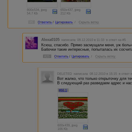
800x534, jpeg
650x437, jpeg
54.7 Kb
212 Kb
#5
Ответить
/
Цитировать
/
Скрыть ветку
Alexa0105
написала 08.12.2010 в 11:33
в ответ на #5
Ксюш, спасибо. Прямо засмущали меня, уж больн
Бабочки такие интересные, попыталась их сосчитат
#25
Ответить
/
Цитировать
/
Скрыть ветку
DELETED
написала 08.12.2010 в 15:15
в ответ 
Вот жалко, что только открыточку для те
В следующий раз разведаем адрес и нас
#66.1
600x439, jpeg
166 Kb