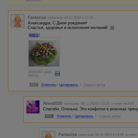
Fantaziya
написала 08.12.2010 в 12:19
Александра, С Днем рождения!
Счастья, здоровья и исполнения желаний! :)))
#39.1
1000x855, jpeg
360 Kb
#39
Ответить
/
Цитировать
/
Скрыть ветку
Alexa0105
написала 08.12.2010 в 13:10
в ответ на #39
Спасибо, Оленька. Это конфетки в розочках пряч
#54
Ответить
/
Цитировать
/
Скрыть ветку
Fantaziya
написала 08.12.2010 в 14:50
в ответ