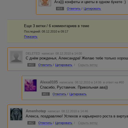
Ага))) конфеты и цветы в одном букете :)
#64
Ответить
/
Цитировать
Еще 3 ветки / 6 комментариев в темe
Последний:
08.12.2010 в 09:17
Показать
DELETED
написал 08.12.2010 в 14:00
С днём рожденья, Александра! Желаю тебе только хорош
#60
Ответить
/
Цитировать
/
Скрыть ветку
Alexa0105
написала 08.12.2010 в 14:06
в ответ на #60
Спасибо, Рустамчик. Прикольная ава))
#61
Ответить
/
Цитировать
Amenhotep
написал 08.12.2010 в 14:46
Алекса, поздравляю! Успехов и карьерного роста в виртуа
#62
Ответить
/
Цитировать
/
Скрыть ветку