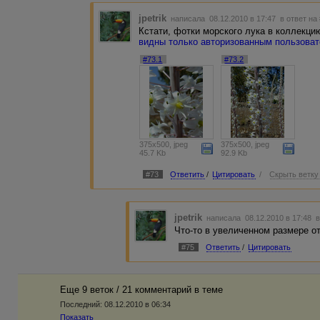
jpetrik
написала 08.12.2010 в 17:47
в ответ на
Кстати, фотки морского лука в коллекци
видны только авторизованным пользова
#73.1
#73.2
375x500, jpeg
375x500, jpeg
45.7 Kb
92.9 Kb
#73
Ответить
/
Цитировать
/
Скрыть ветку
jpetrik
написала 08.12.2010 в 17:48
в
Что-то в увеличенном размере от
#75
Ответить
/
Цитировать
Еще 9 веток / 21 комментарий в темe
Последний:
08.12.2010 в 06:34
Показать