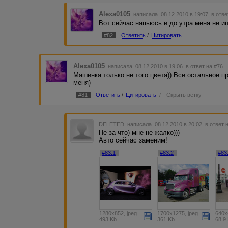
Alexa0105
написала 08.12.2010 в 19:07
в отве
Вот сейчас напьюсь и до утра меня не и
#82
Ответить
/
Цитировать
Alexa0105
написала 08.12.2010 в 19:06
в ответ на #76
Машинка только не того цвета)) Все остальное п
меня)
#81
Ответить
/
Цитировать
/
Скрыть ветку
DELETED
написала 08.12.2010 в 20:02
в ответ 
Не за что) мне не жалко)))
Авто сейчас заменим!
#83.1
#83.2
#83
1280x852, jpeg
1700x1275, jpeg
640x
493 Kb
361 Kb
68.9