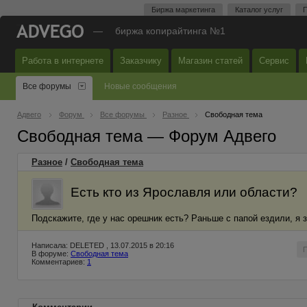
Биржа маркетинга
Каталог услуг
П
—
биржа копирайтинга №1
Работа в интернете
Заказчику
Магазин статей
Сервис
Все форумы
Новые сообщения
Адвего
Форум
Все форумы
Разное
Свободная тема
Свободная тема — Форум Адвего
Разное
/
Свободная тема
Есть кто из Ярославля или области?
Подскажите, где у нас орешник есть? Раньше с папой ездили, я 
Написала: DELETED , 13.07.2015 в 20:16
В форуме:
Свободная тема
Комментариев:
1