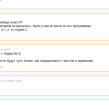
ообще класс!!!!
митрием встречалась, были у них встречи по его программам.
 и т. п. в студию:)
ет на #1
 с подругом ))
ости будут чуть позже, как определимся с местом и временем.
ку
0:11
в ответ на #2