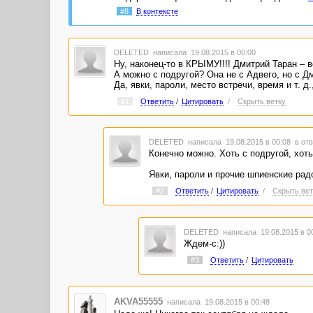
#8
В контексте
DELETED
написала 19.08.2015 в 00:00
Ну, наконец-то в КРЫМУ!!!! Дмитрий Таран – в
А можно с подругой? Она не с Адвего, но с Д
Да, явки, пароли, место встречи, время и т. д.,
#1
Ответить
/
Цитировать
/
Скрыть ветку
DELETED
написала 19.08.2015 в 00:08
в отв
Конечно можно. Хоть с подругой, хоть
Явки, пароли и прочие шпиенские рад
#2
Ответить
/
Цитировать
/
Скрыть вет
DELETED
написала 19.08.2015 в 0
Ждем-с:))
#3
Ответить
/
Цитировать
AKVA55555
написала 19.08.2015 в 00:48