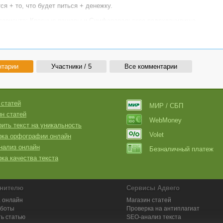
ся + то, что будет питься + денежку.
 варианта: Красные пещеры и Симферопольское водохранилище.
ь: [
ссылки видны только авторизованным пользователям
]
нтарии
Участники / 5
Все комментарии
 статей
МИР / СБП
н статей
WebMoney
ить текст на уникальность
Volet
рка орфографии онлайн
нализ онлайн
Безналичный платеж
ка качества текста
нителю
Сервисы Адвего
 онлайн
Магазин статей
аботы
Проверка на антиплагиат
ь статью
SEO-анализ текста