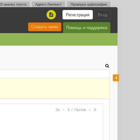
O-анализ текста
Адвего Лингвист
Проверка орфографии
Регистрация
Вход
A
Создать заказ
Помощь и поддержка
За
5
/
Против
0