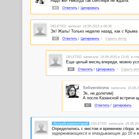
Надо же! Никогда так сентября не ждала.
#4
Ответить
/
Цитировать
DELETED
написал 19.08.2015 в 08:36
Эх! Жаль! Только неделю назад, как с Крыма 
#5
Ответить
/
Цитировать
/
Скрыть ветку
DELETED
написала 19.08.2015 в 13:45
в отв
Еще целый месяц впереди, можно успе
#6
Ответить
/
Цитировать
/
Скрыть вет
Seliverstovna
написала 19.08.2
Эх, не долетим)
А после Казанской встречи а
#7
Ответить
/
Цитировать
Лучший комментарий
DELETED
написала 29.08.201
Определились с местом и временем сбора: вс
задерживающихся и опаздывающих до 10 и в