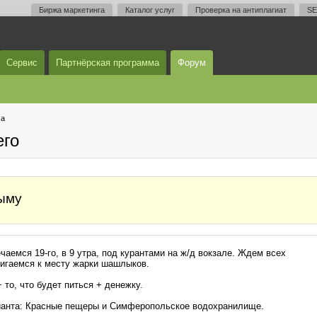
Биржа маркетинга
Каталог услуг
Проверка на антиплагиат
SE
Сервис
Партнёрская программа
Форум
ма
его
рыму
аемся 19-го, в 9 утра, под курантами на ж/д вокзале. Ждем всех
игаемся к месту жарки шашлыков.
 то, что будет питься + денежку.
рианта: Красные пещеры и Симферопольское водохранилище.