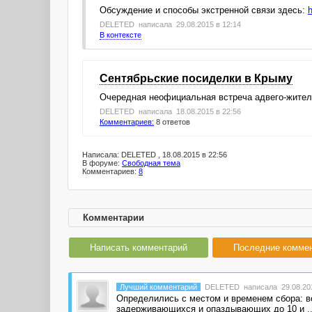
Обсуждение и способы экстренной связи здесь:
DELETED
написала 29.08.2015 в 12:14
В контексте
Сентябрьские посиделки в Крыму
Очередная неофициальная встреча адвего-жител
DELETED
написала 18.08.2015 в 22:56
Комментариев:
8 ответов
Написала: DELETED , 18.08.2015 в 22:56
В форуме:
Свободная тема
Комментариев:
8
Комментарии
Написать комментарий
Последние комме
Лучший комментарий
DELETED
написала 29.08.201
Определились с местом и временем сбора: вс
задерживающихся и опаздывающих до 10 и
.