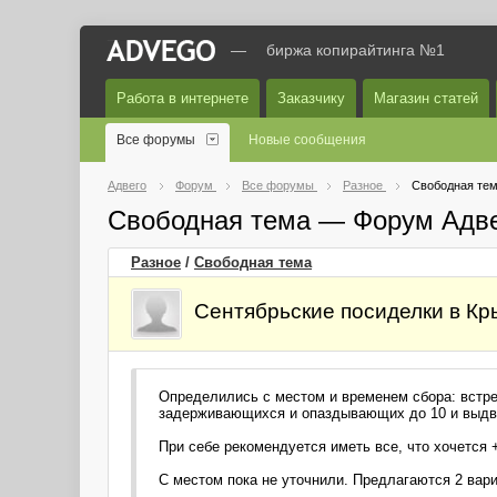
—
биржа копирайтинга №1
Работа в интернете
Заказчику
Магазин статей
Все форумы
Новые сообщения
Адвего
Форум
Все форумы
Разное
Свободная те
Свободная тема — Форум Адв
Разное
/
Свободная тема
Сентябрьские посиделки в К
Определились с местом и временем сбора: встреч
задерживающихся и опаздывающих до 10 и выдв
При себе рекомендуется иметь все, что хочется +
С местом пока не уточнили. Предлагаются 2 ва