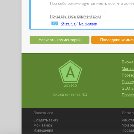
При себе рекомендуется иметь все, что хочет
С местом пока не уточнили. Предлагаются 2
Показать весь комментарий
Обсуждение и способы экстренной связи здес
#8
Ответить
/
Цитировать
Написать комментарий
Последние комме
Биржа
Магази
Провер
Прове
SEO а
биржа контента №1
Провер
Заказчику
Испол
Создать заказ
Работа
Мои заказы
Мои р
Извещения
Продат