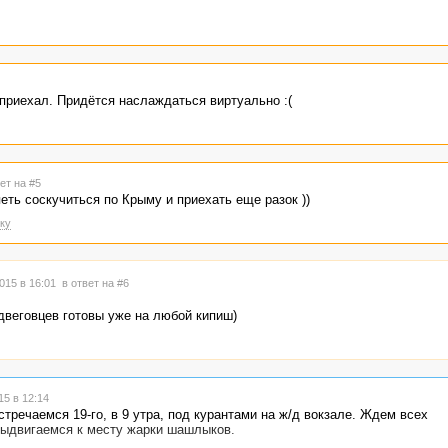
приехал. Придётся наслаждаться виртуально :(
ет на #5
ть соскучиться по Крыму и приехать еще разок ))
ку
015 в 16:01
в ответ на #6
двеговцев готовы уже на любой кипиш)
5 в 12:14
тречаемся 19-го, в 9 утра, под курантами на ж/д вокзале. Ждем всех
ыдвигаемся к месту жарки шашлыков.