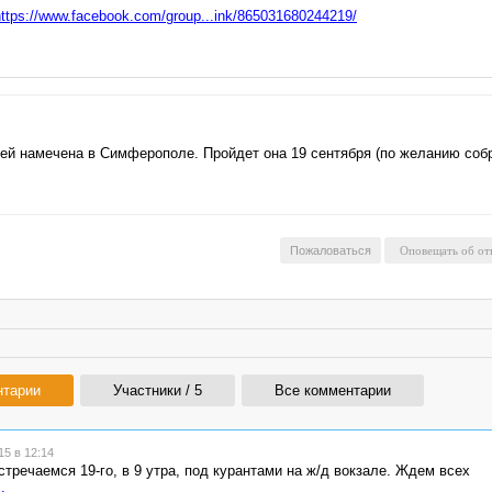
https://www.facebook.com/group...ink/865031680244219/
ей намечена в Симферополе. Пройдет она 19 сентября (по желанию соб
Пожаловаться
нтарии
Участники / 5
Все комментарии
5 в 12:14
тречаемся 19-го, в 9 утра, под курантами на ж/д вокзале. Ждем всех
..