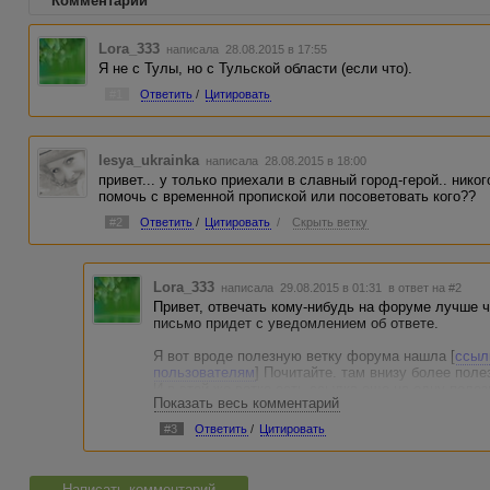
Комментарии
Lora_333
написала 28.08.2015 в 17:55
Я не с Тулы, но с Тульской области (если что).
#1
Ответить
/
Цитировать
lesya_ukrainka
написала 28.08.2015 в 18:00
привет... у только приехали в славный город-герой.. нико
помочь с временной пропиской или посоветовать кого??
#2
Ответить
/
Цитировать
/
Скрыть ветку
Lora_333
написала 29.08.2015 в 01:31
в ответ на #2
Привет, отвечать кому-нибудь на форуме лучше че
письмо придет с уведомлением об ответе.
Я вот вроде полезную ветку форума нашла [
ссыл
пользователям
] Почитайте. там внизу более поле
И в этой же ветке есть ссылка еще на одну полезн
Показать весь комментарий
авторизованным пользователям
]
#3
Ответить
/
Цитировать
Можно посмотреть, что еще Яндекс предлагает по
[
ссылки видны только авторизованным пользова
Что касается меня - понимаю, в какой трудной си
Написать комментарий