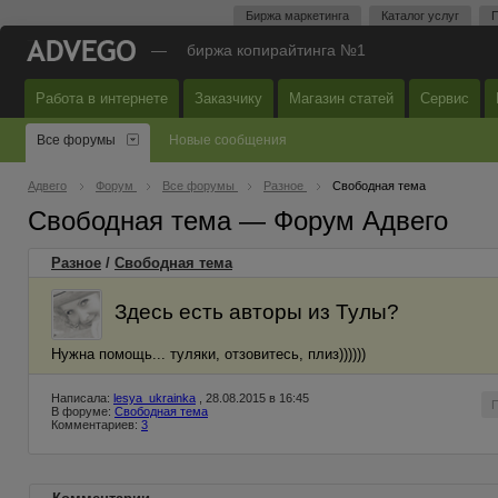
Биржа маркетинга
Каталог услуг
П
—
биржа копирайтинга №1
Работа в интернете
Заказчику
Магазин статей
Сервис
Все форумы
Новые сообщения
Адвего
Форум
Все форумы
Разное
Свободная тема
Свободная тема — Форум Адвего
Разное
/
Свободная тема
Здесь есть авторы из Тулы?
Нужна помощь... туляки, отзовитесь, плиз))))))
Написала:
lesya_ukrainka
, 28.08.2015 в 16:45
В форуме:
Свободная тема
Комментариев:
3