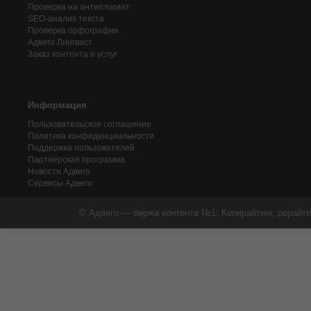
Проверка на антиплагиат
SEO-анализ текста
Проверка орфографии
Адвего
Лингвист
Заказ контента и услуг
Информация
Пользовательское соглашение
Политика конфиденциальности
Поддержка пользователей
Партнерская программа
Новости Адвего
Сервисы Адвего
© Адвего — биржа контента №1. Копирайтинг, рерайти