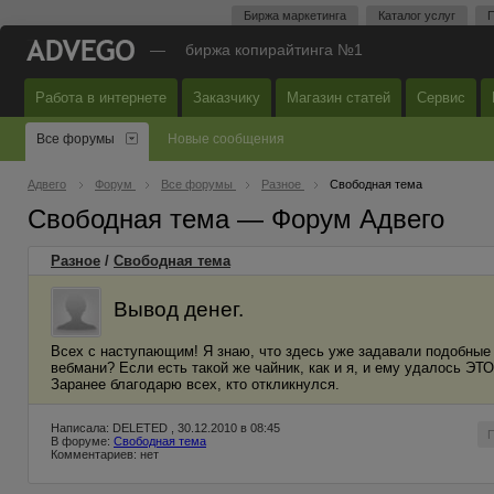
Биржа маркетинга
Каталог услуг
П
—
биржа копирайтинга №1
Работа в интернете
Заказчику
Магазин статей
Сервис
Все форумы
Новые сообщения
Адвего
Форум
Все форумы
Разное
Свободная тема
Свободная тема — Форум Адвего
Разное
/
Свободная тема
Вывод денег.
Всех с наступающим! Я знаю, что здесь уже задавали подобные в
вебмани? Если есть такой же чайник, как и я, и ему удалось ЭТ
Заранее благодарю всех, кто откликнулся.
Написала: DELETED , 30.12.2010 в 08:45
В форуме:
Свободная тема
Комментариев: нет