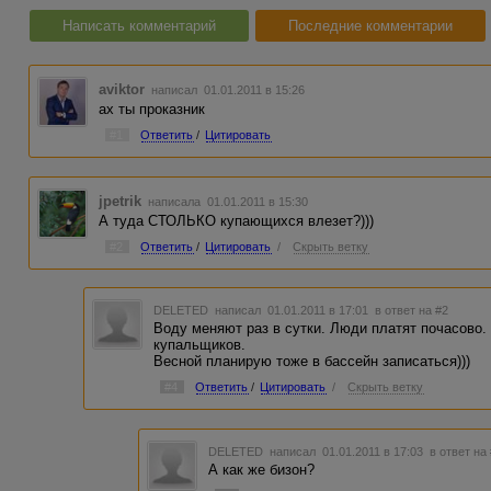
Написать комментарий
Последние комментарии
aviktor
написал 01.01.2011 в 15:26
ах ты проказник
#1
Ответить
/
Цитировать
jpetrik
написала 01.01.2011 в 15:30
А туда СТОЛЬКО купающихся влезет?)))
#2
Ответить
/
Цитировать
/
Скрыть ветку
DELETED
написал 01.01.2011 в 17:01
в ответ на #2
Воду меняют раз в сутки. Люди платят почасово.
купальщиков.
Весной планирую тоже в бассейн записаться)))
#4
Ответить
/
Цитировать
/
Скрыть ветку
DELETED
написал 01.01.2011 в 17:03
в ответ на
А как же бизон?