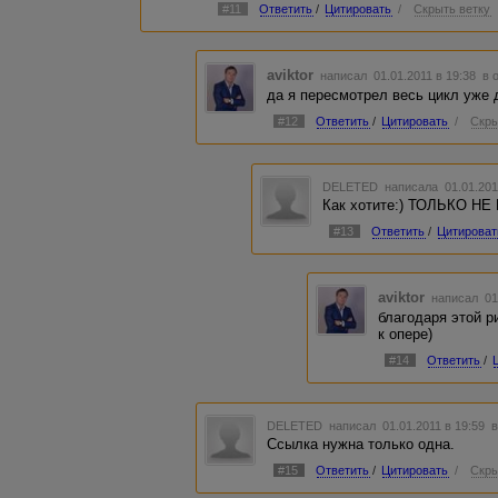
#11
Ответить
/
Цитировать
/
Скрыть ветку
aviktor
написал 01.01.2011 в 19:38
в 
да я пересмотрел весь цикл уже 
#12
Ответить
/
Цитировать
/
Скры
DELETED
написала 01.01.201
Как хотите:) ТОЛЬКО НЕ
#13
Ответить
/
Цитироват
aviktor
написал 01
благодаря этой р
к опере)
#14
Ответить
/
DELETED
написал 01.01.2011 в 19:59
в
Ссылка нужна только одна.
#15
Ответить
/
Цитировать
/
Скры