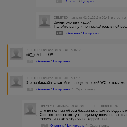
#5
Ответить
/
Цитировать
DELETED
написал 02.01.2011 в 09:45
в ответ на
Зачем оно вам надо?
Налейте ванну и поплескайтесь в ней вв
#16
Ответить
/
Цитировать
DELETED
написал 01.01.2011 в 15:33
))))))))сМЕШНО!!!
#3
Ответить
/
Цитировать
DELETED
написал 01.01.2011 в 17:09
Это не бассейн, а какой-то специфический WC, к тому же,
#6
Ответить
/
Цитировать
/
Скрыть ветку
DELETED
написала 01.01.2011 в 17:41
в ответ на #6
Это не полный объем бассейна, а кол-во воды, в
Соответственно за ту же единицу времени вытека
формулировка у задачи не корректная.
#7
Ответить
/
Цитировать
/
Скрыть ветку