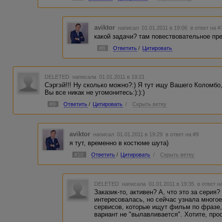
aviktor
написал 01.01.2011 в 19:06
в ответ на #
какой задачи? там повествовательное пр
#8
Ответить
/
Цитировать
DELETED
написала 01.01.2011 в 19:21
Сэргэй!!! Ну сколько можно?:) Я тут ищу Вашего Коломбо,
Вы все никак не угомонитесь:):):)
#9
Ответить
/
Цитировать
/
Скрыть ветку
aviktor
написал 01.01.2011 в 19:29
в ответ на #9
я тут, временно в костюме шута)
#10
Ответить
/
Цитировать
/
Скрыть ветку
DELETED
написала 01.01.2011 в 19:35
в ответ н
Заказик-то, активен? А, что это за серия
интересовалась, но сейчас узнала многое
сервисов, которые ищут фильм по фразе, 
вариант не "вылавливается". Хотите, про