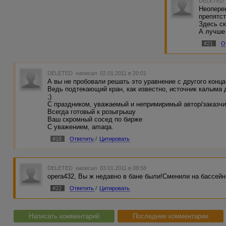
DELETED
Неоперен
препятст
Здесь ск
А лучше 
#21
О
DELETED
написал 02.01.2011 в 20:01
А вы не пробовали решать это уравнение с другого конца
Ведь подтекающий кран, как известно, источник калыма 
;)
С праздником, уважаемый и непримиримый автор/заказчи
Всегда готовый к розыгрышу
Ваш скромный сосед по бирже
С уважением, amaqa.
#18
Ответить
/
Цитировать
DELETED
написал 03.01.2011 в 08:58
opera432, Вы ж недавно в бане были!Сменили на бассейн?!
#22
Ответить
/
Цитировать
Написать комментарий
Последние комментарии