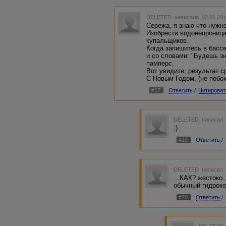
DELETED
написала 02.01.201
Сережа, я знаю что нужно
Изобрести водонепрониц
купальщиков.
Когда запишитесь в басс
и со словами: "Будешь зн
памперс.
Вот увидите, результат с
С Новым Годом, (не побою
#17
Ответить
/
Цитироват
DELETED
написал 
:)
#19
Ответить
/
DELETED
написал 
...КАК? жестоко.
обычный гидроко
#20
Ответить
/