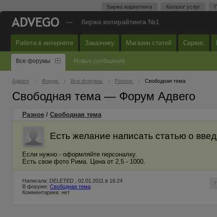
Биржа маркетинга
Каталог услуг
П
—
биржа копирайтинга №1
Работа в интернете
Заказчику
Магазин статей
Сервис
Все форумы
Новые сообщения
Адвего
Форум
Все форумы
Разное
Свободная тема
Свободная тема — Форум Адвего
Разное
/
Свободная тема
Есть желание написать статью о введ
Если нужно - оформляйте персоналку.
Есть свои фото Рима. Цена от 2,5 - 1000.
Написала: DELETED , 02.01.2011 в 16:24
В форуме:
Свободная тема
Комментариев: нет