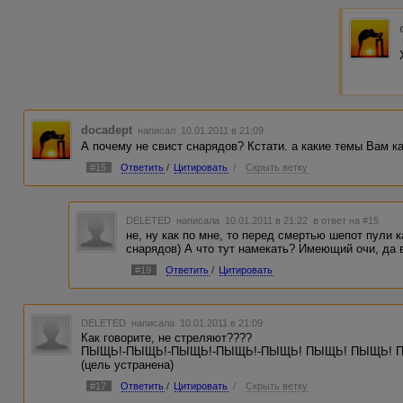
docadept
написал 10.01.2011 в 21:09
А почему не свист снарядов? Кстати. а какие темы Вам к
#15
Ответить
/
Цитировать
/
Скрыть ветку
DELETED
написала 10.01.2011 в 21:22
в ответ на #15
не, ну как по мне, то перед смертью шепот пули 
снарядов) А что тут намекать? Имеющий очи, да в
#19
Ответить
/
Цитировать
DELETED
написала 10.01.2011 в 21:09
Как говорите, не стреляют????
ПЫЩЬ!-ПЫЩЬ!-ПЫЩЬ!-ПЫЩЬ!-ПЫЩЬ! ПЫЩЬ! ПЫЩЬ! 
(цель устранена)
#17
Ответить
/
Цитировать
/
Скрыть ветку