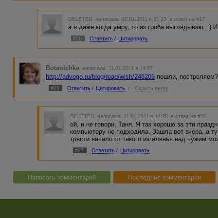
DELETED
написала 10.01.2011 в 21:23
в ответ на #17
а я даже когда умру, то из гроба выглядываю...) И 
#20
Ответить
/
Цитировать
Botanichka
написала 11.01.2011 в 14:07
http://advego.ru/blog/read/wish/248205
пошли, постреляем
#26
Ответить
/
Цитировать
/
Скрыть ветку
DELETED
написала 11.01.2011 в 14:28
в ответ на #26
ой, и не говори, Таня. Я так хорошо за эти празд
компьютеру не подходила. Зашла вот вчера, а тут
трясти начало от такого изгалянья над чужим мо
#27
Ответить
/
Цитировать
Написать комментарий
Последние комментарии