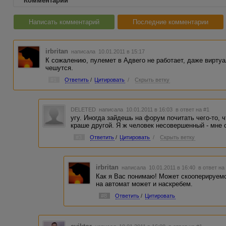
Комментарии
Написать комментарий
Последние комментарии
irbritan
написала 10.01.2011 в 15:17
К сожалению, пулемет в Адвего не работает, даже виртуал
чешутся.
#1
Ответить
/
Цитировать
/
Скрыть ветку
DELETED
написала 10.01.2011 в 16:03
в ответ на #1
угу. Иногда зайдешь на форум почитать чего-то, 
краше другой. Я ж человек несовершенный - мне 
#3
Ответить
/
Цитировать
/
Скрыть ветку
irbritan
написала 10.01.2011 в 16:40
в ответ на
Как я Вас понимаю! Может скооперируемся
на автомат может и наскребем.
#8
Ответить
/
Цитировать