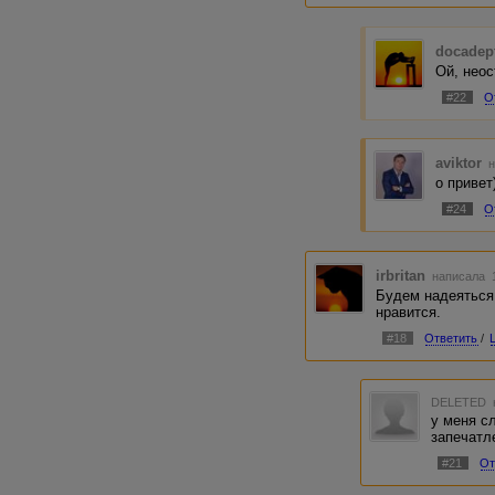
docadep
Ой, неос
#22
О
aviktor
н
о привет
#24
О
irbritan
написала 1
Будем надеяться,
нравится.
#18
Ответить
/
DELETED
у меня с
запечатле
#21
От