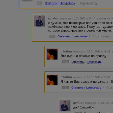
#6
Ответить
/
Цитировать
/
Скрыть ветку
aviktor
написал 10.01.2011 в 16:13
в ответ на #
я думаю, что некоторые получают от это
приближенное к оргазму. Получает удовол
которое атрофировано в реальной жизни.
#7
Ответить
/
Цитировать
/
Скрыть ветку
irbritan
написала 10.01.2011 в 16:41
Это сильно похоже на правду.
#10
Ответить
/
Цитировать
irbritan
написала 10.01.2011 в 16:42
Я как-то Вас сразу и не узнала -
#11
Ответить
/
Цитировать
/
Скры
aviktor
написал 10.01.2011 
да? Спасибо)