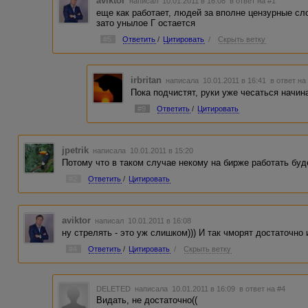
aviktor
написал 10.01.2011 в 16:08
в ответ на #1
еще как работает, людей за вполне цензурные сл
зато унылое Г остается
#5
Ответить
/
Цитировать
/
Скрыть ветку
irbritan
написала 10.01.2011 в 16:41
в ответ на
Пока подчистят, руки уже чесаться начин
#9
Ответить
/
Цитировать
jpetrik
написала 10.01.2011 в 15:20
Потому что в таком случае некому на бирже работать буде
#2
Ответить
/
Цитировать
aviktor
написал 10.01.2011 в 16:08
ну стрелять - это уж слишком))) И так чморят достаточно 
#4
Ответить
/
Цитировать
/
Скрыть ветку
DELETED
написала 10.01.2011 в 16:09
в ответ на #4
Видать, не достаточно((