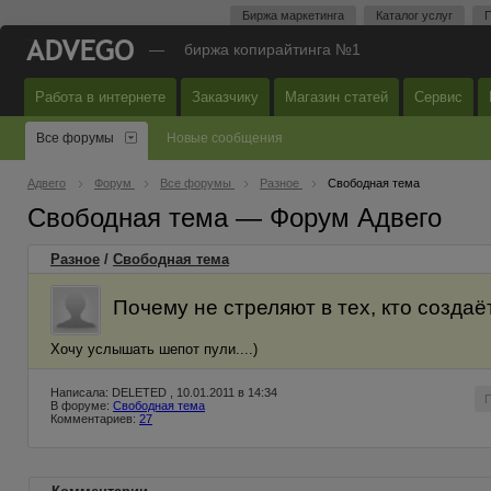
Биржа маркетинга
Каталог услуг
П
—
биржа копирайтинга №1
Работа в интернете
Заказчику
Магазин статей
Сервис
Все форумы
Новые сообщения
Адвего
Форум
Все форумы
Разное
Свободная тема
Свободная тема — Форум Адвего
Разное
/
Свободная тема
Почему не стреляют в тех, кто созда
Хочу услышать шепот пули....)
Написала: DELETED , 10.01.2011 в 14:34
В форуме:
Свободная тема
Комментариев:
27