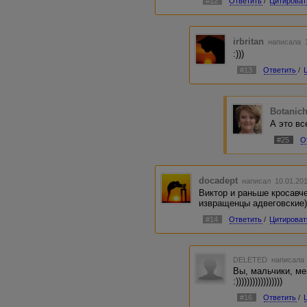
#12
Ответить
/
Цитироват
irbritan
написала 1
:)))
#13
Ответить
/
Botanic
А это вс
#25
О
docadept
написал 10.01.201
Виктор и раньше кросавч
извращенцы адвеговские))
#14
Ответить
/
Цитироват
DELETED
написала 
Вы, мальчики, м
:)))))))))))))))))
#16
Ответить
/