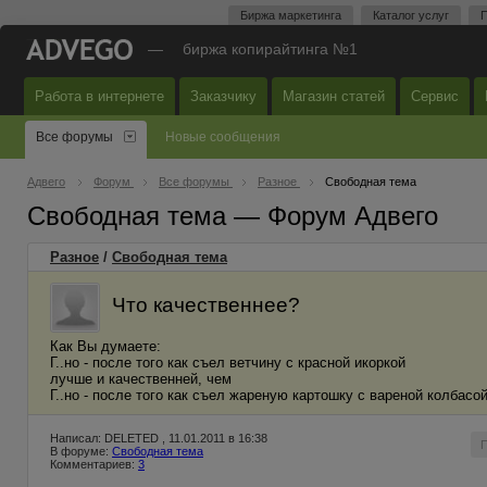
Биржа маркетинга
Каталог услуг
П
—
биржа копирайтинга №1
Работа в интернете
Заказчику
Магазин статей
Сервис
Все форумы
Новые сообщения
Адвего
Форум
Все форумы
Разное
Свободная тема
Свободная тема — Форум Адвего
Разное
/
Свободная тема
Что качественнее?
Как Вы думаете:
Г..но - после того как съел ветчину с красной икоркой
лучше и качественней, чем
Г..но - после того как съел жареную картошку с вареной колбасо
Написал: DELETED , 11.01.2011 в 16:38
В форуме:
Свободная тема
Комментариев:
3