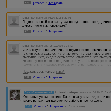
#27
Ответить
/
Цитировать
DELETED
написал 05.10.2015 в 22:01
Я единственный раз выступал перед толпой - когда дипл
думаю - чего так переживал?
#28
Ответить
/
Цитировать
DELETED
написала 05.10.2015 в 23:42
мои выступления начались со студенческих семинаров. я
тысячи раз. и даже если я знаю текст, готова к выступле
выступлением, сходит семь потов. считается, что выступ
ин.язе. ну вот и это проходили. но я учитель немецкого я
такому опыту и каждое мое выступление - радость для ме
Показать весь комментарий
#32
Ответить
/
Цитировать
luckywhitetiger
Лучший комментарий
написала 06.10.2015 в 0
Открытые уроки в школе. Такая, скажу вам, гадость и не
кроме всяких там дамочек из районо и прочих ...оно
#34
Ответить
/
Цитировать
/
Скрыть ветку