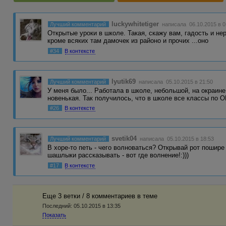
luckywhitetiger
Лучший комментарий
написала 06.10.2015 в 0
Открытые уроки в школе. Такая, скажу вам, гадость и не
кроме всяких там дамочек из районо и прочих ...оно
#34
В контексте
lyutik69
Лучший комментарий
написала 05.10.2015 в 21:50
У меня было... Работала в школе, небольшой, на окраине 
новенькая. Так получилось, что в школе все классы по
#26
В контексте
svetik04
Лучший комментарий
написала 05.10.2015 в 18:53
В хоре-то петь - чего волноваться? Открывай рот пошире 
шашлыки рассказывать - вот где волнение!:)))
#17
В контексте
Еще 3 ветки / 8 комментариев в темe
Последний:
05.10.2015 в 13:35
Показать