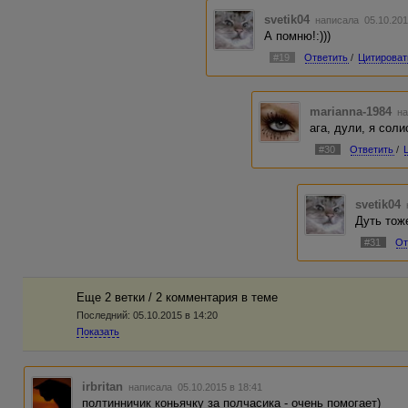
svetik04
написала 05.10.201
А помню!:)))
#19
Ответить
/
Цитироват
marianna-1984
на
ага, дули, я сол
#30
Ответить
/
svetik04
Дуть тож
#31
От
Еще 2 ветки / 2 комментария в темe
Последний:
05.10.2015 в 14:20
Показать
irbritan
написала 05.10.2015 в 18:41
полтинничик коньячку за полчасика - очень помогает)