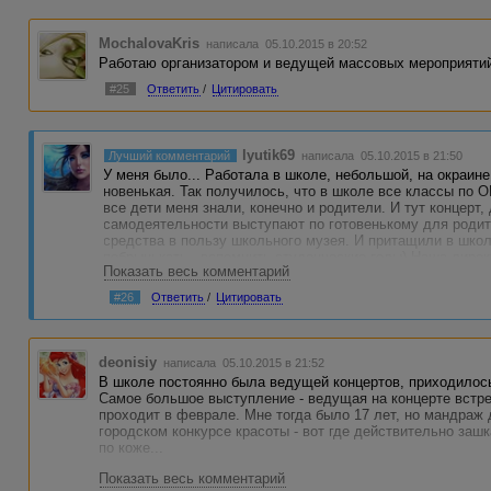
MochalovaKris
написала 05.10.2015 в 20:52
Работаю организатором и ведущей массовых мероприятий,
#25
Ответить
/
Цитировать
lyutik69
Лучший комментарий
написала 05.10.2015 в 21:50
У меня было... Работала в школе, небольшой, на окраине 
новенькая. Так получилось, что в школе все классы по 
все дети меня знали, конечно и родители. И тут концерт,
самодеятельности выступают по готовенькому для родит
средства в пользу школьного музея. И притащили в школ
побрынькать - вспомнить студенческие годы) Наша дире
Показать весь комментарий
"талантом" закрыть в се дыры в концерте. А надо сказат
Ну вот без репетиций, без подготовки особой и без объяв
#26
Ответить
/
Цитировать
вытолкнули на сцену. Помню, что я так упиралась, что в
залу...Все афигели...Но когда дети рассмотрели, что это
овацию.... Это был триумф без триумфа. Сам факт сума
еще выпавшей спиной почти из-за кулис, произвел фурор
deonisiy
написала 05.10.2015 в 21:52
Я пела песенку народную, которую хорошо знали родител
В школе постоянно была ведущей концертов, приходилось
Последствия такого шоу были - помню еще трубу дома пр
Самое большое выступление - ведущая на концерте встре
"зрителей" и денег не взял))) за концерт - сказал))) Но з
проходит в феврале. Мне тогда было 17 лет, но мандраж 
городском конкурсе красоты - вот где действительно заш
по коже...
Показать весь комментарий