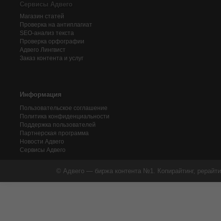
Сервисы Адвего
Магазин статей
Проверка на антиплагиат
SEO-анализ текста
Проверка орфографии
Адвего
Лингвист
Заказ контента и услуг
Информация
Пользовательское соглашение
Политика конфиденциальности
Поддержка пользователей
Партнерская программа
Новости Адвего
Сервисы Адвего
© Адвего — биржа контента №1. Копирайтинг, рерайти