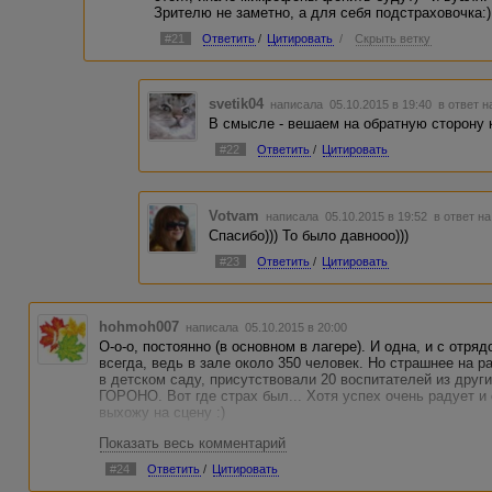
Зрителю не заметно, а для себя подстраховочка:)
#21
Ответить
/
Цитировать
/
Скрыть ветку
svetik04
написала 05.10.2015 в 19:40
в ответ н
В смысле - вешаем на обратную сторону к
#22
Ответить
/
Цитировать
Votvam
написала 05.10.2015 в 19:52
в ответ на
Спасибо))) То было давнооо)))
#23
Ответить
/
Цитировать
hohmoh007
написала 05.10.2015 в 20:00
О-о-о, постоянно (в основном в лагере). И одна, и с отря
всегда, ведь в зале около 350 человек. Но страшнее на р
в детском саду, присутствовали 20 воспитателей из друг
ГОРОНО. Вот где страх был... Хотя успех очень радует и 
выхожу на сцену :)
Показать весь комментарий
#24
Ответить
/
Цитировать