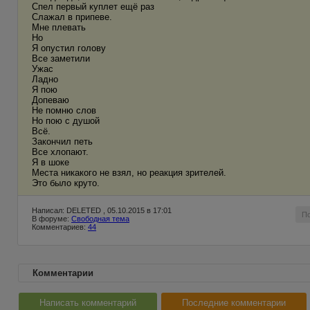
Спел первый куплет ещё раз
Слажал в припеве.
Мне плевать
Но
Я опустил голову
Все заметили
Ужас
Ладно
Я пою
Допеваю
Не помню слов
Но пою с душой
Всё.
Закончил петь
Все хлопают.
Я в шоке
Места никакого не взял, но реакция зрителей.
Это было круто.
Написал: DELETED , 05.10.2015 в 17:01
П
В форуме:
Свободная тема
Комментариев:
44
Комментарии
Написать комментарий
Последние комментарии