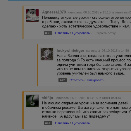
Agnessa1970
написала 06.10.2015 в 13:10
в ответ на #
Ненавижу открытые уроки - сплошная отрепетиро
а ребятки, скажите как вы думаете.... Тьфу. До 
сделаю - хоть эстетическое удовольствие и нам,
#36
Ответить
/
Цитировать
/
Скрыть ветку
luckywhitetiger
написала 06.10.2015 в 14:59
Наша биологиня, когда захотела учителе
за полгода :) То есть учебный процесс п
одним учителем года больше стало. И за
что-то не помню никаких открытых уроко
уровень учителей был намного выше...
#42
Ответить
/
Цитировать
skifija
написала 06.10.2015 в 14:15
в ответ на #34
Не люблю открытые уроки из-за волнения детей.
в обычном режиме. Вы же лучшие, что нам постор
столько переживаний, что хватит захлебнуться. 
наивное: "А вдруг мы вас подведем?"
#41
Ответить
/
Цитировать