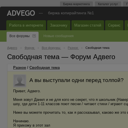
Биржа маркетинга
Каталог услуг
П
—
биржа копирайтинга №1
Работа в интернете
Заказчику
Магазин статей
Сервис
Все форумы
Новые сообщения
Адвего
Форум
Все форумы
Разное
Свободная тема
Свободная тема — Форум Адвего
Разное
/
Свободная тема
А вы выступали одни перед толпой?
Привет, Адвего.
Меня зовут Данил и не для кого не секрет, что я школьник (Наве
шоу, где дети 1-11 классов поют песни / читают стихи / играют сц
Ниже вы можете прочитать то, как я рассказывал, каково же это 
Начинаю.
Я прихожу в этот зал