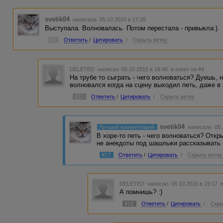
svetik04
написала 05.10.2015 в 17:39
Выступала. Волновалась. Потом перестала - привыкла:)
#4
Ответить
/
Цитировать
/
Скрыть ветку
DELETED
написал 05.10.2015 в 18:40
в ответ на #4
На трубе то сыграть - чего волноваться? Дуешь, н
волновался когда на сцену выходил петь, даже в 
#11
Ответить
/
Цитировать
/
Скрыть ветку
svetik04
Лучший комментарий
написала 05.
В хоре-то петь - чего волноваться? Откр
не анекдоты под шашлыки рассказывать - 
#17
Ответить
/
Цитировать
/
Скрыть ветку
DELETED
написал 05.10.2015 в 19:17
А помнишь? :)
#18
Ответить
/
Цитировать
/
Скры