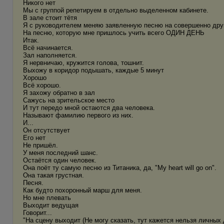
Никого нет
Мы с группой репетируем в отдельно выделенном кабинете.
В зале стоит тётя
Я с руководителем меняю заявленную песню на совершенно др
На песню, которую мне пришлось учить всего ОДИН ДЕНЬ
Итак.
Всё начинается.
Зал наполняется.
Я нервничаю, кружится голова, тошнит.
Выхожу в коридор подышать, каждые 5 минут
Хорошо
Всё хорошо.
Я захожу обратно в зал
Сажусь на зрительское место
И тут передо мной остаются два человека.
Называют фамилию первого из них.
И...
Он отсутствует
Его нет
Не пришёл.
У меня последний шанс.
Остаётся один человек.
Она поёт ту самую песню из Титаника, да, "My heart will go on".
Она такая грустная.
Песня.
Как будто похоронный марш для меня.
Но мне плевать
Выходит ведущая
Говорит...
"На сцену выходит (Не могу сказать, тут кажется нельзя личных 