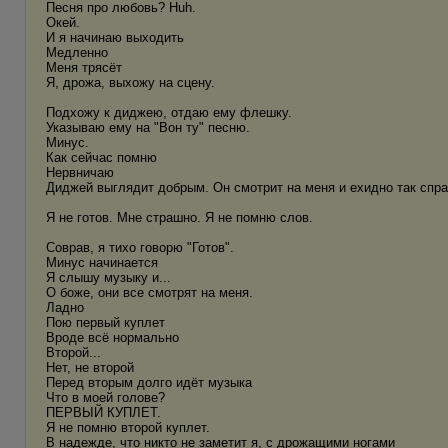
Песня про любовь? Huh.
Окей.
И я начинаю выходить
Медленно
Меня трясёт
Я, дрожа, выхожу на сцену.
Подхожу к диджею, отдаю ему флешку.
Указываю ему на "Вон ту" песню.
Минус.
Как сейчас помню
Нервничаю
Диджей выглядит добрым. Он смотрит на меня и ехидно так спра
Я не готов. Мне страшно. Я не помню слов.
Соврав, я тихо говорю "Готов".
Минус начинается
Я слышу музыку и...
О боже, они все смотрят на меня.
Ладно
Пою первый куплет
Вроде всё нормально
Второй...
Нет, не второй
Перед вторым долго идёт музыка
Что в моей голове?
ПЕРВЫЙ КУПЛЕТ.
Я не помню второй куплет.
В надежде, что никто не заметит я, с дрожащими ногами