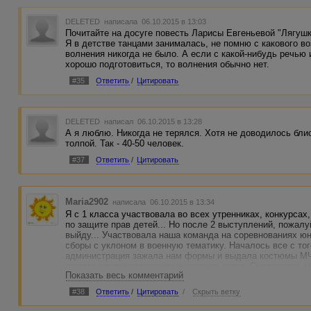
DELETED
написала 06.10.2015 в 13:03
Почитайте на досуге повесть Ларисы Евгеньевой "Лягушк
Я в детстве танцами занималась, не помню с какового в
волнения никогда не было. А если с какой-нибудь речью 
хорошо подготовиться, то волнения обычно нет.
#35
Ответить
/
Цитировать
DELETED
написал 06.10.2015 в 13:28
А я люблю. Никогда не терялся. Хотя не доводилось бли
толпой. Так - 40-50 человек.
#37
Ответить
/
Цитировать
Maria2902
написала 06.10.2015 в 13:34
Я с 1 класса участвовала во всех утренниках, конкурсах
по защите прав детей... Но после 2 выступлений, пожалу
выйду... Участвовала наша команда на соревнованиях юн
сборы с уклоном в военную тематику. Началось все с тог
администрация зажала нам формы и выдала костюмы МЧС
яркими алыми полосками и красные кепки. Смотрелись 
Показать весь комментарий
экипированных 200 школьников, мягко говоря, нелепо. А
таком виде пройтись на параде перед переполненными т
#38
Ответить
/
Цитировать
/
Скрыть ветку
придерживая штаны... Во мне то рост 1,59, а форма на дя
ладно. Потом мы обнаружили, что палатки нашей команд