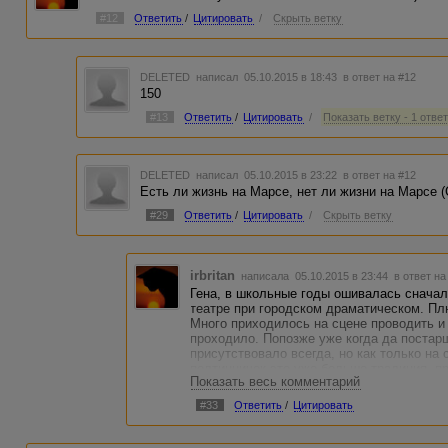
#12
Ответить
/
Цитировать
/
Скрыть ветку
DELETED
написал 05.10.2015 в 18:43
в ответ на #12
150
#13
Ответить
/
Цитировать
/
Показать ветку - 1 отве
DELETED
написал 05.10.2015 в 23:22
в ответ на #12
Есть ли жизнь на Марсе, нет ли жизни на Марсе (
#29
Ответить
/
Цитировать
/
Скрыть ветку
irbritan
написала 05.10.2015 в 23:44
в ответ на
Гена, в школьные годы ошивалась сначал
театре при городском драматическом. Пл
Много приходилось на сцене проводить и 
проходило. Попозже уже когда да постарш
присутствовало всегда, но как только на 
полтинничек это уже больше традиция, п
Показать весь комментарий
Татьяной винцом обошлись, начали только
приговорили до того как выходить, а пот
#33
Ответить
/
Цитировать
напряжение снять)))