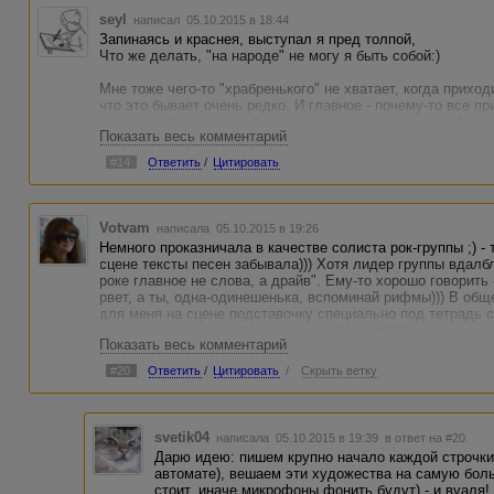
seyl
написал 05.10.2015 в 18:44
Запинаясь и краснея, выступал я пред толпой,
Что же делать, "на народе" не могу я быть собой:)
Мне тоже чего-то "храбренького" не хватает, когда прих
что это бывает очень редко. И главное - почему-то все 
смотрят:) Хоть бы газеты читали или в игрушки телефонны
Показать весь комментарий
Особенно девушки)) Чего во мне особенного? Вообще нич
#14
Ответить
/
Цитировать
Votvam
написала 05.10.2015 в 19:26
Немного проказничала в качестве солиста рок-группы ;) -
сцене тексты песен забывала))) Хотя лидер группы вдалбл
роке главное не слова, а драйв". Ему-то хорошо говорить 
рвет, а ты, одна-одинешенька, вспоминай рифмы))) В общ
для меня на сцене подставочку специально под тетрадь с
смеяться, как вспоминаю тот а-ля "пюпитр")))
Показать весь комментарий
#20
Ответить
/
Цитировать
/
Скрыть ветку
svetik04
написала 05.10.2015 в 19:39
в ответ на #20
Дарю идею: пишем крупно начало каждой строчки
автомате), вешаем эти художества на самую бол
стоит, иначе микрофоны фонить будут) - и вуаля! 