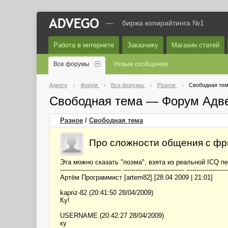
—
биржа копирайтинга №1
Работа в интернете
Заказчику
Магазин статей
Все форумы
Новые сообщения
Адвего
Форум
Все форумы
Разное
Свободная те
Свободная тема — Форум Адв
Разное
/
Свободная тема
Про сложности общения с фр
Эта можно сказать "поэма", взята из реальной ICQ п
------------------------------ ------------------------------ --------------------
Артём Программист [artem82] [28.04 2009 | 21:01]
kapriz-82 (20:41:50 28/04/2009)
Ку!
USERNAME (20:42:27 28/04/2009)
ку