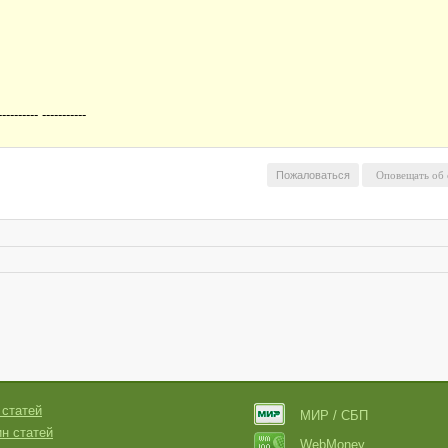
---------- -----------
Пожаловаться
 статей
МИР / СБП
н статей
WebMoney