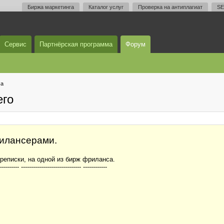
Биржа маркетинга
Каталог услуг
Проверка на антиплагиат
SE
Сервис
Партнёрская программа
Форум
ма
его
илансерами.
ереписки, на одной из бирж фриланса.
---------- ------------------------------ ------------