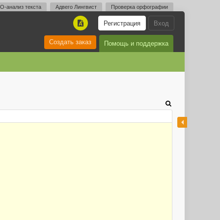
O-анализ текста
Адвего Лингвист
Проверка орфографии
Регистрация
Вход
A
Создать заказ
Помощь и поддержка