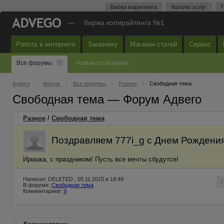
Биржа маркетинга
Каталог услуг
П
—
биржа копирайтинга №1
Работа в интернете
Заказчику
Магазин статей
Сервис
Все форумы
Новые сообщения
Адвего
Форум
Все форумы
Разное
Свободная тема
Свободная тема — Форум Адвего
Разное
/
Свободная тема
Поздравляем 777i_g с Днем Рождения
Иришка, с праздником! Пусть все мечты сбудутся!
Написал: DELETED , 05.11.2015 в 18:49
В форуме:
Свободная тема
Комментариев:
9