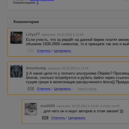
Комментариев:
3
Комментарии
Liliya77
написала 02.02.2011 в 13:56
Если учесть, что за рерайт на данной бирже платят миним
объемом 1500-2000 символов, то в принципе так оно и вый
#1
Ответить
/
Цитировать
Amenhotep
написал 02.02.2011 в 14:34
)) А какие цели-то у полного альтруизма Olejdan? Просвя
блогов, сколько потребуется и рубить бабло через ссылоч
сущие гроши в монетизации раскрученного блога)) Правда,
#2
Ответить
/
Цитировать
/
Скрыть ветку
svetik04
написала 02.02.2011 в 14:40
в ответ на #2
...для чего он и ищет авторов в этом заказе!:)))
#3
Ответить
/
Цитировать