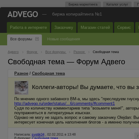
Биржа маркетинга
Каталог услуг
П
—
биржа копирайтинга №1
Работа в интернете
Заказчику
Магазин статей
Сервис
Все форумы
Новые сообщения
Адвего
Форум
Все форумы
Разное
Свободная тема
Свободная тема — Форум Адвего
Разное
/
Свободная тема
Коллеги-авторы! Вы думаете, что вы 
По мнению одного забавного ВМ-а, мы здесь "преследуем гнусну
http://advego.ru/order/status/...6/comments/#comment1
Судя по количеству комментариев типа "возьмите меня!", автор
поупражняться в литературных изысках.
Однако не могу не задать вопрос и самому заказчику Olejdan: В
интересует конечная цель наполнения блогов - а именно получе
Написала:
svetik04
, 02.02.2011 в 13:48
В форуме:
Свободная тема