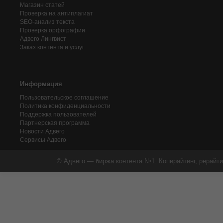
Магазин статей
Проверка на антиплагиат
SEO-анализ текста
Проверка орфографии
Адвего
Лингвист
Заказ контента и услуг
Информация
Пользовательское соглашение
Политика конфиденциальности
Поддержка пользователей
Партнерская программа
Новости Адвего
Сервисы Адвего
© Адвего — биржа контента №1. Копирайтинг, рерайти